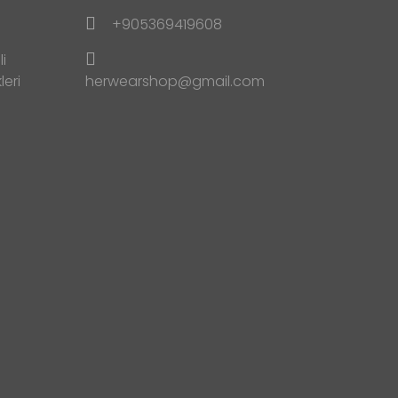
+905369419608
i
leri
herwearshop@gmail.com