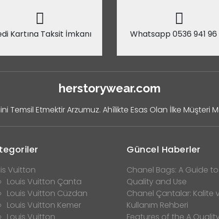
di Kartına Taksit İmkanı
Whatsapp 0536 941 96
herstorywear.com
ini Temsil Etmektir Arzumuz. Ahîlikte Esas Olan İlke Müşteri 
tegoriler
Güncel Haberler
is Vuitton
Chanel Bags: A Guide to
Louis Vuitton Çanta
Quality and Use
Louis Vuitton Cüzdan
Chanel Çantalar: Kalite 
Louis Vuitton Kemer
Kullanım Rehberi
Louis Vuitton
Features of the A Qualit