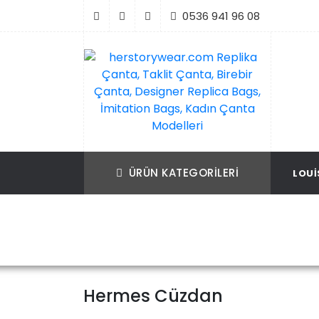
İçeriği
0536 941 96 08
Geç
Replika Çanta, Birebir Çanta, Taklit Çan
herstorywear.com Replika Çanta, Takli
Çanta, Birebir Çanta, Designer Replica B
Replica Bags, İmitation Bags
ÜRÜN KATEGORILERI
LOUI
İmitation Bags, Kadın Çanta Modelleri
Hermes Cüzdan