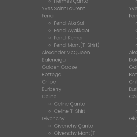
Hermes Çanta
Yves Saint Laurent
Yve
Fendi
Fen
Fendi Atkı Şal
Fendi Ayakkabı
Fendi Kemer
Fendi Mont(T-Shirt)
Alexander McQueen
Al
Balenciga
Bal
Golden Goose
Go
Bottega
Bo
Chloe
Ch
Burberry
Bur
Celine
Cel
Celine Çanta
Celine T-Shirt
Givenchy
Gi
Givenchy Çanta
Givenchy Mont(T-