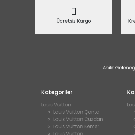
Ücretsiz Kargo
Kre
Ahîlik Geleneğ
Kategoriler
Ka
Louis Vuitton
Lou
Louis Vuitton Çanta
Louis Vuitton Cüzdan
Louis Vuitton Kemer
Louis Vuitton