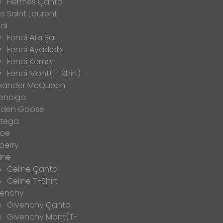
Hermes Çanta
s Saint Laurent
di
Fendi Atkı Şal
Fendi Ayakkabı
Fendi Kemer
Fendi Mont(T-Shirt)
exander McQueen
enciga
lden Goose
ttega
loe
berry
ine
Celine Çanta
Celine T-Shirt
venchy
Givenchy Çanta
Givenchy Mont(T-