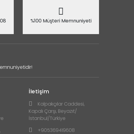
 08
%100 Müşteri Memnuniyeti
Memnuniyetidir!
İletişim
Kalpakçılar Caddesi,
Kapalı Çarşı, Beyazıt/
ve
İstanbul/Türkiye
+905369419608
y