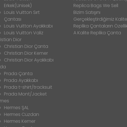
Erkek(Unisek)
Replica Bags We Sell
Louis Vuitton Sırt
Bizim Satışını
Çantası
Gerçekleştirdiğimiz Kalitel
Louis Vuitton Ayakkabı
Replika Çantaların Özellik
Louis Vuitton Valiz
A Kalite Replika Çanta
istian Dior
Christian Dior Çanta
Christian Dior Kemer
Christian Dior Ayakkabı
ada
Prada Çanta
Prada Ayakkabı
Prada t-shirt/tracksuit
Prada Mont/Jacket
rmes
Hermes ŞAL
Hermes Cüzdan
Hermes Kemer