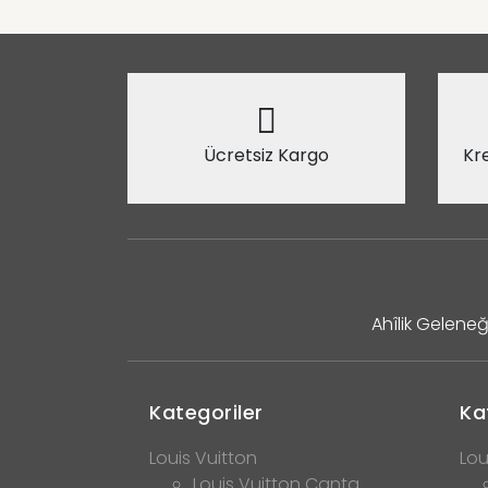
Ücretsiz Kargo
Kre
Ahîlik Geleneğ
Kategoriler
Ka
Louis Vuitton
Lou
Louis Vuitton Çanta