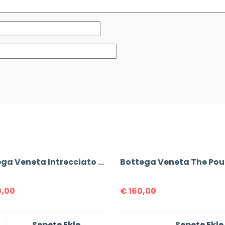
Bottega Veneta Intrecciato Backpack
,00
€
160,00
Sepete Ekle
Sepete Ekle