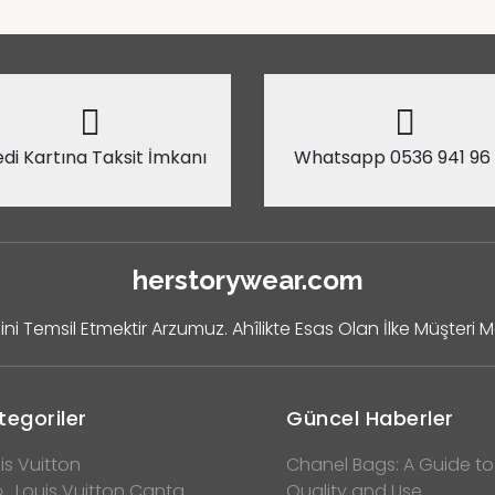
di Kartına Taksit İmkanı
Whatsapp 0536 941 96
herstorywear.com
ini Temsil Etmektir Arzumuz. Ahîlikte Esas Olan İlke Müşteri 
tegoriler
Güncel Haberler
is Vuitton
Chanel Bags: A Guide to
Louis Vuitton Çanta
Quality and Use