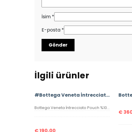
İsim
*
E-posta
*
İlgili ürünler
#Bottega Veneta İntrecciato Pouch
Bottega Veneta İntrecciato Pouch %100 Hakiki Deri Clutch. Malzemesi el örgüsü, hakiki kuzu derisidir. Ölçüsü 20×15 cm dir. Kutulu, toz torbalı, sertifikalıdır.
€
360
€
190,00