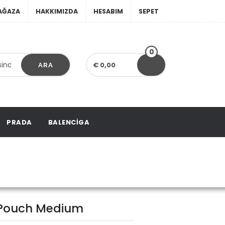
AĞAZA
HAKKIMIZDA
HESABIM
SEPET
0
€ 0,00
ARA
PRADA
BALENCIGA
ch Medium
 Pouch Medium