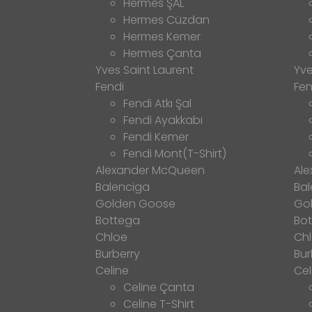
Hermes ŞAL
Hermes Cüzdan
Hermes Kemer
Hermes Çanta
Yves Saint Laurent
Yve
Fendi
Fen
Fendi Atkı Şal
Fendi Ayakkabı
Fendi Kemer
Fendi Mont(T-Shirt)
Alexander McQueen
Al
Balenciga
Bal
Golden Goose
Go
Bottega
Bo
Chloe
Ch
Burberry
Bur
Celine
Cel
Celine Çanta
Celine T-Shirt