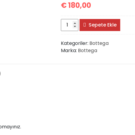
€
180,00
Bottega
Sepete Ekle
Veneta
The
Kategoriler:
Bottega
Pouch
Marka:
Bottega
Medium
adet
)
pmayınız.