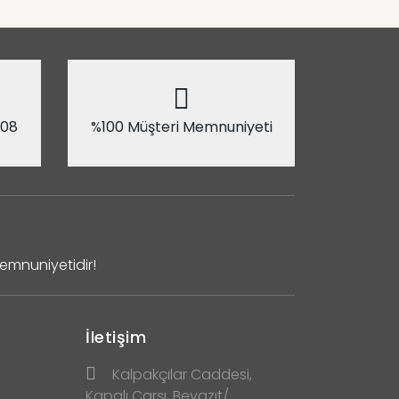
 08
%100 Müşteri Memnuniyeti
Memnuniyetidir!
İletişim
Kalpakçılar Caddesi,
Kapalı Çarşı, Beyazıt/