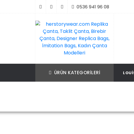
İçeriği
0536 941 96 08
Geç
Replika Çanta, Birebir Çanta, Taklit Çan
herstorywear.com Replika Çanta, Takli
Çanta, Birebir Çanta, Designer Replica B
Replica Bags, İmitation Bags
ÜRÜN KATEGORILERI
LOUI
İmitation Bags, Kadın Çanta Modelleri
Ana Sayfa
Botteg