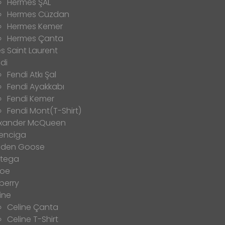
Hermes ŞAL
Hermes Cüzdan
Hermes Kemer
Hermes Çanta
s Saint Laurent
di
Fendi Atkı Şal
Fendi Ayakkabı
Fendi Kemer
Fendi Mont(T-Shirt)
exander McQueen
enciga
lden Goose
ttega
loe
berry
ine
Celine Çanta
Celine T-Shirt