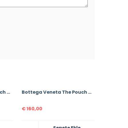
Bottega Veneta The Pouch Mini Bag
Bottega Veneta The Pouch Mini Bag
€
160,00
Sepete Ekle