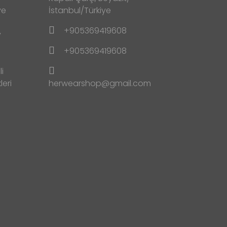
ve
İstanbul/Türkiye
+905369419608
y
+905369419608
i
leri
herwearshop@gmail.com