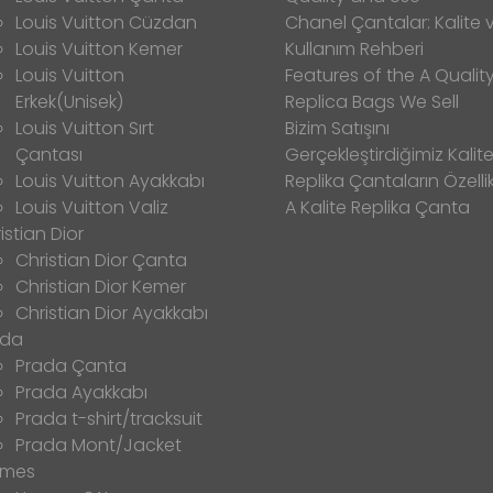
Louis Vuitton Cüzdan
Chanel Çantalar: Kalite 
Louis Vuitton Kemer
Kullanım Rehberi
Louis Vuitton
Features of the A Qualit
Erkek(Unisek)
Replica Bags We Sell
Louis Vuitton Sırt
Bizim Satışını
Çantası
Gerçekleştirdiğimiz Kalitel
Louis Vuitton Ayakkabı
Replika Çantaların Özellik
Louis Vuitton Valiz
A Kalite Replika Çanta
istian Dior
Christian Dior Çanta
Christian Dior Kemer
Christian Dior Ayakkabı
ada
Prada Çanta
Prada Ayakkabı
Prada t-shirt/tracksuit
Prada Mont/Jacket
rmes