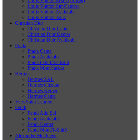
Louis Vuitton Erkek(Unisek)
Louis Vuitton Sırt Çantası
Louis Vuitton Ayakkabı
Louis Vuitton Valiz
Christian Dior
Christian Dior Çanta
Christian Dior Kemer
Christian Dior Ayakkabı
Prada
Prada Çanta
Prada Ayakkabı
Prada t-shirt/tracksuit
Prada Mont/Jacket
Hermes
Hermes ŞAL
Hermes Cüzdan
Hermes Kemer
Hermes Çanta
Yves Saint Laurent
Fendi
Fendi Atkı Şal
Fendi Ayakkabı
Fendi Kemer
Fendi Mont(T-Shirt)
Alexander McQueen