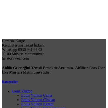
Ücretsiz Kargo
Kredi Kartına Taksit İmkanı
Whatsapp 0536 941 96 08
%100 Müşteri Memnuniyeti
herstorywear.com
Ahîlik Geleneğini Temsil Etmektir Arzumuz. Ahîlikte Esas Olan
İlke Müşteri Memnuniyetidir!
Kategoriler
Louis Vuitton
Louis Vuitton Çanta
Louis Vuitton Cüzdan
Louis Vuitton Kemer