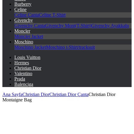
Burberry
Celine
Celine Çanta
Celine T-Shirt
Givenchy
Givenchy Çanta
Givenchy Mont(T-Shirt)
Givenchy Ayakkabı
Moncler
Moncler Jacket
Moschino
Moschino Jacket
Moschino t-Shirt/tracksuit
Louis Vuitton
Hermes
Christian Dior
Valentino
Prada
Balenciga
Ana Sayfa
Christian Dior
Christian Dior Çanta
Christian Dior
Montaigne Bag