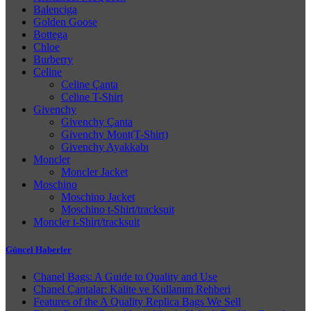
Balenciga
Golden Goose
Bottega
Chloe
Burberry
Celine
Celine Çanta
Celine T-Shirt
Givenchy
Givenchy Çanta
Givenchy Mont(T-Shirt)
Givenchy Ayakkabı
Moncler
Moncler Jacket
Moschino
Moschino Jacket
Moschino t-Shirt/tracksuit
Moncler t-Shirt/tracksuit
Güncel Haberler
Chanel Bags: A Guide to Quality and Use
Chanel Çantalar: Kalite ve Kullanım Rehberi
Features of the A Quality Replica Bags We Sell