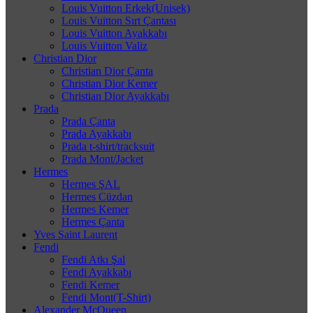
Louis Vuitton Erkek(Unisek)
Louis Vuitton Sırt Çantası
Louis Vuitton Ayakkabı
Louis Vuitton Valiz
Christian Dior
Christian Dior Çanta
Christian Dior Kemer
Christian Dior Ayakkabı
Prada
Prada Çanta
Prada Ayakkabı
Prada t-shirt/tracksuit
Prada Mont/Jacket
Hermes
Hermes ŞAL
Hermes Cüzdan
Hermes Kemer
Hermes Çanta
Yves Saint Laurent
Fendi
Fendi Atkı Şal
Fendi Ayakkabı
Fendi Kemer
Fendi Mont(T-Shirt)
Alexander McQueen