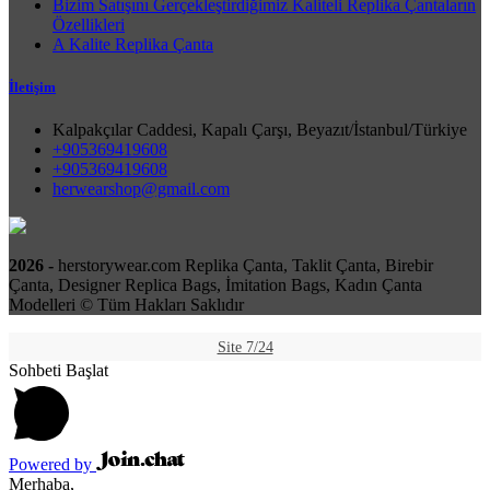
Bizim Satışını Gerçekleştirdiğimiz Kaliteli Replika Çantaların
Özellikleri
A Kalite Replika Çanta
İletişim
Kalpakçılar Caddesi, Kapalı Çarşı, Beyazıt/İstanbul/Türkiye
+905369419608
+905369419608
herwearshop@gmail.com
2026 -
herstorywear.com Replika Çanta, Taklit Çanta, Birebir
Çanta, Designer Replica Bags, İmitation Bags, Kadın Çanta
Modelleri © Tüm Hakları Saklıdır
Site 7/24
Sohbeti Başlat
Powered by
Merhaba,