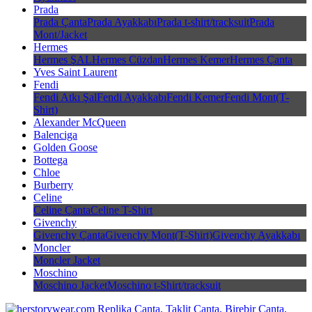
Prada
Prada Çanta
Prada Ayakkabı
Prada t-shirt/tracksuit
Prada
Mont/Jacket
Hermes
Hermes ŞAL
Hermes Cüzdan
Hermes Kemer
Hermes Çanta
Yves Saint Laurent
Fendi
Fendi Atkı Şal
Fendi Ayakkabı
Fendi Kemer
Fendi Mont(T-
Shirt)
Alexander McQueen
Balenciga
Golden Goose
Bottega
Chloe
Burberry
Celine
Celine Çanta
Celine T-Shirt
Givenchy
Givenchy Çanta
Givenchy Mont(T-Shirt)
Givenchy Ayakkabı
Moncler
Moncler Jacket
Moschino
Moschino Jacket
Moschino t-Shirt/tracksuit