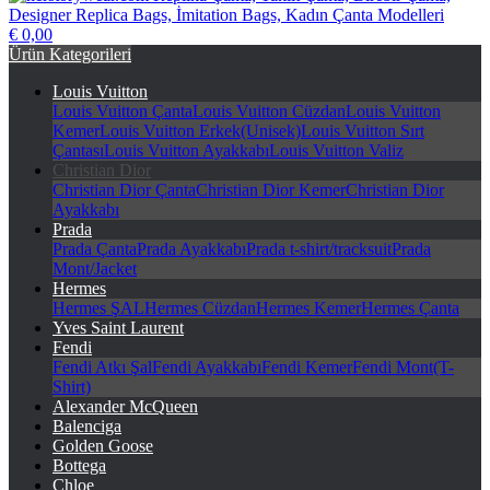
€ 0,00
herstorywear.com Replika Çanta, Taklit Çanta, Birebir Çanta,
Ürün Kategorileri
Designer Replica Bags, İmitation Bags, Kadın Çanta Modelleri
Louis Vuitton
Louis Vuitton Çanta
Louis Vuitton Cüzdan
Louis Vuitton
Kemer
Louis Vuitton Erkek(Unisek)
Louis Vuitton Sırt
Çantası
Louis Vuitton Ayakkabı
Louis Vuitton Valiz
Christian Dior
Christian Dior Çanta
Christian Dior Kemer
Christian Dior
Ayakkabı
Prada
Prada Çanta
Prada Ayakkabı
Prada t-shirt/tracksuit
Prada
Mont/Jacket
Hermes
Hermes ŞAL
Hermes Cüzdan
Hermes Kemer
Hermes Çanta
Yves Saint Laurent
Fendi
Fendi Atkı Şal
Fendi Ayakkabı
Fendi Kemer
Fendi Mont(T-
Shirt)
Alexander McQueen
Balenciga
Golden Goose
Bottega
Chloe