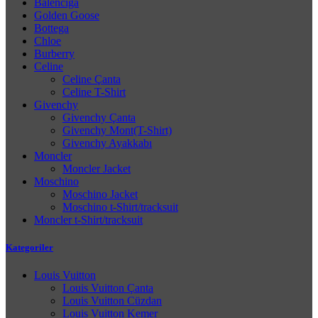
Balenciga
Golden Goose
Bottega
Chloe
Burberry
Celine
Celine Çanta
Celine T-Shirt
Givenchy
Givenchy Çanta
Givenchy Mont(T-Shirt)
Givenchy Ayakkabı
Moncler
Moncler Jacket
Moschino
Moschino Jacket
Moschino t-Shirt/tracksuit
Moncler t-Shirt/tracksuit
Kategoriler
Louis Vuitton
Louis Vuitton Çanta
Louis Vuitton Cüzdan
Louis Vuitton Kemer