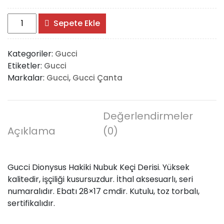
Gucci
Sepete Ekle
Dionysus
Hakiki
Kategoriler:
Gucci
Nubuk
Etiketler:
Gucci
Keçi
Markalar:
,
Gucci
Gucci Çanta
Derisi
adet
Değerlendirmeler
Açıklama
(0)
Gucci Dionysus Hakiki Nubuk Keçi Derisi. Yüksek
kalitedir, işçiliği kusursuzdur. İthal aksesuarlı, seri
numaralıdır. Ebatı 28×17 cmdir. Kutulu, toz torbalı,
sertifikalıdır.