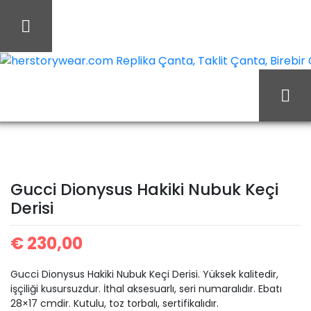
İçeriği
Geç
herstorywear.com Replika Çanta, Taklit Çanta, Birebir Ça
Gucci
Ana Sayfa
Gucci
Dionysus Hakiki Nubuk
Gucci Dionysus Hakiki Nubuk Keçi
Derisi
Keçi Derisi
€
230,00
Gucci Dionysus Hakiki Nubuk Keçi Derisi. Yüksek kalitedir,
işçiliği kusursuzdur. İthal aksesuarlı, seri numaralıdır. Ebatı
28×17 cmdir. Kutulu, toz torbalı, sertifikalıdır.