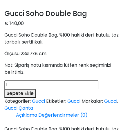
Gucci Soho Double Bag
€
140,00
Gucci Soho Double Bag, %100 hakiki deri, kutulu, toz
torbalı, sertifikalı.
Ölçüsü 23x17x8 cm.
Not: Sipariş notu kısmında lütfen renk seçiminizi
belirtiniz.
Gucci
Soho
Sepete Ekle
Double
Kategoriler:
Gucci
Etiketler:
Gucci
Markalar:
Gucci
,
Bag
Gucci Çanta
adet
Açıklama
Değerlendirmeler (0)
Gucci Soho Double Bag, %100 hakiki deri, kutulu, toz