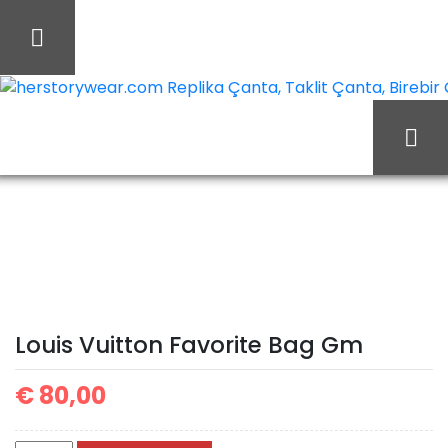
İçeriği
Geç
herstorywear.com Replika Çanta, Taklit Çanta, Birebir Ça
Ana Sayfa
Louis Vuitton
Louis Vuitton Çanta
Louis Vuitton Favorite
Bag Gm
Louis Vuitton Favorite Bag Gm
€
80,00