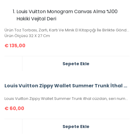
Louis Vuitton Monogram Canvas Alma %100
Hakiki Vejital Deri
Ürün Toz Torbası, Zarfı, Kartı Ve Minik El Kitapçığı İle Birlikte Gönderilecektir.
Ürün Ölçüsü 32 X 27 Cm
€
135,00
Sepete Ekle
Louis Vuitton Zippy Wallet Summer Trunk İthal Cüzdan
Louis Vuitton Zippy Wallet Summer Trunk ithal cüzdan, seri numaralı, kutulu, toz torbalı, sertifikalı, ebatı 20x11cm.
€
60,00
Sepete Ekle