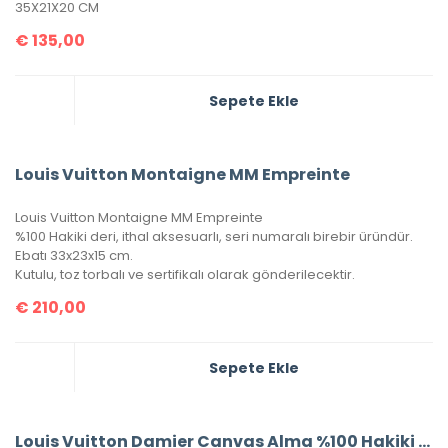
35X21X20 CM
€
135,00
Sepete Ekle
Louis Vuitton Montaigne MM Empreinte
Louis Vuitton Montaigne MM Empreinte
%100 Hakiki deri, ithal aksesuarlı, seri numaralı birebir üründür.
Ebatı 33x23x15 cm.
Kutulu, toz torbalı ve sertifikalı olarak gönderilecektir.
€
210,00
Sepete Ekle
Louis Vuitton Damier Canvas Alma %100 Hakiki Vejital Deri (CRL 674)