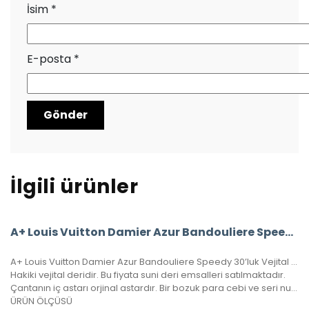
İsim
*
E-posta
*
İlgili ürünler
A+ Louis Vuitton Damier Azur Bandouliere Speedy 35’Lik Vejital Deri
A+ Louis Vuitton Damier Azur Bandouliere Speedy 30’luk Vejital Deri
Hakiki vejital deridir. Bu fiyata suni deri emsalleri satılmaktadır.
Çantanın iç astarı orjinal astardır. Bir bozuk para cebi ve seri numarası mevcuttur.
ÜRÜN ÖLÇÜSÜ