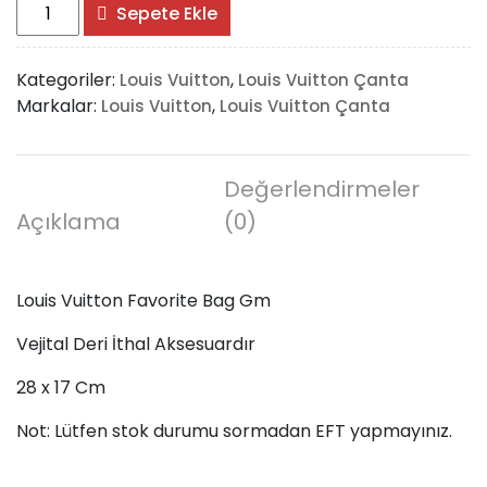
Louis
Sepete Ekle
Vuitton
Favorite
Kategoriler:
,
Louis Vuitton
Louis Vuitton Çanta
Bag
Markalar:
,
Louis Vuitton
Louis Vuitton Çanta
Gm
adet
Değerlendirmeler
Açıklama
(0)
Louis Vuitton Favorite Bag Gm
Vejital Deri İthal Aksesuardır
28 x 17 Cm
Not: Lütfen stok durumu sormadan EFT yapmayınız.