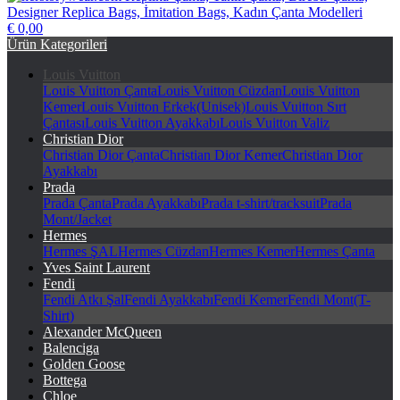
€ 0,00
herstorywear.com Replika Çanta, Taklit Çanta, Birebir Çanta,
Ürün Kategorileri
Designer Replica Bags, İmitation Bags, Kadın Çanta Modelleri
Louis Vuitton
Louis Vuitton Çanta
Louis Vuitton Cüzdan
Louis Vuitton
Kemer
Louis Vuitton Erkek(Unisek)
Louis Vuitton Sırt
Çantası
Louis Vuitton Ayakkabı
Louis Vuitton Valiz
Christian Dior
Christian Dior Çanta
Christian Dior Kemer
Christian Dior
Ayakkabı
Prada
Prada Çanta
Prada Ayakkabı
Prada t-shirt/tracksuit
Prada
Mont/Jacket
Hermes
Hermes ŞAL
Hermes Cüzdan
Hermes Kemer
Hermes Çanta
Yves Saint Laurent
Fendi
Fendi Atkı Şal
Fendi Ayakkabı
Fendi Kemer
Fendi Mont(T-
Shirt)
Alexander McQueen
Balenciga
Golden Goose
Bottega
Chloe