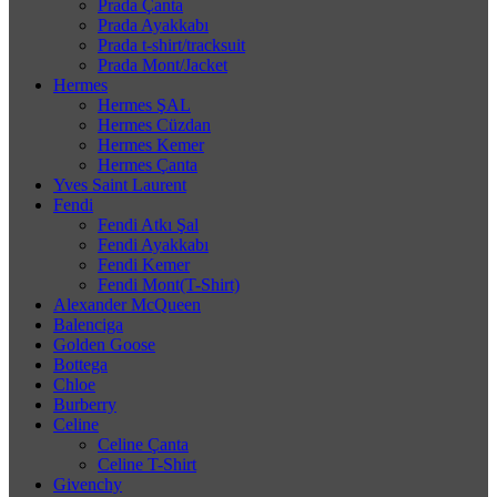
Prada Çanta
Prada Ayakkabı
Prada t-shirt/tracksuit
Prada Mont/Jacket
Hermes
Hermes ŞAL
Hermes Cüzdan
Hermes Kemer
Hermes Çanta
Yves Saint Laurent
Fendi
Fendi Atkı Şal
Fendi Ayakkabı
Fendi Kemer
Fendi Mont(T-Shirt)
Alexander McQueen
Balenciga
Golden Goose
Bottega
Chloe
Burberry
Celine
Celine Çanta
Celine T-Shirt
Givenchy