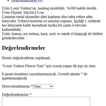
Değerlendirmeler (0)
Ürün Louis Vuitton’un katalog modelidir, %100 hakiki deridir.
Ürün Ölçüsü: 34x24x13 cm
Çantanın metal aksamları altın kaplama diye tabir edilen altın
banyodur. Yıllarca kararma ve sararma yapmaz. İşçiliği 1. kalitedir
her detayında kalite barındıran harika bir çanta 4 mevsim
kullanılabilir.
Ürün, kutusu, toz torbası, kartı, zarfı ve minik el kitapçığı ile birlikte
gönderilecektir.
Değerlendirmeler
Henüz değerlendirme yapılmadı.
“Louis Vuitton Flower Tote” için yorum yapan ilk kişi siz olun
E-posta hesabınız yayımlanmayacak.
Gerekli alanlar
*
ile
işaretlenmişlerdir
Derecelendirmeniz
*
Değerlendirmeniz
*