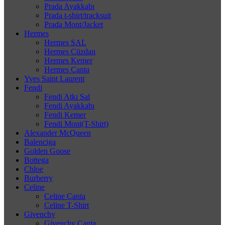
Prada Ayakkabı
Prada t-shirt/tracksuit
Prada Mont/Jacket
Hermes
Hermes ŞAL
Hermes Cüzdan
Hermes Kemer
Hermes Çanta
Yves Saint Laurent
Fendi
Fendi Atkı Şal
Fendi Ayakkabı
Fendi Kemer
Fendi Mont(T-Shirt)
Alexander McQueen
Balenciga
Golden Goose
Bottega
Chloe
Burberry
Celine
Celine Çanta
Celine T-Shirt
Givenchy
Givenchy Çanta