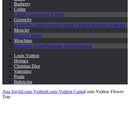
Burberry
Celine
Celine Çanta
Celine T-Shirt
Givenchy
Givenchy Çanta
Givenchy Mont(T-Shirt)
Givenchy Ayakkabı
Moncler
Moncler Jacket
Moschino
Moschino Jacket
Moschino t-Shirt/tracksuit
Louis Vuitton
Hermes
Christian Dior
Valentino
Prada
Balenciga
Ana Sayfa
Louis Vuitton
Louis Vuitton Çanta
Louis Vuitton Flower
Tote