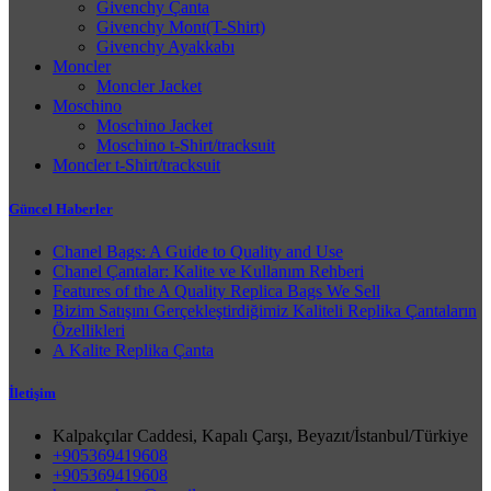
Givenchy Çanta
Givenchy Mont(T-Shirt)
Givenchy Ayakkabı
Moncler
Moncler Jacket
Moschino
Moschino Jacket
Moschino t-Shirt/tracksuit
Moncler t-Shirt/tracksuit
Güncel Haberler
Chanel Bags: A Guide to Quality and Use
Chanel Çantalar: Kalite ve Kullanım Rehberi
Features of the A Quality Replica Bags We Sell
Bizim Satışını Gerçekleştirdiğimiz Kaliteli Replika Çantaların
Özellikleri
A Kalite Replika Çanta
İletişim
Kalpakçılar Caddesi, Kapalı Çarşı, Beyazıt/İstanbul/Türkiye
+905369419608
+905369419608