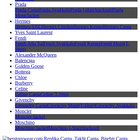
Prada
Prada Çanta
Prada Ayakkabı
Prada t-shirt/tracksuit
Prada
Mont/Jacket
Hermes
Hermes ŞAL
Hermes Cüzdan
Hermes Kemer
Hermes Çanta
Yves Saint Laurent
Fendi
Fendi Atkı Şal
Fendi Ayakkabı
Fendi Kemer
Fendi Mont(T-
Shirt)
Alexander McQueen
Balenciga
Golden Goose
Bottega
Chloe
Burberry
Celine
Celine Çanta
Celine T-Shirt
Givenchy
Givenchy Çanta
Givenchy Mont(T-Shirt)
Givenchy Ayakkabı
Moncler
Moncler Jacket
Moschino
Moschino Jacket
Moschino t-Shirt/tracksuit