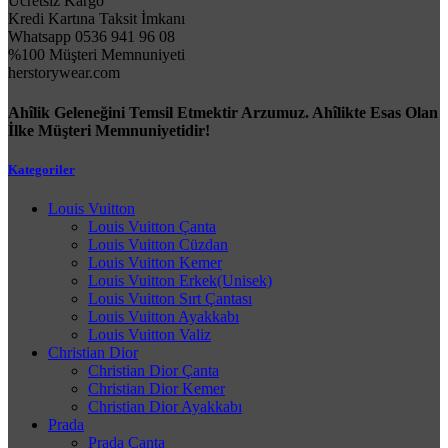
Ücretsiz Kargo
Kredi Kartına Taksit İmkanı
Whatsapp 0536 941 96 08
%100 Müşteri Memnuniyeti
herstorywear.com
Ahîlik Geleneğini Temsil Etmektir Arzumuz. Ahîlikte Esas Olan
İlke Müşteri Memnuniyetidir!
Kategoriler
Louis Vuitton
Louis Vuitton Çanta
Louis Vuitton Cüzdan
Louis Vuitton Kemer
Louis Vuitton Erkek(Unisek)
Louis Vuitton Sırt Çantası
Louis Vuitton Ayakkabı
Louis Vuitton Valiz
Christian Dior
Christian Dior Çanta
Christian Dior Kemer
Christian Dior Ayakkabı
Prada
Prada Çanta