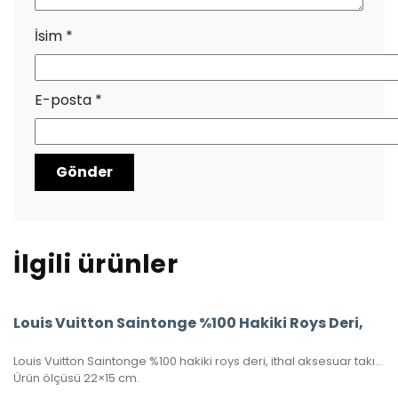
İsim
*
E-posta
*
İlgili ürünler
Louis Vuitton Saintonge %100 Hakiki Roys Deri,
Louis Vuitton Saintonge %100 hakiki roys deri, ithal aksesuar takımı, ithal kumaş, simetrik kesim, seri numaralı, kutulu, toz torbalı ve sertifikalı olarak gönderilecektir.
Ürün ölçüsü 22×15 cm.