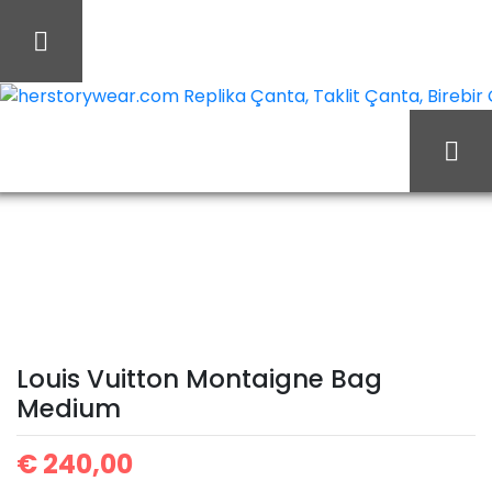
İçeriği
Geç
herstorywear.com Replika Çanta, Taklit Çanta, Birebir Ça
Ana Sayfa
Louis Vuitton
Louis Vuitton Çanta
Louis Vuitton Montaigne
Bag Medium
Louis Vuitton Montaigne Bag
Medium
€
240,00