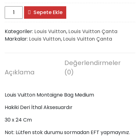
Louis
Sepete Ekle
Vuitton
Montaigne
Kategoriler:
,
Louis Vuitton
Louis Vuitton Çanta
Bag
Markalar:
,
Louis Vuitton
Louis Vuitton Çanta
Medium
adet
Değerlendirmeler
Açıklama
(0)
Louis Vuitton Montaigne Bag Medium
Hakiki Deri İthal Aksesuardır
30 x 24 Cm
Not: Lütfen stok durumu sormadan EFT yapmayınız.