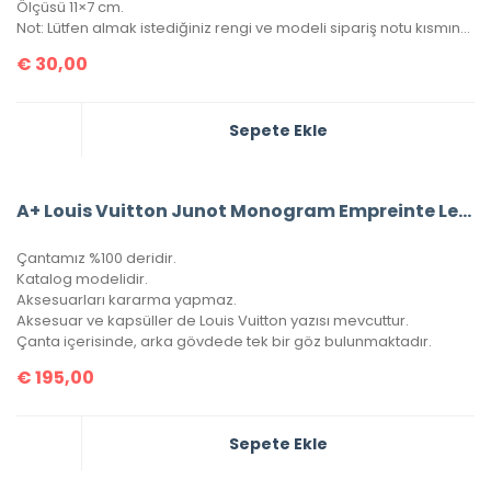
Ölçüsü 11×7 cm.
Not: Lütfen almak istediğiniz rengi ve modeli sipariş notu kısmında belirtiniz.
€
30,00
Sepete Ekle
A+ Louis Vuitton Junot Monogram Empreinte Leather (Mavi)
Çantamız %100 deridir.
Katalog modelidir.
Aksesuarları kararma yapmaz.
Aksesuar ve kapsüller de Louis Vuitton yazısı mevcuttur.
Çanta içerisinde, arka gövdede tek bir göz bulunmaktadır.
€
195,00
Sepete Ekle