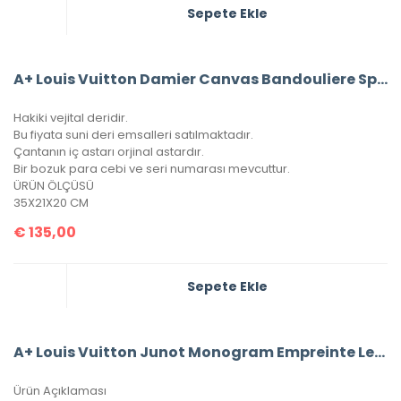
Sepete Ekle
A+ Louis Vuitton Damier Canvas Bandouliere Speedy 35’Lik Vejital Deri
Hakiki vejital deridir.
Bu fiyata suni deri emsalleri satılmaktadır.
Çantanın iç astarı orjinal astardır.
Bir bozuk para cebi ve seri numarası mevcuttur.
ÜRÜN ÖLÇÜSÜ
35X21X20 CM
€
135,00
Sepete Ekle
A+ Louis Vuitton Junot Monogram Empreinte Leather
Ürün Açıklaması