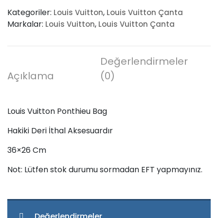
Ponthieu
Kategoriler:
,
Louis Vuitton
Louis Vuitton Çanta
Bag
Markalar:
,
Louis Vuitton
Louis Vuitton Çanta
adet
Değerlendirmeler
Açıklama
(0)
Louis Vuitton Ponthieu Bag
Hakiki Deri İthal Aksesuardır
36×26 Cm
Not: Lütfen stok durumu sormadan EFT yapmayınız.
Değerlendirmeler