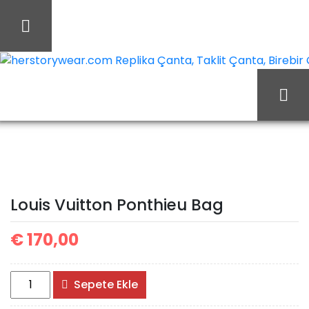
İçeriği
Geç
herstorywear.com Replika Çanta, Taklit Çanta, Birebir Ça
Ana Sayfa
Louis Vuitton
Louis Vuitton Çanta
Louis Vuitton Ponthieu
Louis Vuitton Ponthieu Bag
Bag
€
170,00
Louis
Sepete Ekle
Vuitton