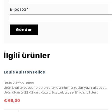
E-posta
*
İlgili ürünler
Louis Vuitton Felice
Louis Vuitton Felice
Ürün ithal aksesuar olup en ufak ayrıntısına kadar yazılı aksesuar takımına sahip. 1 adet bozuk para/kağıt para cüzdanı, 1 adet kartlık portatif içinde mevcuttur.
Ürün ölçüsü: 22×12 cm. Kutulu, toz torbalı, sertifikalı, full deri.
€
65,00