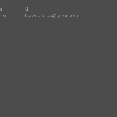
i
leri
herwearshop@gmail.com