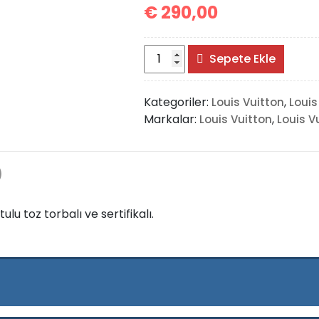
€
290,00
Louis
Sepete Ekle
Vuitton
Yastık
Kategoriler:
,
Louis Vuitton
Louis
OntheGo
Markalar:
,
Louis Vuitton
Louis V
adet
)
u toz torbalı ve sertifikalı.