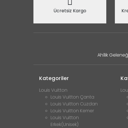
Ücretsiz Kargo
Kre
Ahîlik Geleneğ
Kategoriler
Ka
Louis Vuitton
Lou
Louis Vuitton Çanta
Louis Vuitton Cüzdan
Louis Vuitton Kemer
Louis Vuitton
Erkek(Unisek)