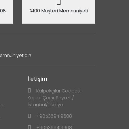
 08
%100 Müşteri Memnuniyeti
Memnuniyetidir!
İletişim
Kalpakçılar Caddesi,
Kapalı Çarşı, Beyazıt/
ve
İstanbul/Türkiye
+905369419608
y
+905369419608