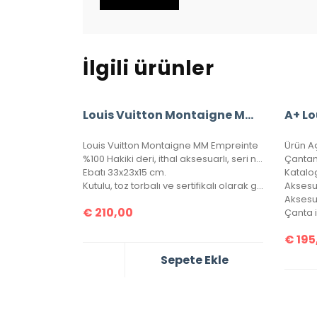
İlgili ürünler
Louis Vuitton Montaigne MM Empreinte
Louis Vuitton Montaigne MM Empreinte
Ürün A
%100 Hakiki deri, ithal aksesuarlı, seri numaralı birebir üründür.
Çantam
Ebatı 33x23x15 cm.
Katalo
Kutulu, toz torbalı ve sertifikalı olarak gönderilecektir.
Aksesu
€
210,00
€
195
Sepete Ekle