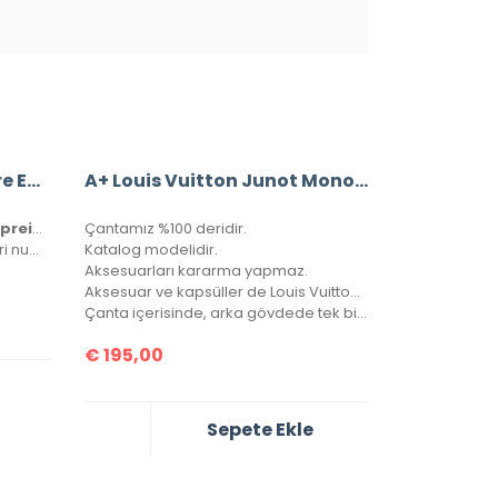
Louis Vuitton Bandouliere Empreinte Speedy 25 Cm
A+ Louis Vuitton Junot Monogram Empreinte Leather
Louis Vuitton Bandouliere Empreinte Speedy 25 Cm
Çantamız %100 deridir.
Hakiki deri, ithal aksesuarlı ve seri numaralıdır. Orijinalinde kullanılan Monako deri kullanılmıştır. Kutulu, toz torbalı ve sertifikalı olarak gönderilecektir.
Katalog modelidir.
Aksesuarları kararma yapmaz.
Aksesuar ve kapsüller de Louis Vuitton yazısı mevcuttur.
Çanta içerisinde, arka gövdede tek bir göz bulunmaktadır.
€
195,00
Sepete Ekle