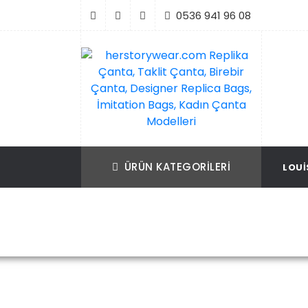
İçeriği
0536 941 96 08
Geç
Replika Çanta, Birebir Çanta, Taklit Çan
herstorywear.com Replika Çanta, Takli
Çanta, Birebir Çanta, Designer Replica B
Replica Bags, İmitation Bags
ÜRÜN KATEGORILERI
LOUI
İmitation Bags, Kadın Çanta Modelleri
Ana Sayfa
Louis Vuitton