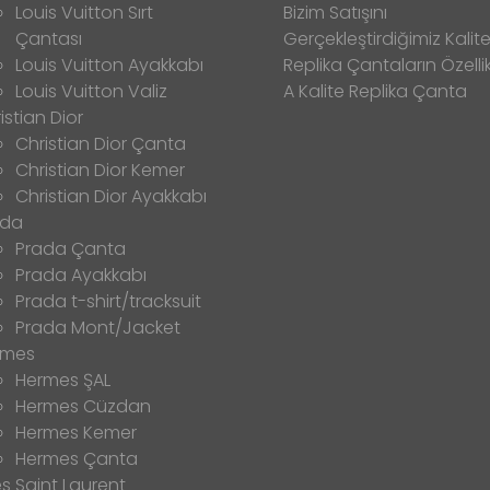
Louis Vuitton Sırt
Bizim Satışını
Çantası
Gerçekleştirdiğimiz Kalitel
Louis Vuitton Ayakkabı
Replika Çantaların Özellik
Louis Vuitton Valiz
A Kalite Replika Çanta
istian Dior
Christian Dior Çanta
Christian Dior Kemer
Christian Dior Ayakkabı
ada
Prada Çanta
Prada Ayakkabı
Prada t-shirt/tracksuit
Prada Mont/Jacket
rmes
Hermes ŞAL
Hermes Cüzdan
Hermes Kemer
Hermes Çanta
s Saint Laurent