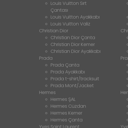
Louis Vuitton Sırt
Çantası
Louis Vuitton Ayakkabı
Louis Vuitton Valiz
Christian Dior
Chr
Christian Dior Çanta
Christian Dior Kemer
Christian Dior Ayakkabı
Prada
Pr
Prada Çanta
Prada Ayakkabı
Prada t-shirt/tracksuit
Prada Mont/Jacket
Hermes
He
Hermes ŞAL
Hermes Cüzdan
Hermes Kemer
Hermes Çanta
Yves Saint Laurent
Yve