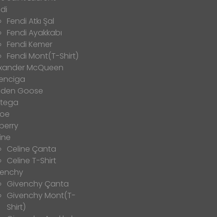
di
Fendi Atkı Şal
Fendi Ayakkabı
Fendi Kemer
Fendi Mont(T-Shirt)
exander McQueen
enciga
lden Goose
ttega
loe
berry
ine
Celine Çanta
Celine T-Shirt
venchy
Givenchy Çanta
Givenchy Mont(T-
Shirt)