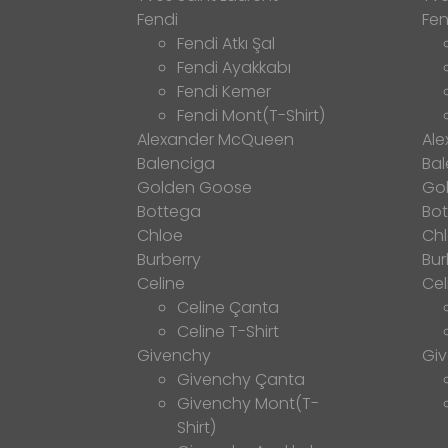
Fendi
Fen
Fendi Atkı Şal
Fendi Ayakkabı
Fendi Kemer
Fendi Mont(T-Shirt)
Alexander McQueen
Al
Balenciga
Bal
Golden Goose
Go
Bottega
Bo
Chloe
Ch
Burberry
Bur
Celine
Cel
Celine Çanta
Celine T-Shirt
Givenchy
Gi
Givenchy Çanta
Givenchy Mont(T-
Shirt)