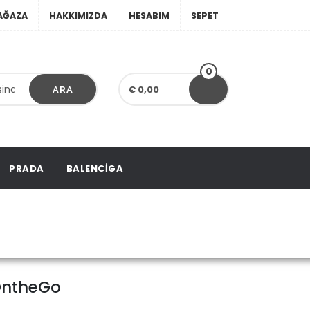
AĞAZA
HAKKIMIZDA
HESABIM
SEPET
0
€ 0,00
ARA
PRADA
BALENCIGA
astık OntheGo
 OntheGo