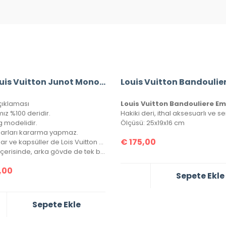
A+ Louis Vuitton Junot Monogram Empreinte Leather
çıklaması
ız %100 deridir.
g modelidir.
Ölçüsü: 25x19x16 cm
arları kararma yapmaz.
€
175,00
Aksesuar ve kapsüller de Lois Vuitton yazısı mevcuttur.
Çanta içerisinde, arka gövde de tek bir göz bulunmaktadır.
,00
Sepete Ekle
Sepete Ekle