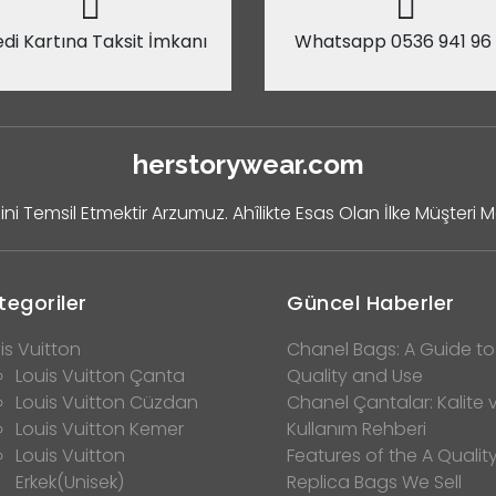
di Kartına Taksit İmkanı
Whatsapp 0536 941 96
herstorywear.com
ini Temsil Etmektir Arzumuz. Ahîlikte Esas Olan İlke Müşteri 
tegoriler
Güncel Haberler
is Vuitton
Chanel Bags: A Guide to
Louis Vuitton Çanta
Quality and Use
Louis Vuitton Cüzdan
Chanel Çantalar: Kalite 
Louis Vuitton Kemer
Kullanım Rehberi
Louis Vuitton
Features of the A Qualit
Erkek(Unisek)
Replica Bags We Sell