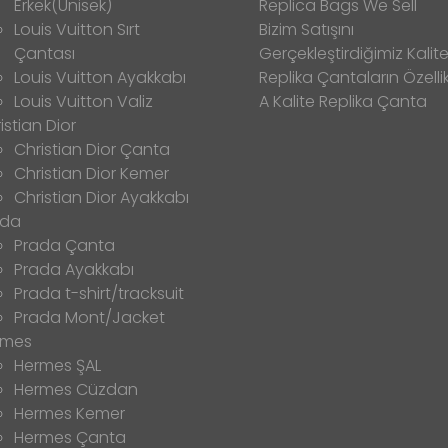
Erkek(Unisek)
Replica Bags We Sell
Louis Vuitton Sırt
Bizim Satışını
Çantası
Gerçekleştirdiğimiz Kalitel
Louis Vuitton Ayakkabı
Replika Çantaların Özellik
Louis Vuitton Valiz
A Kalite Replika Çanta
istian Dior
Christian Dior Çanta
Christian Dior Kemer
Christian Dior Ayakkabı
ada
Prada Çanta
Prada Ayakkabı
Prada t-shirt/tracksuit
Prada Mont/Jacket
rmes
Hermes ŞAL
Hermes Cüzdan
Hermes Kemer
Hermes Çanta