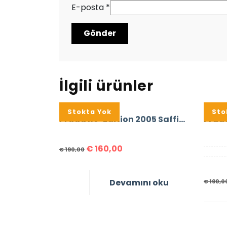
E-posta
*
İlgili ürünler
%16
Stokta Yok
%16
Sto
Prada Re-Edition 2005 Saffiano Leather Bag
€
160,00
€
190,00
Devamını oku
€
190,0