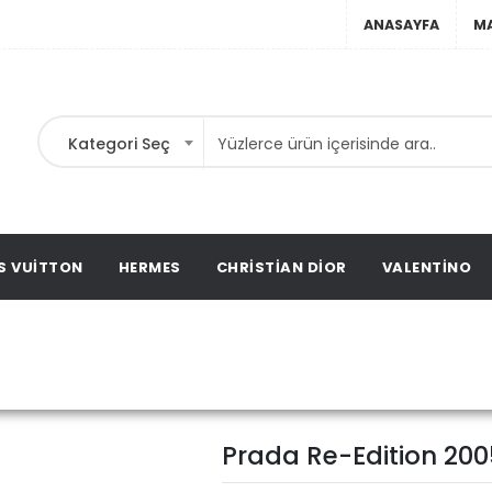
ANASAYFA
M
Kategori Seç
ta,
t
ags,
S VUITTON
HERMES
CHRISTIAN DIOR
VALENTINO
Prada Re-Edition 2005 nyl
Prada Re-Edition 200