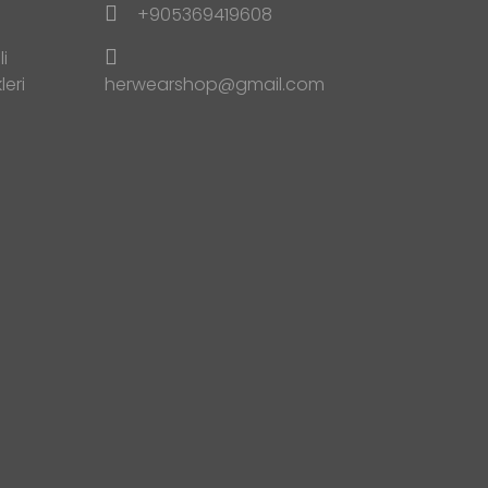
+905369419608
i
leri
herwearshop@gmail.com