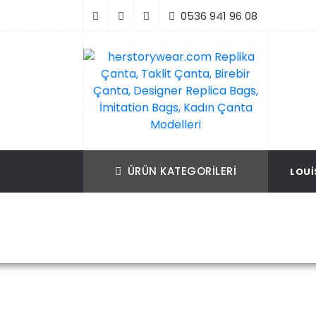
İçeriği
0536 941 96 08
Geç
Replika Çanta, Birebir Çanta, Taklit Çan
herstorywear.com Replika Çanta, Takli
Çanta, Birebir Çanta, Designer Replica B
Replica Bags, İmitation Bags
ÜRÜN KATEGORILERI
LOUI
İmitation Bags, Kadın Çanta Modelleri
Ana Sayfa
Prada
Prada Çanta