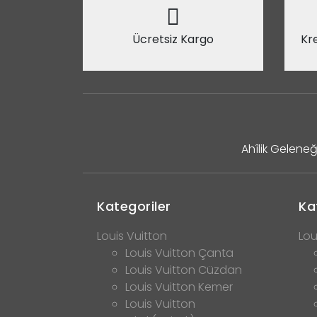
Ücretsiz Kargo
Kre
Ahîlik Geleneğ
Kategoriler
Ka
Louis Vuitton
Lou
Louis Vuitton Çanta
Louis Vuitton Cüzdan
Louis Vuitton Kemer
Louis Vuitton