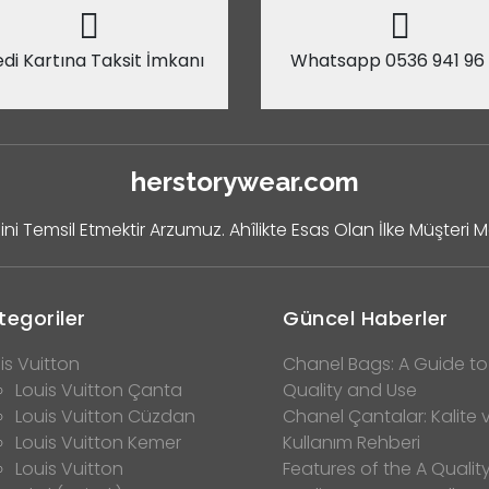
di Kartına Taksit İmkanı
Whatsapp 0536 941 96
herstorywear.com
ini Temsil Etmektir Arzumuz. Ahîlikte Esas Olan İlke Müşteri 
tegoriler
Güncel Haberler
is Vuitton
Chanel Bags: A Guide to
Louis Vuitton Çanta
Quality and Use
Louis Vuitton Cüzdan
Chanel Çantalar: Kalite 
Louis Vuitton Kemer
Kullanım Rehberi
Louis Vuitton
Features of the A Qualit