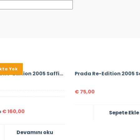
kta Yok
Prada Re-Edition 2005 Saffiano Leather Bag
€
75,00
€
160,00
Sepete Ekle
0
Devamını oku