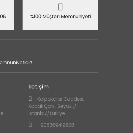
 08
%100 Müşteri Memnuniyeti
Memnuniyetidir!
İletişim
Kalpakçılar Caddesi,
Kapalı Çarşı, Beyazıt/
ve
İstanbul/Türkiye
+905369419608
y