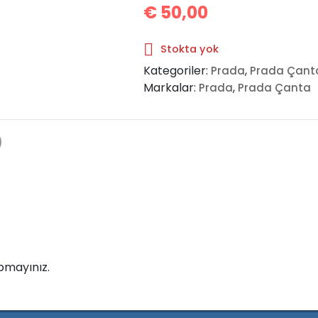
€
50,00
Stokta yok
Kategoriler:
,
Prada
Prada Çant
Markalar:
,
Prada
Prada Çanta
)
pmayınız.