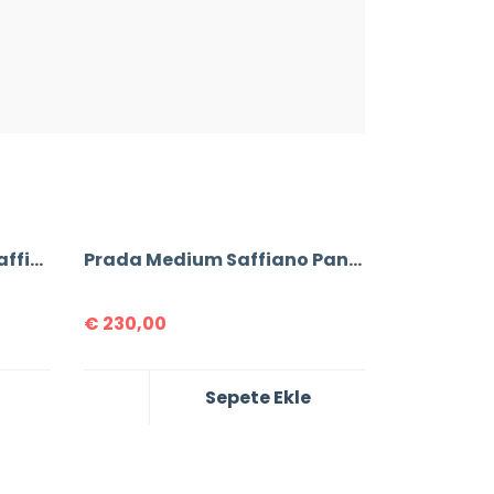
Prada Re-Edition 2005 Saffiano Leather Bag
Prada Medium Saffiano Panier Bag
€
230,00
Sepete Ekle