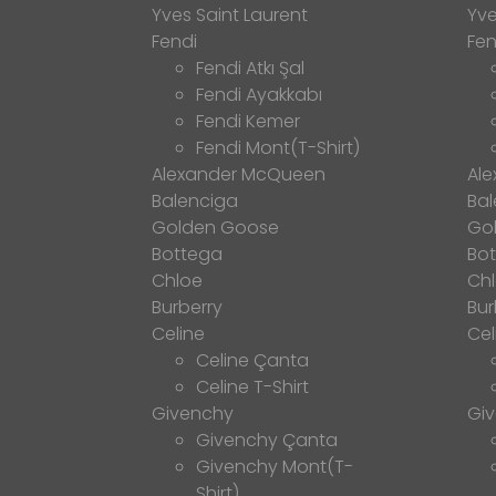
Yves Saint Laurent
Yve
Fendi
Fen
Fendi Atkı Şal
Fendi Ayakkabı
Fendi Kemer
Fendi Mont(T-Shirt)
Alexander McQueen
Al
Balenciga
Bal
Golden Goose
Go
Bottega
Bo
Chloe
Ch
Burberry
Bur
Celine
Cel
Celine Çanta
Celine T-Shirt
Givenchy
Gi
Givenchy Çanta
Givenchy Mont(T-
Shirt)