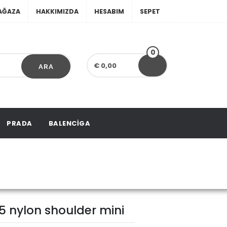
AĞAZA
HAKKIMIZDA
HESABIM
SEPET
0
€ 0,00
ARA
PRADA
BALENCIGA
on shoulder mini
5 nylon shoulder mini