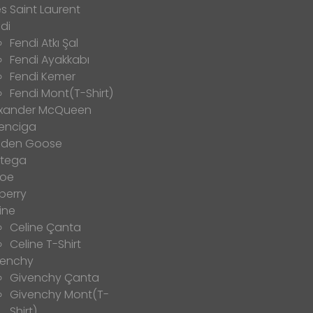
s Saint Laurent
di
Fendi Atkı Şal
Fendi Ayakkabı
Fendi Kemer
Fendi Mont(T-Shirt)
exander McQueen
enciga
lden Goose
ttega
loe
berry
ine
Celine Çanta
Celine T-Shirt
venchy
Givenchy Çanta
Givenchy Mont(T-
Shirt)