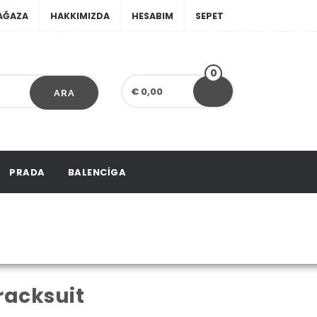
AĞAZA
HAKKIMIZDA
HESABIM
SEPET
0
€ 0,00
ARA
PRADA
BALENCIGA
t/tracksuit
racksuit