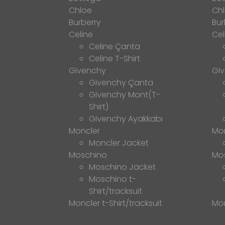
Chloe
Ch
Burberry
Bur
Celine
Cel
Celine Çanta
Celine T-Shirt
Givenchy
Gi
Givenchy Çanta
Givenchy Mont(T-
Shirt)
Givenchy Ayakkabı
Moncler
Mo
Moncler Jacket
Moschino
Mo
Moschino Jacket
Moschino t-
Shirt/tracksuit
Moncler t-Shirt/tracksuit
Mon