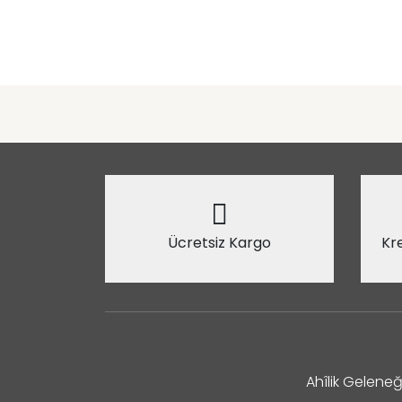
Ücretsiz Kargo
Kre
Ahîlik Geleneğ