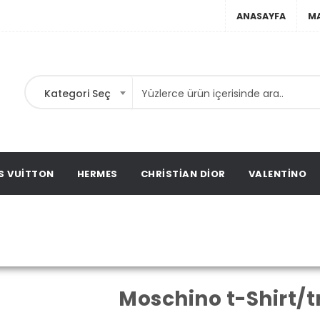
ANASAYFA
M
Kategori Seç
ta,
t
ags,
S VUITTON
HERMES
CHRISTIAN DIOR
VALENTINO
kalar
Moschino t-Shir
Moschino
Moschino t-Shirt/t