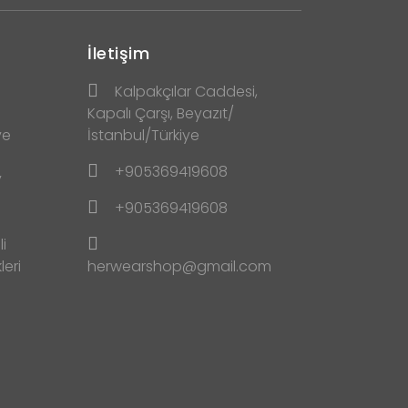
İletişim
Kalpakçılar Caddesi,
Kapalı Çarşı, Beyazıt/
ve
İstanbul/Türkiye
+905369419608
y
+905369419608
i
leri
herwearshop@gmail.com