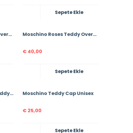
Sepete Ekle
Moschino Roses Teddy Oversize For Women T-Shirt
Moschino Roses Teddy Oversize For Women T-Shirt
€
40,00
Sepete Ekle
Moschino Sunglasses Teddy Print For Women T-shirt
Moschino Teddy Cap Unisex
€
25,00
Sepete Ekle