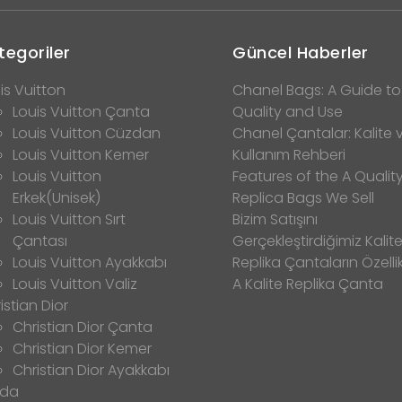
tegoriler
Güncel Haberler
is Vuitton
Chanel Bags: A Guide to
Louis Vuitton Çanta
Quality and Use
Louis Vuitton Cüzdan
Chanel Çantalar: Kalite 
Louis Vuitton Kemer
Kullanım Rehberi
Louis Vuitton
Features of the A Qualit
Erkek(Unisek)
Replica Bags We Sell
Louis Vuitton Sırt
Bizim Satışını
Çantası
Gerçekleştirdiğimiz Kalitel
Louis Vuitton Ayakkabı
Replika Çantaların Özellik
Louis Vuitton Valiz
A Kalite Replika Çanta
istian Dior
Christian Dior Çanta
Christian Dior Kemer
Christian Dior Ayakkabı
ada