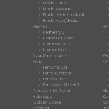
Prada Çanta
Prada Ayakkabı
Prada t-shirt/tracksuit
Prada Mont/Jacket
Hermes
He
Hermes ŞAL
Hermes Cüzdan
Hermes Kemer
Hermes Çanta
Yves Saint Laurent
Yve
Fendi
Fen
Fendi Atkı Şal
Fendi Ayakkabı
Fendi Kemer
Fendi Mont(T-Shirt)
Alexander McQueen
Al
Balenciga
Bal
Golden Goose
Go
Bottega
Bo