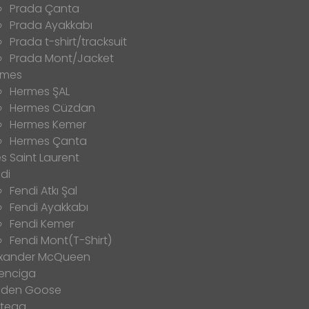
Prada Çanta
Prada Ayakkabı
Prada t-shirt/tracksuit
Prada Mont/Jacket
rmes
Hermes ŞAL
Hermes Cüzdan
Hermes Kemer
Hermes Çanta
s Saint Laurent
di
Fendi Atkı Şal
Fendi Ayakkabı
Fendi Kemer
Fendi Mont(T-Shirt)
exander McQueen
enciga
lden Goose
ttega