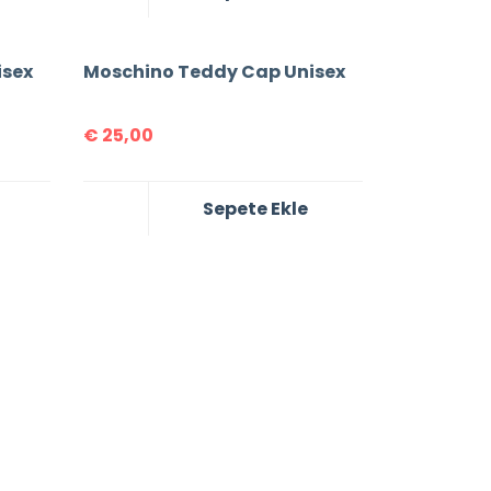
isex
Moschino Teddy Cap Unisex
€
25,00
Sepete Ekle