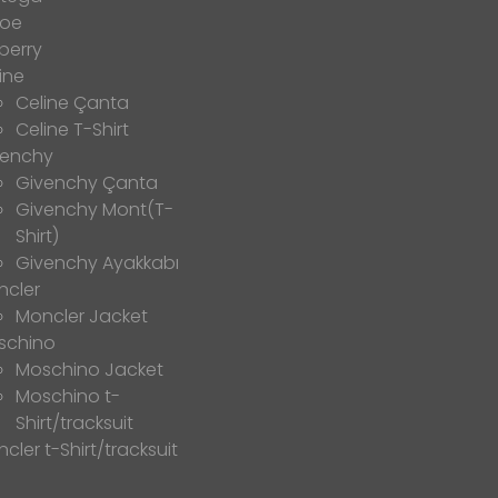
loe
berry
ine
Celine Çanta
Celine T-Shirt
venchy
Givenchy Çanta
Givenchy Mont(T-
Shirt)
Givenchy Ayakkabı
ncler
Moncler Jacket
schino
Moschino Jacket
Moschino t-
Shirt/tracksuit
cler t-Shirt/tracksuit