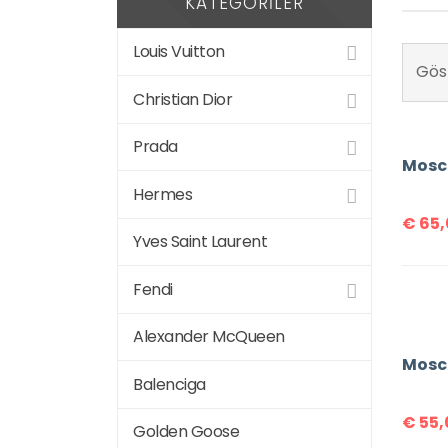
KATEGORILER
Louis Vuitton
Göst
Christian Dior
Prada
Hermes
€
65,
Yves Saint Laurent
Fendi
Alexander McQueen
Balenciga
€
55,
Golden Goose