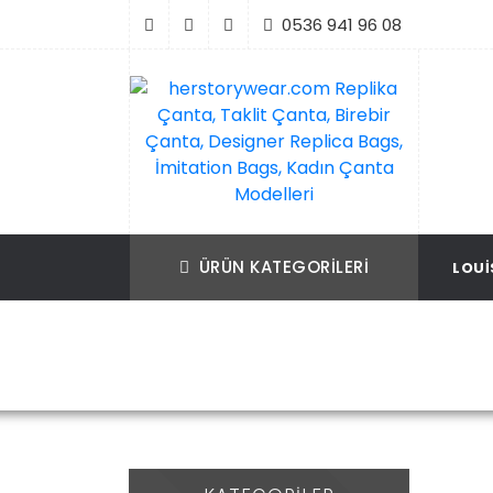
İçeriği
0536 941 96 08
Geç
Replika Çanta, Birebir Çanta, Taklit Çan
herstorywear.com Replika Çanta, Takli
Çanta, Birebir Çanta, Designer Replica B
Replica Bags, İmitation Bags
ÜRÜN KATEGORILERI
LOUI
İmitation Bags, Kadın Çanta Modelleri
Mar
Ana Sayfa