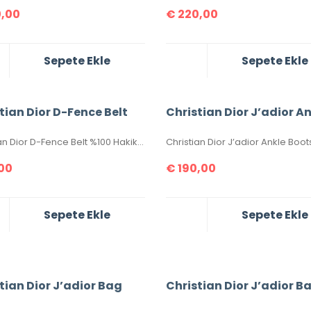
,00
€
220,00
Sepete Ekle
Sepete Ekle
tian Dior D-Fence Belt
Christian Dior D-Fence Belt %100 Hakiki Deri Bayan Kemer. İthal aksesuarlı, seri numaralıdır. 100-105-110-115-120-125 cm ölçüler mevcuttur. Genişliği 3 cm dir. Kutulu, sertifikalıdır.
00
€
190,00
Sepete Ekle
Sepete Ekle
tian Dior J’adior Bag
Christian Dior J’adior B