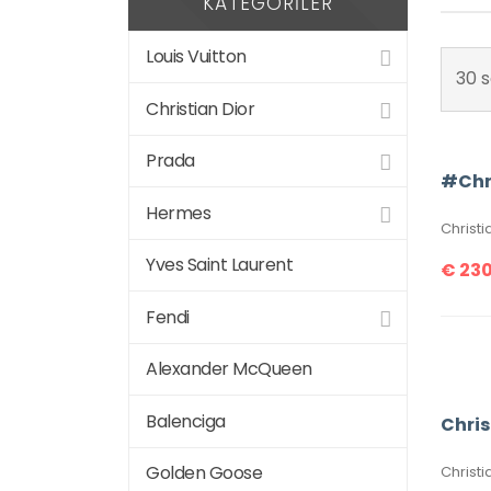
KATEGORILER
Louis Vuitton
30 s
Christian Dior
Prada
Hermes
Yves Saint Laurent
€
230
Fendi
Alexander McQueen
Balenciga
Golden Goose