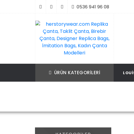
İçeriği
0536 941 96 08
Geç
Replika Çanta, Birebir Çanta, Taklit Çan
herstorywear.com Replika Çanta, Takli
Çanta, Birebir Çanta, Designer Replica B
Replica Bags, İmitation Bags
ÜRÜN KATEGORILERI
LOUI
İmitation Bags, Kadın Çanta Modelleri
Ürün
Ana Sayfa