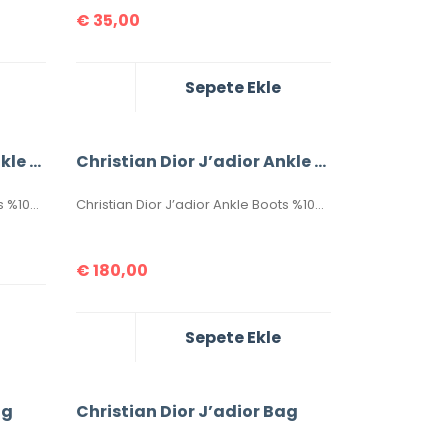
€
35,00
Sepete Ekle
Christian Dior J’adior Ankle Boots
Christian Dior J’adior Ankle Boots
Christian Dior J’adior Ankle Boots %100 Hakiki Deri Bayan Botlar. 36-37-38-39-40 ölçüler mevcuttur. Kutulu, sertifikalıdır.
Christian Dior J’adior Ankle Boots %100 Hakiki Deri Bayan Botlar. 36-37-38-39-40 ölçüler mevcuttur. Kutulu, sertifikalıdır.
€
180,00
Sepete Ekle
ag
Christian Dior J’adior Bag