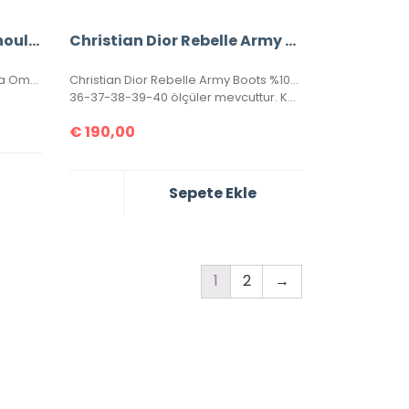
Christian Dior Oblique Shoulder Strap extra
Christian Dior Rebelle Army Boots %100 Hakiki Rugan Deri Bayan Botlar
Dior Oblique Shoulder Strap Extra Omuz Askısı. Dokuma hasır örgü ,antik görünümlü aksesuar ,birleşim kısmı hakiki deridir. Ölçüsü 95×5 cm , kutulu, sertifikalıdır.
Christian Dior Rebelle Army Boots %100 Hakiki Rugan Deri Bayan Botlar. Tabanı ve Topuk yüksekliği 3 cm dir.
36-37-38-39-40 ölçüler mevcuttur. Kutulu sertifikalıdır.
€
190,00
Sepete Ekle
1
2
→