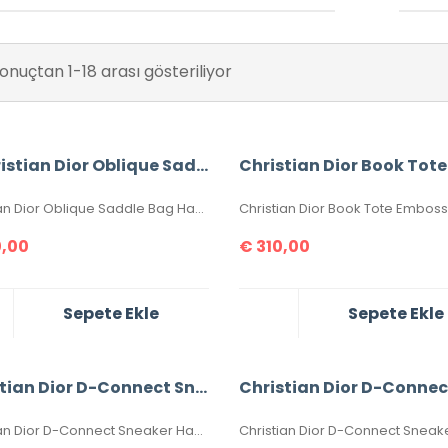
onuçtan 1-18 arası gösteriliyor
#Christian Dior Oblique Saddle Bag
Christian Dior Oblique Saddle Bag Hakiki Deri. Aksesuarları eskitme, altın rengi, birinci sınıfdır, seri numaralıdır. Elde, kolda, omuzda veya çapraz taşımaya uygundur. Ebatı 25x20x6 cm dir. Kutulu, toz torbalı, sertifikalıdır. Uzun askı ile birlikte takımdır.
,00
€
310,00
Sepete Ekle
Sepete Ekle
Christian Dior D-Connect Sneaker
Christian Dior D-Connect Sneaker Hakiki Deri İthal Ayakkabılar. Orijinaliyle birebir aynıdır. 36-37-38-39-40 numaralar mevcuttur. Standart kalıptır. Kutulu, toz torbalı, sertifikalıdır.