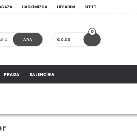
AĞAZA
HAKKIMIZDA
HESABIM
SEPET
0
€ 0,00
ARA
PRADA
BALENCIGA
etiketlendi
or