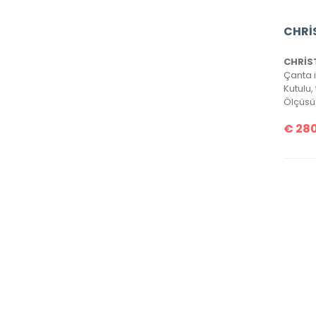
Ölçüsü 
€
280