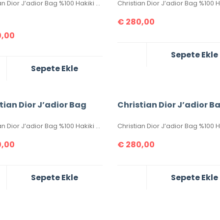
Christian Dior J’adior Bag %100 Hakiki Deri. Yüksek kalite, hakiki deri, ithal aksesuarlı, birebir üründür. Ebatı 26×17 cm dir. Kutulu, toz torbalı, sertifikalıdır.
€
280,00
,00
Sepete Ekle
Sepete Ekle
tian Dior J’adior Bag
Christian Dior J’adior B
Christian Dior J’adior Bag %100 Hakiki Deri. Yüksek kalite, hakiki deri, ithal aksesuarlı, birebir üründür. Ebatı 26×17 cm dir. Kutulu, toz torbalı, sertifikalıdır.
,00
€
280,00
Sepete Ekle
Sepete Ekle