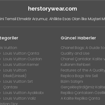
herstorywear.com
ini Temsil Etmektir Arzumuz. Ahîlikte Esas Olan İlke Müşteri 
tegoriler
Güncel Haberler
is Vuitton
Chanel Bags: A Guide to
Louis Vuitton Çanta
Quality and Use
Louis Vuitton Cüzdan
Chanel Çantalar: Kalite 
Louis Vuitton Kemer
Kullanım Rehberi
Louis Vuitton
Features of the A Qualit
Erkek(Unisek)
Replica Bags We Sell
Louis Vuitton Sırt
Bizim Satışını
Çantası
Gerçekleştirdiğimiz Kalitel
Louis Vuitton Ayakkabı
Replika Çantaların Özellik
Louis Vuitton Valiz
A Kalite Replika Çanta
istian Dior