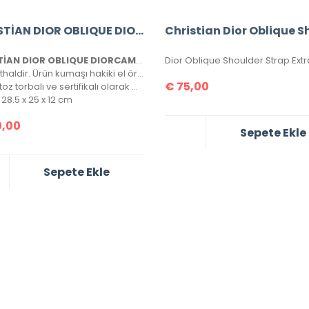
CHRİSTİAN DIOR OBLIQUE DIORCAMP MESSENGER BAG
CHRİSTİAN DIOR OBLIQUE DIORCAMP MESSENGER BAG
Çanta ithaldir. Ürün kumaşı hakiki el örgüsüdür, tamamen birebirdir.
€
75,00
Kutulu, toz torbalı ve sertifikalı olarak gönderilecektir.
28.5 x 25 x 12 cm
,00
Sepete Ekle
Sepete Ekle