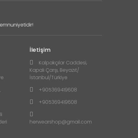
Memnuniyetidir!
İletişim
Kalpakçılar Caddesi,
Kapalı Çarşı, Beyazıt/
ve
İstanbul/Türkiye
+905369419608
y
+905369419608
i
leri
herwearshop@gmail.com