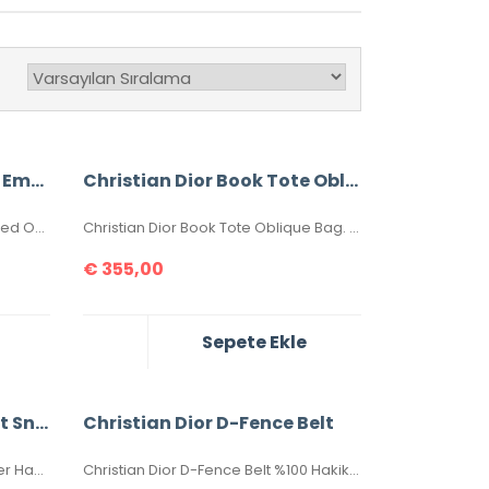
Christian Dior Book Tote Embossed Oblique Bag
Christian Dior Book Tote Oblique Bag
Christian Dior Book Tote Embossed Oblique Bag %100 Hakiki Deri. En üst kalite, birebir üründür.Ebatı 41×32 cm dir.Toz torbalı ve sertifikalıdır.
Christian Dior Book Tote Oblique Bag. En üst kalite, birebir üründür. Tamamı nakıştır, seri numaralıdır. Ebatı 41×32 cm dir. Toz torbalı, sertifikalıdır.
€
355,00
Sepete Ekle
Christian Dior D-Connect Sneaker
Christian Dior D-Fence Belt
Christian Dior D-Connect Sneaker Hakiki Deri İthal Ayakkabılar. Orijinaliyle birebir aynıdır. 36-37-38-39-40 numaralar mevcuttur. Standart kalıptır. Kutulu, toz torbalı, sertifikalıdır.
Christian Dior D-Fence Belt %100 Hakiki Deri Bayan Kemer. İthal aksesuarlı, seri numaralıdır. 100-105-110-115-120-125 cm ölçüler mevcuttur. Genişliği 3 cm dir. Kutulu, sertifikalıdır.