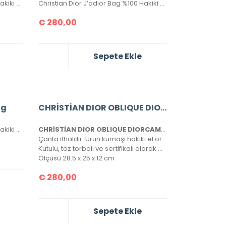
Christian Dior J’adior Bag %100 Hakiki Deri. Yüksek kalite, hakiki deri, ithal aksesuarlı, birebir üründür. Ebatı 26×17 cm dir. Kutulu, toz torbalı, sertifikalıdır.
Christian Dior J’adior Bag %100 Hakiki Deri. Yüksek kalite, hakiki deri, ithal aksesuarlı, birebir üründür. Ebatı 26×17 cm dir. Kutulu, toz torbalı, sertifikalıdır.
€
280,00
Sepete Ekle
ag
CHRİSTİAN DIOR OBLIQUE DIORCAMP MESSENGER BAG
Christian Dior J’adior Bag %100 Hakiki Deri. Yüksek kalite, hakiki deri, ithal aksesuarlı, birebir üründür. Ebatı 26×17 cm dir. Kutulu, toz torbalı, sertifikalıdır.
CHRİSTİAN DIOR OBLIQUE DIORCAMP MESSENGER BAG
Çanta ithaldir. Ürün kumaşı hakiki el örgüsüdür, tamamen birebirdir.
Kutulu, toz torbalı ve sertifikalı olarak gönderilecektir.
Ölçüsü 28.5 x 25 x 12 cm
€
280,00
Sepete Ekle