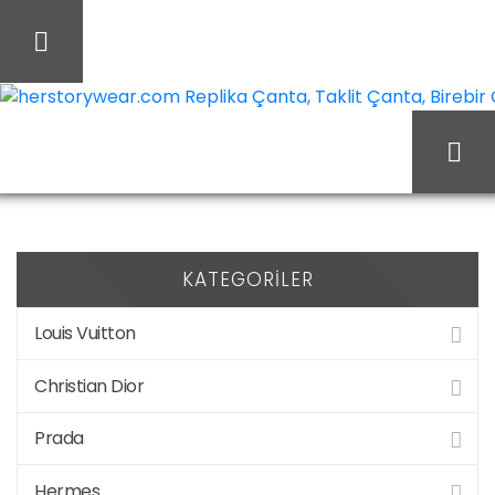
İçeriği
Geç
herstorywear.com Replika Çanta, Taklit Çanta, Birebir Ça
Ürünler “Replika
Ana Sayfa
Çanta” olarak etiketlendi
KATEGORILER
Louis Vuitton
Christian Dior
Prada
Hermes