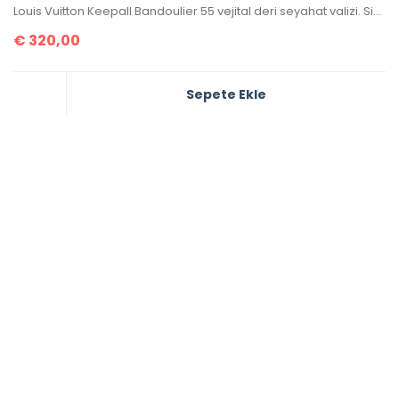
Louis Vuitton Keepall Bandoulier 55 vejital deri seyahat valizi. Simetrik kesim,ithal kumaş,ithal aksesuarlı,seri numaralı,birebir üründür. Ebatı 55x31x26 cm kutulu,toz torbalı,sertifikalıdır.
€
320,00
Sepete Ekle