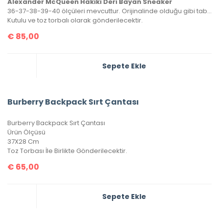
Alexander McQueen Hakiki Deri Bayan Sneaker
36-37-38-39-40 ölçüleri mevcuttur. Orijinalinde olduğu gibi tabanın sadece üst yarısı dikişlidir.
Kutulu ve toz torbalı olarak gönderilecektir.
€
85,00
Sepete Ekle
Burberry Backpack Sırt Çantası
Burberry Backpack Sırt Çantası
Ürün Ölçüsü
37X28 Cm
Toz Torbası İle Birlikte Gönderilecektir.
€
65,00
Sepete Ekle