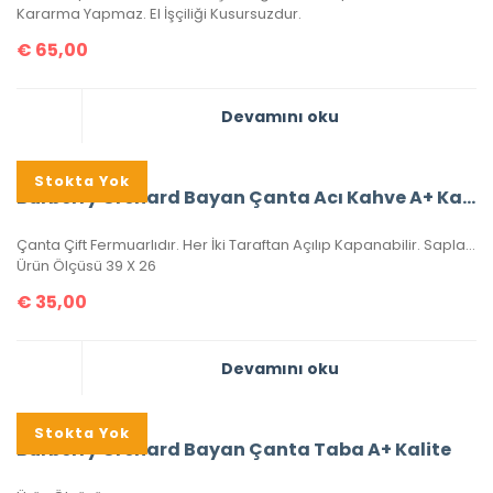
Kararma Yapmaz. El İşçiliği Kusursuzdur.
€
65,00
Devamını oku
Stokta Yok
Burberry Orchard Bayan Çanta Acı Kahve A+ Kalite
Çanta Çift Fermuarlıdır. Her İki Taraftan Açılıp Kapanabilir. Sapları Orijinal Sap Modelidir Ve Sayaç Saptır. Bu Sap Modeli Sadece Elde Dikilebilir. Sadece Deri Ürünlerde Kullanılan Sap Modelidir. Çantada Deri İşçiliği Uygulanmıştır. Metal Aksamları Altın Banyodur. Altın Banyo Adından da Anlaşılacağı Üzere Kaplamanın En Kaliteli Olanıdır. Ömürlüktür, Sararma Ve Kararma Yapmaz. Yeni Sezon Olan Bu Ürün, A+ Kalitedir. El İşçiliği Kusursuzdur.
Ürün Ölçüsü 39 X 26
€
35,00
Devamını oku
Stokta Yok
Burberry Orchard Bayan Çanta Taba A+ Kalite