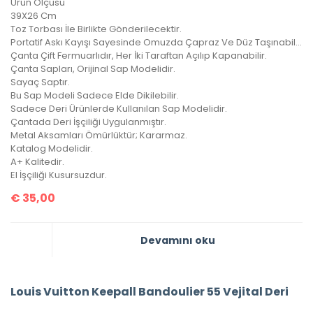
Ürün Ölçüsü
39X26 Cm
Toz Torbası İle Birlikte Gönderilecektir.
Portatif Askı Kayışı Sayesinde Omuzda Çapraz Ve Düz Taşınabilir.
Çanta Çift Fermuarlıdır, Her İki Taraftan Açılıp Kapanabilir.
Çanta Sapları, Orijinal Sap Modelidir.
Sayaç Saptır.
Bu Sap Modeli Sadece Elde Dikilebilir.
Sadece Deri Ürünlerde Kullanılan Sap Modelidir.
Çantada Deri İşçiliği Uygulanmıştır.
Metal Aksamları Ömürlüktür; Kararmaz.
Katalog Modelidir.
A+ Kalitedir.
El İşçiliği Kusursuzdur.
€
35,00
Devamını oku
Louis Vuitton Keepall Bandoulier 55 Vejital Deri