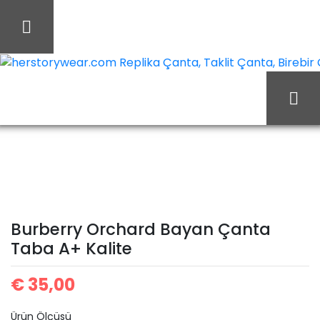
İçeriği
Geç
herstorywear.com Replika Çanta, Taklit Çanta, Birebir Ça
Burberry
Ana Sayfa
Burberry
Orchard Bayan Çanta
Taba A+ Kalite
Burberry Orchard Bayan Çanta
Taba A+ Kalite
€
35,00
Ürün Ölçüsü