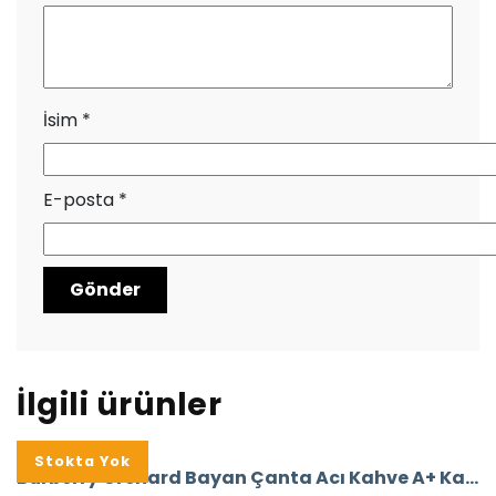
İsim
*
E-posta
*
İlgili ürünler
Stokta Yok
Burberry Orchard Bayan Çanta Acı Kahve A+ Kalite