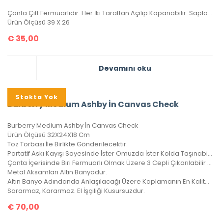
Çanta Çift Fermuarlıdır. Her İki Taraftan Açılıp Kapanabilir. Sapları Orijinal Sap Modelidir Ve Sayaç Saptır. Bu Sap Modeli Sadece Elde Dikilebilir. Sadece Deri Ürünlerde Kullanılan Sap Modelidir. Çantada Deri İşçiliği Uygulanmıştır. Metal Aksamları Altın Banyodur. Altın Banyo Adından da Anlaşılacağı Üzere Kaplamanın En Kaliteli Olanıdır. Ömürlüktür, Sararma Ve Kararma Yapmaz. Yeni Sezon Olan Bu Ürün, A+ Kalitedir. El İşçiliği Kusursuzdur.
Ürün Ölçüsü 39 X 26
€
35,00
Devamını oku
Stokta Yok
Burberry Medium Ashby İn Canvas Check
Burberry Medium Ashby İn Canvas Check
Ürün Ölçüsü 32X24X18 Cm
Toz Torbası İle Birlikte Gönderilecektir.
Portatif Askı Kayışı Sayesinde İster Omuzda İster Kolda Taşınabilir.
Çanta İçerisinde Biri Fermuarlı Olmak Üzere 3 Cepli Çıkarılabilir Cüzdan Vardır.
Metal Aksamları Altın Banyodur.
Altın Banyo Adındanda Anlaşılacağı Üzere Kaplamanın En Kaliteli Olanıdır.
Sararmaz, Kararmaz. El İşçiliği Kusursuzdur.
€
70,00