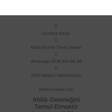
Ücretsiz Kargo
Kredi Kartına Taksit İmkanı
Whatsapp 0536 941 96 08
%100 Müşteri Memnuniyeti
herstorywear.com
Ahîlik Geleneğini
Temsil Etmektir