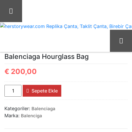
İçeriği
Geç
Ana Sayfa
Balenciaga
Balenciaga Hourglass Bag
herstorywear.com Replika Çanta, Taklit Çanta, Birebir Çant
Balenciaga Hourglass Bag
€
200,00
Balenciaga
Sepete Ekle
Hourglass
Bag
Kategoriler:
Balenciaga
adet
Marka:
Balenciga