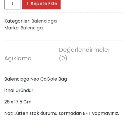
Balenciaga
Sepete Ekle
Neo
CaGole
Kategoriler:
Balenciaga
Bag
Marka:
Balenciga
adet
Değerlendirmeler
Açıklama
(0)
Balenciaga Neo CaGole Bag
İthal Üründür
26 x 17.5 Cm
Not: Lütfen stok durumu sormadan EFT yapmayınız.