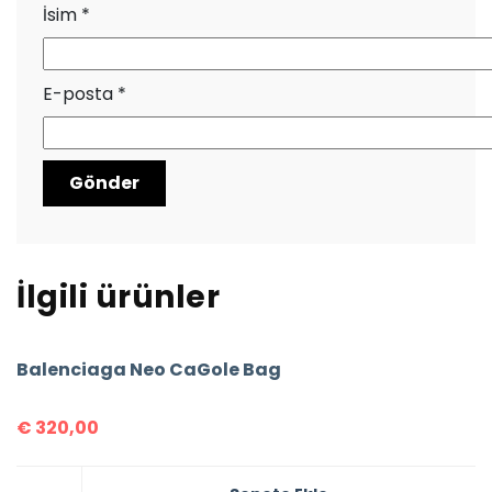
İsim
*
E-posta
*
İlgili ürünler
Balenciaga Neo CaGole Bag
€
320,00