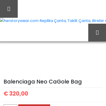
İçeriği
Geç
herstorywear.com Replika Çanta, Taklit Çanta, Birebir Ça
Balenciaga
Ana Sayfa
Balenciaga
Neo CaGole Bag
Balenciaga Neo CaGole Bag
€
320,00