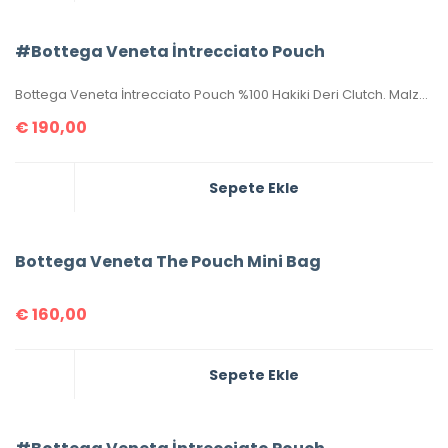
#Bottega Veneta İntrecciato Pouch
Bottega Veneta İntrecciato Pouch %100 Hakiki Deri Clutch. Malzemesi el örgüsü, hakiki kuzu derisidir. Ölçüsü 20×15 cm dir. Kutulu, toz torbalı, sertifikalıdır.
€
190,00
Sepete Ekle
Bottega Veneta The Pouch Mini Bag
€
160,00
Sepete Ekle