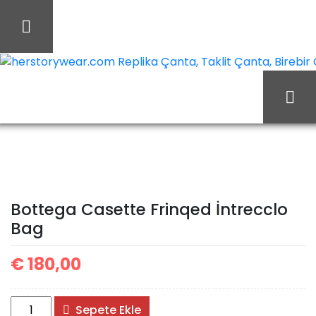
İçeriği
Geç
herstorywear.com Replika Çanta, Taklit Çanta, Birebir Ça
Bottega
Ana Sayfa
Bottega
Casette Frinqed İntrecclo
Bottega Casette Frinqed İntrecclo
Bag
Bag
€
180,00
Bottega
Sepete Ekle