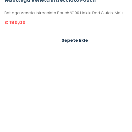
#Bottega Veneta İntrecciato Pouch
Bottega Veneta İntrecciato Pouch %100 Hakiki Deri Clutch. Malzemesi el örgüsü, hakiki kuzu derisidir. Ölçüsü 20×15 cm dir. Kutulu, toz torbalı, sertifikalıdır.
€
190,00
Sepete Ekle