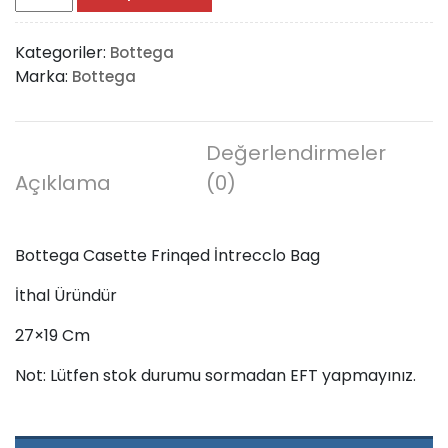
Casette
Frinqed
Kategoriler:
Bottega
İntrecclo
Marka:
Bottega
Bag
adet
Değerlendirmeler
Açıklama
(0)
Bottega Casette Frinqed İntrecclo Bag
İthal Üründür
27×19 Cm
Not: Lütfen stok durumu sormadan EFT yapmayınız.