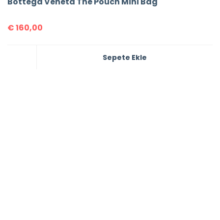
Bottega Veneta The Pouch Mini Bag
€
160,00
Sepete Ekle