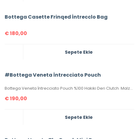
Bottega Casette Frinqed İntrecclo Bag
€
180,00
Sepete Ekle
#Bottega Veneta İntrecciato Pouch
Bottega Veneta İntrecciato Pouch %100 Hakiki Deri Clutch. Malzemesi el örgüsü, hakiki kuzu derisidir. Ölçüsü 20×15 cm dir. Kutulu, toz torbalı, sertifikalıdır.
€
190,00
Sepete Ekle