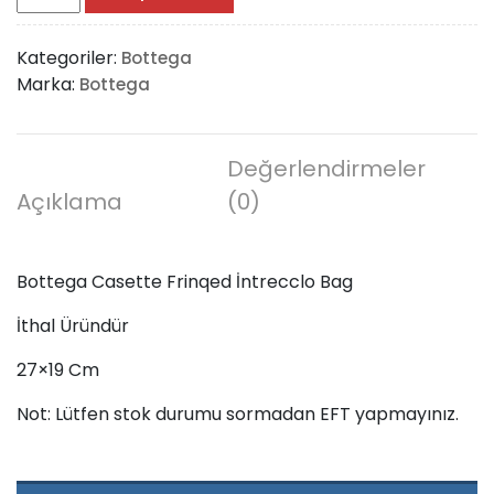
Casette
Frinqed
Kategoriler:
Bottega
İntrecclo
Marka:
Bottega
Bag
adet
Değerlendirmeler
Açıklama
(0)
Bottega Casette Frinqed İntrecclo Bag
İthal Üründür
27×19 Cm
Not: Lütfen stok durumu sormadan EFT yapmayınız.