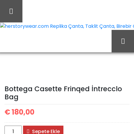
İçeriği
Geç
herstorywear.com Replika Çanta, Taklit Çanta, Birebir Ça
Bottega
Ana Sayfa
Bottega
Casette Frinqed İntrecclo
Bottega Casette Frinqed İntrecclo
Bag
Bag
€
180,00
Bottega
Sepete Ekle