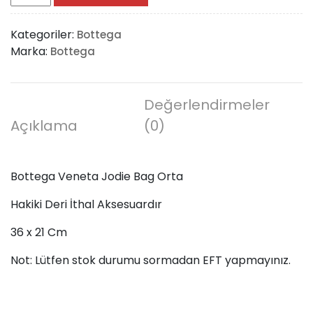
Veneta
Jodie
Kategoriler:
Bottega
Bag
Marka:
Bottega
Orta
adet
Değerlendirmeler
Açıklama
(0)
Bottega Veneta Jodie Bag Orta
Hakiki Deri İthal Aksesuardır
36 x 21 Cm
Not: Lütfen stok durumu sormadan EFT yapmayınız.