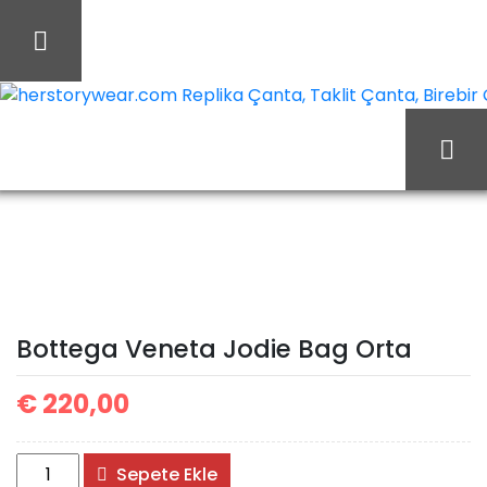
İçeriği
Geç
herstorywear.com Replika Çanta, Taklit Çanta, Birebir Ça
Bottega
Ana Sayfa
Bottega
Veneta Jodie Bag Orta
Bottega Veneta Jodie Bag Orta
€
220,00
Bottega
Sepete Ekle