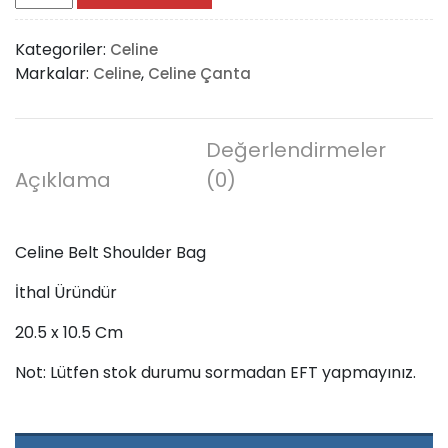
Belt
Shoulder
Kategoriler:
Celine
Bag
Markalar:
,
Celine
Celine Çanta
adet
Değerlendirmeler
Açıklama
(0)
Celine Belt Shoulder Bag
İthal Üründür
20.5 x 10.5 Cm
Not: Lütfen stok durumu sormadan EFT yapmayınız.