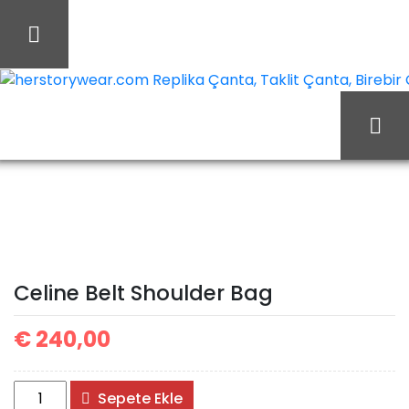
İçeriği
Geç
herstorywear.com Replika Çanta, Taklit Çanta, Birebir Ça
Celine Belt
Ana Sayfa
Celine
Shoulder Bag
Celine Belt Shoulder Bag
€
240,00
Celine
Sepete Ekle