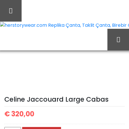
İçeriği
Geç
herstorywear.com Replika Çanta, Taklit Çanta, Birebir Ça
Celine
Ana Sayfa
Celine
Jaccouard Large Cabas
Celine Jaccouard Large Cabas
€
320,00