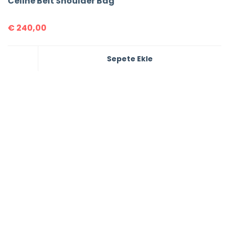
Celine Belt Shoulder Bag
€
240,00
Sepete Ekle