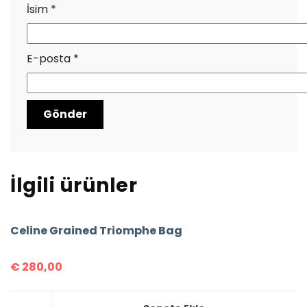
İsim
*
E-posta
*
İlgili ürünler
Celine Grained Triomphe Bag
€
280,00