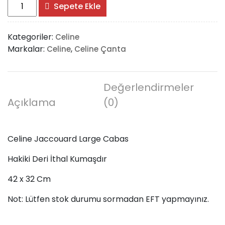
Celine
Sepete Ekle
Jaccouard
Large
Kategoriler:
Celine
Cabas
Markalar:
,
Celine
Celine Çanta
adet
Değerlendirmeler
Açıklama
(0)
Celine Jaccouard Large Cabas
Hakiki Deri İthal Kumaşdır
42 x 32 Cm
Not: Lütfen stok durumu sormadan EFT yapmayınız.