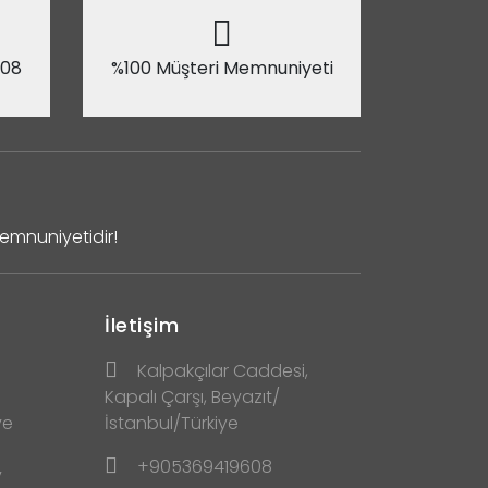
 08
%100 Müşteri Memnuniyeti
Memnuniyetidir!
İletişim
Kalpakçılar Caddesi,
Kapalı Çarşı, Beyazıt/
ve
İstanbul/Türkiye
+905369419608
y