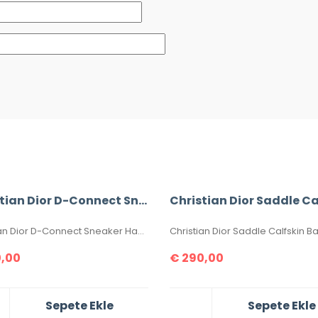
Christian Dior D-Connect Sneaker
Christian Dior D-Connect Sneaker Hakiki Deri İthal Ayakkabılar. Orijinaliyle birebir aynıdır. 36-37-38-39-40 numaralar mevcuttur. Standart kalıptır. Kutulu, toz torbalı, sertifikalıdır.
,00
€
290,00
Sepete Ekle
Sepete Ekle