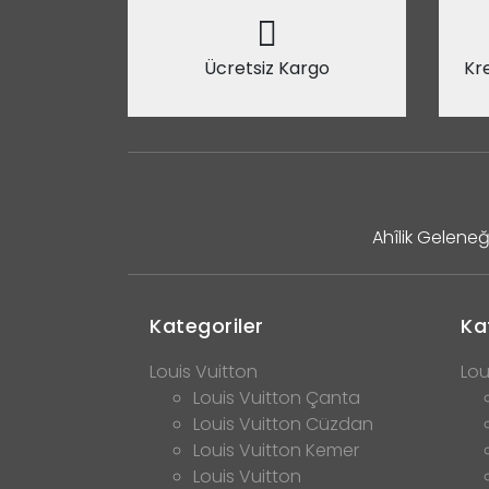
Ücretsiz Kargo
Kre
Ahîlik Geleneğ
Kategoriler
Ka
Louis Vuitton
Lou
Louis Vuitton Çanta
Louis Vuitton Cüzdan
Louis Vuitton Kemer
Louis Vuitton