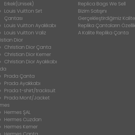
Erkek(Unisek)
Replica Bags We Sell
Louis Vuitton Sırt
Bizim Satışını
Çantası
Gerçekleştirdiğimiz Kalitel
Louis Vuitton Ayakkabı
Replika Çantaların Özellik
Louis Vuitton Valiz
A Kalite Replika Çanta
istian Dior
Christian Dior Çanta
Christian Dior Kemer
Christian Dior Ayakkabı
ada
Prada Çanta
Prada Ayakkabı
Prada t-shirt/tracksuit
Prada Mont/Jacket
rmes
Hermes ŞAL
Hermes Cüzdan
Hermes Kemer
Hermes Çanta