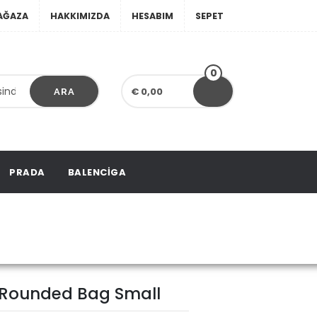
AĞAZA
HAKKIMIZDA
HESABIM
SEPET
0
€ 0,00
ARA
PRADA
BALENCIGA
 Rounded Bag Small
y Rounded Bag Small