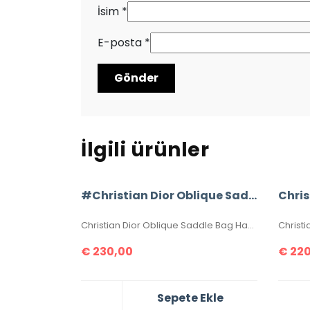
İsim
*
E-posta
*
İlgili ürünler
#Christian Dior Oblique Saddle Bag
Christian Dior Oblique Saddle Bag Hakiki Deri. Aksesuarları eskitme, altın rengi, birinci sınıfdır, seri numaralıdır. Elde, kolda, omuzda veya çapraz taşımaya uygundur. Ebatı 25x20x6 cm dir. Kutulu, toz torbalı, sertifikalıdır. Uzun askı ile birlikte takımdır.
€
230,00
€
220
Sepete Ekle