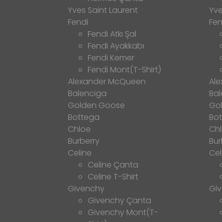
Yves Saint Laurent
Yve
Fendi
Fen
Fendi Atkı Şal
Fendi Ayakkabı
Fendi Kemer
Fendi Mont(T-Shirt)
Alexander McQueen
Al
Balenciga
Bal
Golden Goose
Go
Bottega
Bo
Chloe
Ch
Burberry
Bur
Celine
Cel
Celine Çanta
Celine T-Shirt
Givenchy
Gi
Givenchy Çanta
Givenchy Mont(T-