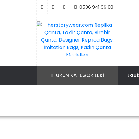
İçeriği
0536 941 96 08
Geç
Replika Çanta, Birebir Çanta, Taklit Çan
herstorywear.com Replika Çanta, Takli
Çanta, Birebir Çanta, Designer Replica B
Replica Bags, İmitation Bags
ÜRÜN KATEGORILERI
LOUI
İmitation Bags, Kadın Çanta Modelleri
Ana Sayfa
Christian Dior
Christian D