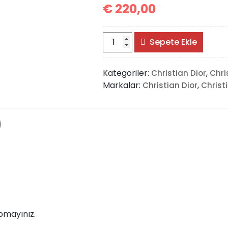
€
220,00
Christian
Sepete Ekle
Dior
Bobby
Kategoriler:
,
Christian Dior
Chri
Rounded
Markalar:
,
Christian Dior
Christ
Bag
Small
adet
)
pmayınız.