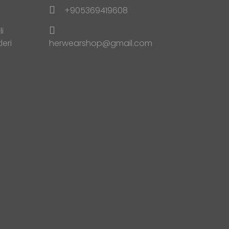
+905369419608
i
leri
herwearshop@gmail.com