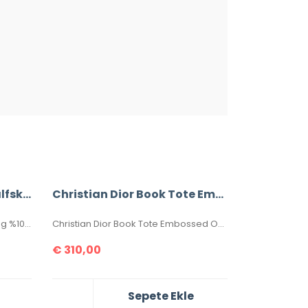
Christian Dior Saddle Calfskin Bag
Christian Dior Book Tote Embossed Oblique Bag
Christian Dior Saddle Calfskin Bag %100 Hakiki Deri. Elde, kolda veya omuzda taşımaya uygundur. Yüksek kalite işçilikli, tamamen birebir üründür.Seri numaralıdır.Ebatı 25x20x6 cm dir. Kutulu, toz torbalı, sertifikalıdır.
Christian Dior Book Tote Embossed Oblique Bag %100 Hakiki Deri. En üst kalite, birebir üründür.Ebatı 41×32 cm dir.Toz torbalı ve sertifikalıdır.
€
310,00
Sepete Ekle