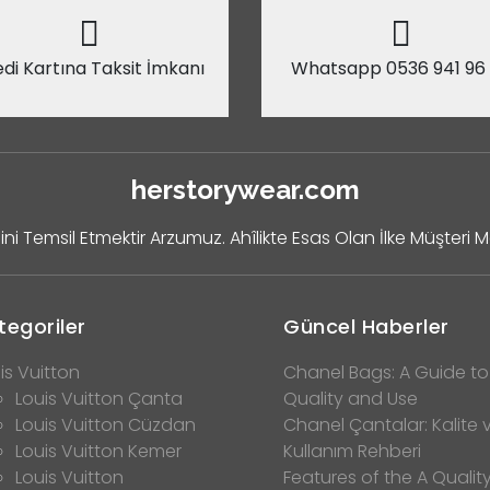
di Kartına Taksit İmkanı
Whatsapp 0536 941 96
herstorywear.com
ini Temsil Etmektir Arzumuz. Ahîlikte Esas Olan İlke Müşteri 
tegoriler
Güncel Haberler
is Vuitton
Chanel Bags: A Guide to
Louis Vuitton Çanta
Quality and Use
Louis Vuitton Cüzdan
Chanel Çantalar: Kalite 
Louis Vuitton Kemer
Kullanım Rehberi
Louis Vuitton
Features of the A Qualit