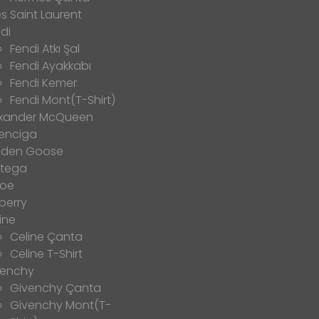
s Saint Laurent
di
Fendi Atkı Şal
Fendi Ayakkabı
Fendi Kemer
Fendi Mont(T-Shirt)
exander McQueen
enciga
lden Goose
ttega
loe
berry
ine
Celine Çanta
Celine T-Shirt
venchy
Givenchy Çanta
Givenchy Mont(T-