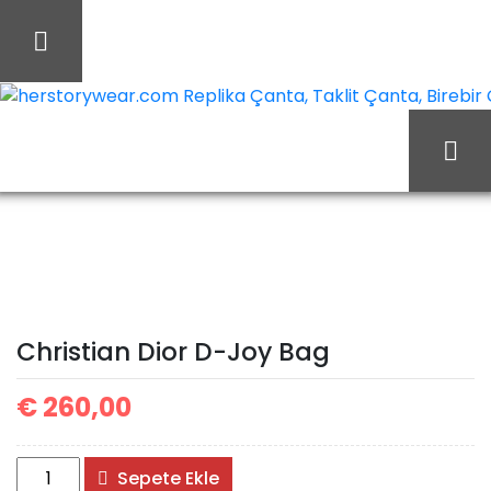
İçeriği
Geç
herstorywear.com Replika Çanta, Taklit Çanta, Birebir Ça
Ana Sayfa
Christian Dior
Christian Dior Çanta
Christian Dior D-Joy Bag
Christian Dior D-Joy Bag
€
260,00
Christian
Sepete Ekle