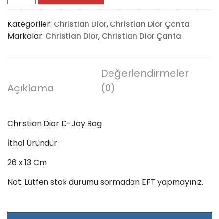
Dior
D-
Kategoriler:
,
Christian Dior
Christian Dior Çanta
Joy
Markalar:
,
Christian Dior
Christian Dior Çanta
Bag
adet
Değerlendirmeler
Açıklama
(0)
Christian Dior D-Joy Bag
İthal Üründür
26 x 13 Cm
Not: Lütfen stok durumu sormadan EFT yapmayınız.