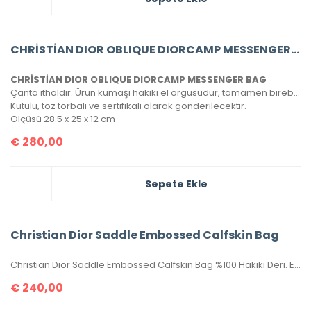
CHRİSTİAN DIOR OBLIQUE DIORCAMP MESSENGER BAG
CHRİSTİAN DIOR OBLIQUE DIORCAMP MESSENGER BAG
Çanta ithaldir. Ürün kumaşı hakiki el örgüsüdür, tamamen birebirdir.
Kutulu, toz torbalı ve sertifikalı olarak gönderilecektir.
Ölçüsü 28.5 x 25 x 12 cm
€
280,00
Sepete Ekle
Christian Dior Saddle Embossed Calfskin Bag
Christian Dior Saddle Embossed Calfskin Bag %100 Hakiki Deri. Elde, kolda veya omuzda taşımaya uygundur. Yüksek kalite, işçilikli, tamamen birebir üründür.Seri numaralıdır.Ebatı 25x20x6 cm dir. Kutulu, toz torbalı, sertifikalıdır.
€
240,00