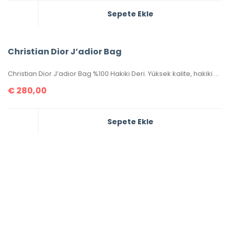
Sepete Ekle
Christian Dior J’adior Bag
Christian Dior J’adior Bag %100 Hakiki Deri. Yüksek kalite, hakiki deri, ithal aksesuarlı, birebir üründür. Ebatı 26×17 cm dir. Kutulu, toz torbalı, sertifikalıdır.
€
280,00
Sepete Ekle