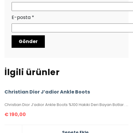
E-posta
*
İlgili ürünler
Christian Dior J’adior Ankle Boots
Christian Dior J’adior Ankle Boots %100 Hakiki Deri Bayan Botlar. 36-37-38-39-40 ölçüler mevcuttur. Kutulu, sertifikalıdır.
€
190,00
Sepete Ekle