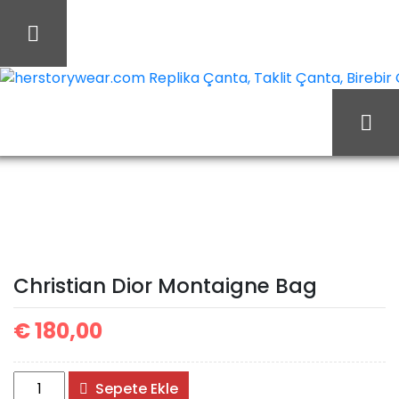
İçeriği
Geç
herstorywear.com Replika Çanta, Taklit Çanta, Birebir Ça
Ana Sayfa
Christian Dior
Christian Dior Çanta
Christian Dior Montaigne
Bag
Christian Dior Montaigne Bag
€
180,00
Christian
Sepete Ekle