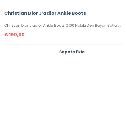
Christian Dior J’adior Ankle Boots
Christian Dior J’adior Ankle Boots %100 Hakiki Deri Bayan Botlar. 36-37-38-39-40 ölçüler mevcuttur. Kutulu, sertifikalıdır.
€
190,00
Sepete Ekle