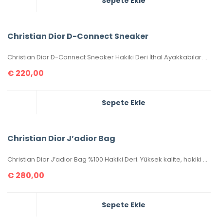
Sepete Ekle
Christian Dior D-Connect Sneaker
Christian Dior D-Connect Sneaker Hakiki Deri İthal Ayakkabılar. Orijinaliyle birebir aynıdır. 36-37-38-39-40 numaralar mevcuttur. Standart kalıptır. Kutulu, toz torbalı, sertifikalıdır.
€
220,00
Sepete Ekle
Christian Dior J’adior Bag
Christian Dior J’adior Bag %100 Hakiki Deri. Yüksek kalite, hakiki deri, ithal aksesuarlı, birebir üründür. Ebatı 26×17 cm dir. Kutulu, toz torbalı, sertifikalıdır.
€
280,00
Sepete Ekle