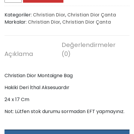
Dior
Montaigne
Kategoriler:
,
Christian Dior
Christian Dior Çanta
Bag
Markalar:
,
Christian Dior
Christian Dior Çanta
adet
Değerlendirmeler
Açıklama
(0)
Christian Dior Montaigne Bag
Hakiki Deri İthal Aksesuardır
24 x 17 Cm
Not: Lütfen stok durumu sormadan EFT yapmayınız.