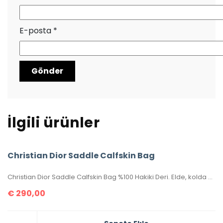
E-posta
*
İlgili ürünler
Christian Dior Saddle Calfskin Bag
Christian Dior Saddle Calfskin Bag %100 Hakiki Deri. Elde, kolda veya omuzda taşımaya uygundur. Yüksek kalite işçilikli, tamamen birebir üründür.Seri numaralıdır.Ebatı 25x20x6 cm dir. Kutulu, toz torbalı, sertifikalıdır.
€
290,00