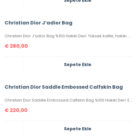
Sepete Ekle
Christian Dior J’adior Bag
Christian Dior J’adior Bag %100 Hakiki Deri. Yüksek kalite, hakiki deri, ithal aksesuarlı, birebir üründür. Ebatı 26×17 cm dir. Kutulu, toz torbalı, sertifikalıdır.
€
280,00
Sepete Ekle
Christian Dior Saddle Embossed Calfskin Bag
Christian Dior Saddle Embossed Calfskin Bag %100 Hakiki Deri. Elde, kolda veya omuzda taşımaya uygundur. Yüksek kalite, işçilikli, tamamen birebir üründür. Seri numaralıdır. Ebatı 25x20x6 cm dir. Kutulu, toz torbalı, sertifikalıdır.
€
220,00
Sepete Ekle