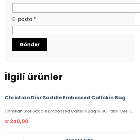
E-posta
*
İlgili ürünler
Christian Dior Saddle Embossed Calfskin Bag
Christian Dior Saddle Embossed Calfskin Bag %100 Hakiki Deri. Elde, kolda veya omuzda taşımaya uygundur. Yüksek kalite, işçilikli, tamamen birebir üründür.Seri numaralıdır.Ebatı 25x20x6 cm dir. Kutulu, toz torbalı, sertifikalıdır.
€
240,00