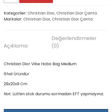
Dior
Vibe
Kategoriler:
,
Christian Dior
Christian Dior Çanta
Hobo
Markalar:
,
Christian Dior
Christian Dior Çanta
Bag
Medium
adet
Değerlendirmeler
Açıklama
(0)
Christian Dior Vibe Hobo Bag Medium
İthal Üründür
29x20x9 Cm
Not: Lütfen stok durumu sormadan EFT yapmayınız.