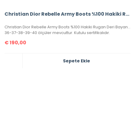
Christian Dior Rebelle Army Boots %100 Hakiki Rugan Deri Bayan Botlar
Christian Dior Rebelle Army Boots %100 Hakiki Rugan Deri Bayan Botlar. Tabanı ve Topuk yüksekliği 3 cm dir.
36-37-38-39-40 ölçüler mevcuttur. Kutulu sertifikalıdır.
€
190,00
Sepete Ekle