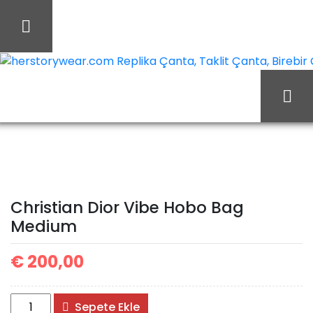
İçeriği
Geç
herstorywear.com Replika Çanta, Taklit Çanta, Birebir Ça
Ana Sayfa
Christian Dior
Christian Dior Çanta
Christian Dior Vibe Hobo
Christian Dior Vibe Hobo Bag
Bag Medium
Medium
€
200,00
Christian
Sepete Ekle