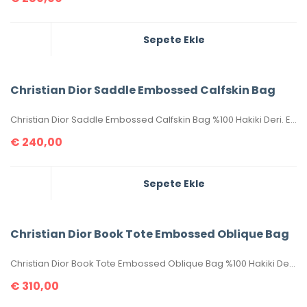
Sepete Ekle
Christian Dior Saddle Embossed Calfskin Bag
Christian Dior Saddle Embossed Calfskin Bag %100 Hakiki Deri. Elde, kolda veya omuzda taşımaya uygundur. Yüksek kalite, işçilikli, tamamen birebir üründür.Seri numaralıdır.Ebatı 25x20x6 cm dir. Kutulu, toz torbalı, sertifikalıdır.
€
240,00
Sepete Ekle
Christian Dior Book Tote Embossed Oblique Bag
Christian Dior Book Tote Embossed Oblique Bag %100 Hakiki Deri. En üst kalite, birebir üründür.Ebatı 41×32 cm dir.Toz torbalı ve sertifikalıdır.
€
310,00