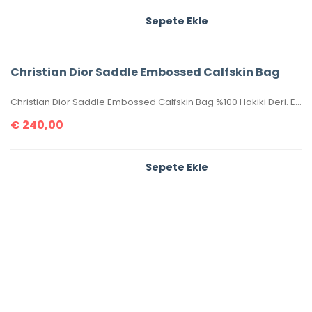
Sepete Ekle
Christian Dior Saddle Embossed Calfskin Bag
Christian Dior Saddle Embossed Calfskin Bag %100 Hakiki Deri. Elde, kolda veya omuzda taşımaya uygundur. Yüksek kalite, işçilikli, tamamen birebir üründür.Seri numaralıdır.Ebatı 25x20x6 cm dir. Kutulu, toz torbalı, sertifikalıdır.
€
240,00
Sepete Ekle