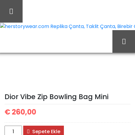
İçeriği
Geç
herstorywear.com Replika Çanta, Taklit Çanta, Birebir Ça
Ana Sayfa
Christian Dior
Christian Dior Çanta
Dior Vibe Zip Bowling Bag
Mini
Dior Vibe Zip Bowling Bag Mini
€
260,00
Dior
Sepete Ekle