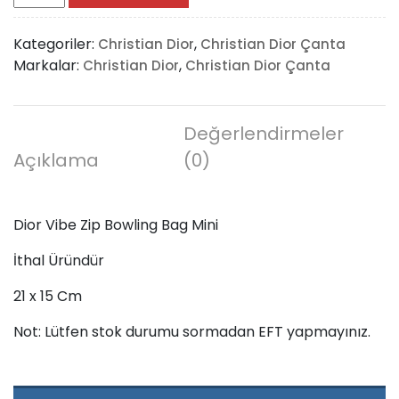
Vibe
Zip
Kategoriler:
,
Christian Dior
Christian Dior Çanta
Bowling
Markalar:
,
Christian Dior
Christian Dior Çanta
Bag
Mini
adet
Değerlendirmeler
Açıklama
(0)
Dior Vibe Zip Bowling Bag Mini
İthal Üründür
21 x 15 Cm
Not: Lütfen stok durumu sormadan EFT yapmayınız.