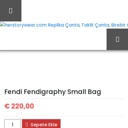
İçeriği
Geç
herstorywear.com Replika Çanta, Taklit Çanta, Birebir Ça
Fendi
Ana Sayfa
Fendi
Fendigraphy Small Bag
Fendi Fendigraphy Small Bag
€
220,00
Fendi
Sepete Ekle