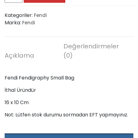
Fendigraphy
Small
Kategoriler:
Fendi
Bag
Marka:
Fendi
adet
Değerlendirmeler
Açıklama
(0)
Fendi Fendigraphy Small Bag
İthal Üründür
16 x 10 Cm
Not: Lütfen stok durumu sormadan EFT yapmayınız.