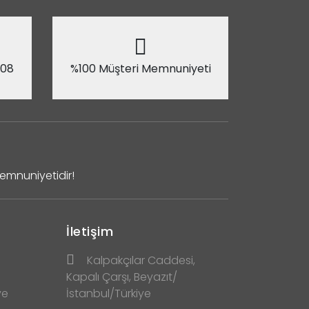
 08
%100 Müşteri Memnuniyeti
Memnuniyetidir!
İletişim
Kalpakçılar Caddesi,
Kapalı Çarşı, Beyazıt/
ve
İstanbul/Türkiye