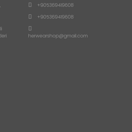
+905369419608
y
+905369419608
i
leri
herwearshop@gmail.com