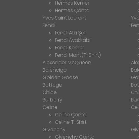
Hermes Kemer
Hermes Çanta
Yves Saint Laurent
Yve
Fendi
Fen
Fendi Atkı Şal
Fendi Ayakkabı
Fendi Kemer
Fendi Mont(T-Shirt)
Alexander McQueen
Al
Balenciga
Bal
Golden Goose
Go
Bottega
Bo
Chloe
Ch
Burberry
Bur
Celine
Cel
Celine Çanta
Celine T-Shirt
Givenchy
Gi
Givenchy Çanta