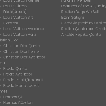
Louis Vuitton Kemer
Kullanım Rehberi
Louis Vuitton
Features of the A Qualit
Erkek(Unisek)
Replica Bags We Sell
Louis Vuitton Sırt
Bizim Satışını
Çantası
Gerçekleştirdiğimiz Kalitel
Louis Vuitton Ayakkabı
Replika Çantaların Özellik
Louis Vuitton Valiz
A Kalite Replika Çanta
istian Dior
Christian Dior Çanta
Christian Dior Kemer
Christian Dior Ayakkabı
ada
Prada Çanta
Prada Ayakkabı
Prada t-shirt/tracksuit
Prada Mont/Jacket
rmes
Hermes ŞAL
Hermes Cüzdan