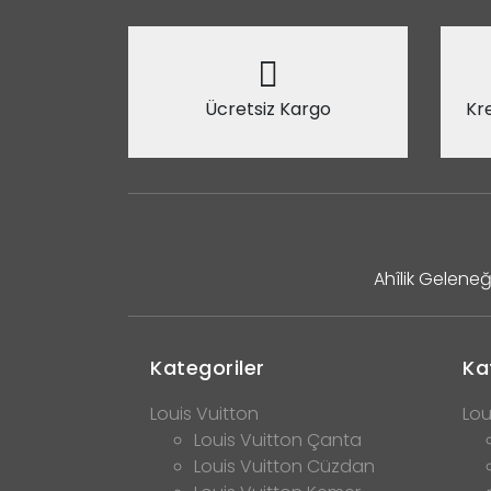
Ücretsiz Kargo
Kre
Ahîlik Geleneğ
Kategoriler
Ka
Louis Vuitton
Lou
Louis Vuitton Çanta
Louis Vuitton Cüzdan