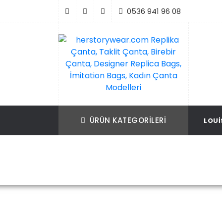
İçeriği
0536 941 96 08
Geç
Replika Çanta, Birebir Çanta, Taklit Çan
herstorywear.com Replika Çanta, Takli
Çanta, Birebir Çanta, Designer Replica B
Replica Bags, İmitation Bags
ÜRÜN KATEGORILERI
LOUI
İmitation Bags, Kadın Çanta Modelleri