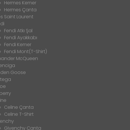
Hermes Kemer
Hermes Çanta
s Saint Laurent
di
Fendi Atkı Şal
Fendi Ayakkabı
Fendi Kemer
Fendi Mont(T-Shirt)
exander McQueen
enciga
lden Goose
ttega
loe
berry
ine
Celine Çanta
Celine T-Shirt
venchy
Givenchy Çanta