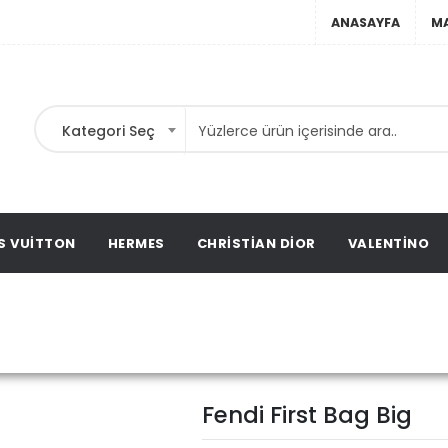
ANASAYFA
M
Kategori Seç
ta,
t
ags,
S VUITTON
HERMES
CHRISTIAN DIOR
VALENTINO
Fendi First Bag Bi
Ana Sayfa
Fendi
Fendi First Bag Big