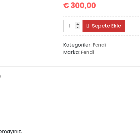
€
300,00
Fendi
Sepete Ekle
First
Bag
Kategoriler:
Fendi
Big
Marka:
Fendi
adet
)
pmayınız.