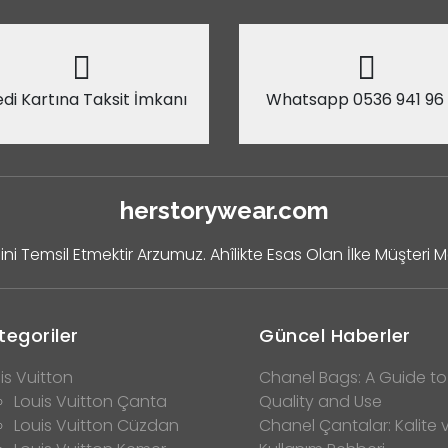
di Kartına Taksit İmkanı
Whatsapp 0536 941 96
herstorywear.com
ini Temsil Etmektir Arzumuz. Ahîlikte Esas Olan İlke Müşteri 
tegoriler
Güncel Haberler
is Vuitton
Chanel Bags: A Guide to
Louis Vuitton Çanta
Quality and Use
Louis Vuitton Cüzdan
Chanel Çantalar: Kalite 