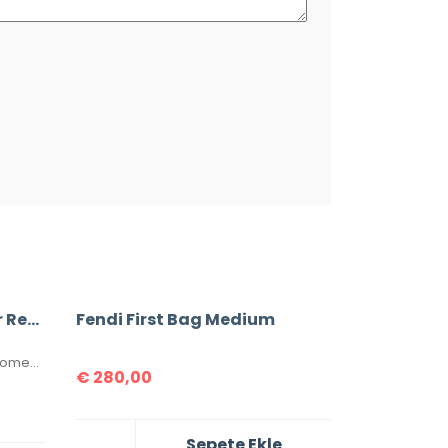
Fendi FF Logo Print Puffer Reversible Jacket
Fendi First Bag Medium
Fendi Fur-Trimmed Long Coat Women Jacket
€
280,00
Sepete Ekle