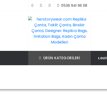
İçeriği
0536 941 96 08
Geç
Replika Çanta, Birebir Çanta, Taklit Çan
herstorywear.com Replika Çanta, Takli
Çanta, Birebir Çanta, Designer Replica B
Replica Bags, İmitation Bags
ÜRÜN KATEGORILERI
LOUI
İmitation Bags, Kadın Çanta Modelleri
Ana S