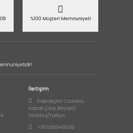
 08
%100 Müşteri Memnuniyeti
Memnuniyetidir!
İletişim
Kalpakçılar Caddesi,
Kapalı Çarşı, Beyazıt/
ve
İstanbul/Türkiye
+905369419608
y