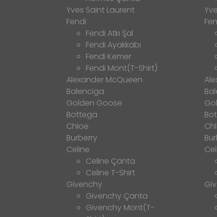
Yves Saint Laurent
Yve
Fendi
Fen
Fendi Atkı Şal
Fendi Ayakkabı
Fendi Kemer
Fendi Mont(T-Shirt)
Alexander McQueen
Al
Balenciga
Bal
Golden Goose
Go
Bottega
Bo
Chloe
Ch
Burberry
Bur
Celine
Cel
Celine Çanta
Celine T-Shirt
Givenchy
Gi
Givenchy Çanta
Givenchy Mont(T-