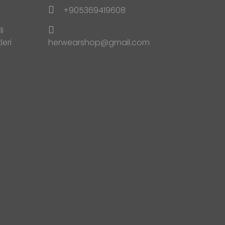
+905369419608
i
leri
herwearshop@gmail.com