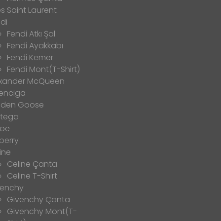
s Saint Laurent
di
Fendi Atkı Şal
Fendi Ayakkabı
Fendi Kemer
Fendi Mont(T-Shirt)
exander McQueen
enciga
lden Goose
ttega
loe
berry
ine
Celine Çanta
Celine T-Shirt
venchy
Givenchy Çanta
Givenchy Mont(T-