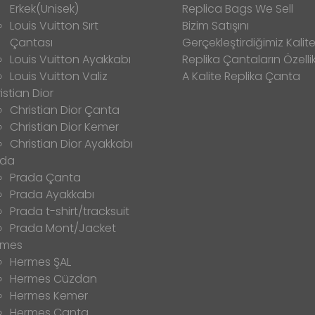
Erkek(Unisek)
Replica Bags We Sell
Louis Vuitton Sırt
Bizim Satışını
Çantası
Gerçekleştirdiğimiz Kalitel
Louis Vuitton Ayakkabı
Replika Çantaların Özellik
Louis Vuitton Valiz
A Kalite Replika Çanta
istian Dior
Christian Dior Çanta
Christian Dior Kemer
Christian Dior Ayakkabı
ada
Prada Çanta
Prada Ayakkabı
Prada t-shirt/tracksuit
Prada Mont/Jacket
rmes
Hermes ŞAL
Hermes Cüzdan
Hermes Kemer
Hermes Çanta