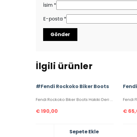
İsim
*
E-posta
*
İlgili ürünler
#Fendi Rockoko Biker Boots
Fendi
Fendi Rockoko Biker Boots Hakiki Deri Bayan Çizmeler. Boyun kısmı yünlü kakar dokuma kumaştır. Yüksek kalite, birebir üründür. 36-37-38-39-40 ölçüler mevcuttur. Topuk yüksekliği 3 cm’dir. Kutulu, toz torbalı, sertifikalıdır.
Fendi F
€
190,00
€
65,
Sepete Ekle