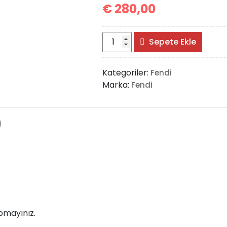
€
280,00
Fendi
Sepete Ekle
First
Bag
Kategoriler:
Fendi
Medium
Marka:
Fendi
adet
)
pmayınız.