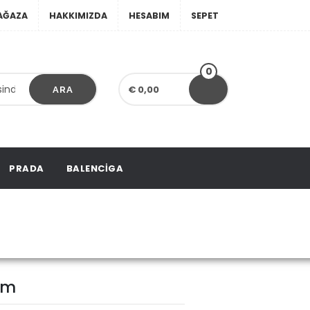
AĞAZA
HAKKIMIZDA
HESABIM
SEPET
0
€ 0,00
ARA
PRADA
BALENCIGA
ium
um