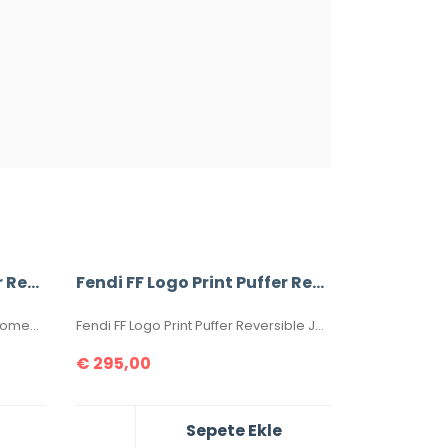
Fendi FF Logo Print Puffer Reversible Jacket
Fendi FF Logo Print Puffer Reversible Jacket
Fendi Fur-Trimmed Long Coat Women Jacket
Fendi FF Logo Print Puffer Reversible Jacket
€
295,00
Sepete Ekle