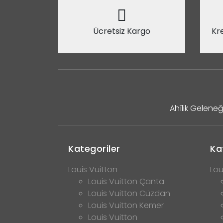
Ücretsiz Kargo
Kre
Ahîlik Geleneğ
Kategoriler
Ka
Louis Vuitton
Lou
Louis Vuitton Çanta
Louis Vuitton Cüzdan
Louis Vuitton Kemer
Louis Vuitton