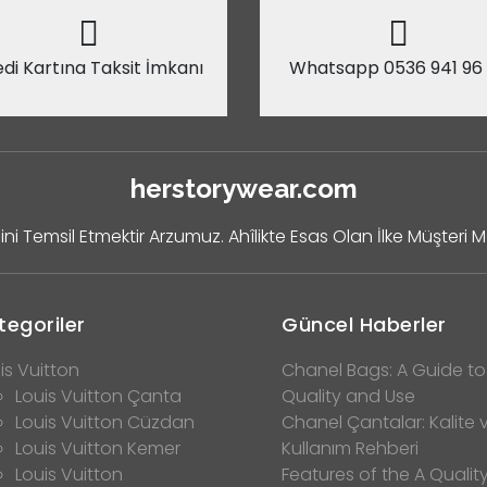
di Kartına Taksit İmkanı
Whatsapp 0536 941 96
herstorywear.com
ini Temsil Etmektir Arzumuz. Ahîlikte Esas Olan İlke Müşteri 
tegoriler
Güncel Haberler
is Vuitton
Chanel Bags: A Guide to
Louis Vuitton Çanta
Quality and Use
Louis Vuitton Cüzdan
Chanel Çantalar: Kalite 
Louis Vuitton Kemer
Kullanım Rehberi
Louis Vuitton
Features of the A Qualit