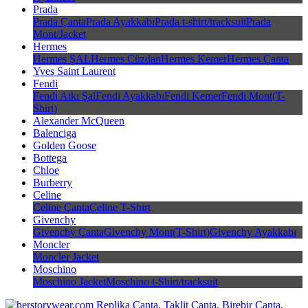
Prada
Prada Çanta
Prada Ayakkabı
Prada t-shirt/tracksuit
Prada
Mont/Jacket
Hermes
Hermes ŞAL
Hermes Cüzdan
Hermes Kemer
Hermes Çanta
Yves Saint Laurent
Fendi
Fendi Atkı Şal
Fendi Ayakkabı
Fendi Kemer
Fendi Mont(T-
Shirt)
Alexander McQueen
Balenciga
Golden Goose
Bottega
Chloe
Burberry
Celine
Celine Çanta
Celine T-Shirt
Givenchy
Givenchy Çanta
Givenchy Mont(T-Shirt)
Givenchy Ayakkabı
Moncler
Moncler Jacket
Moschino
Moschino Jacket
Moschino t-Shirt/tracksuit