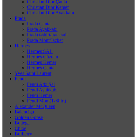
Christian Dior Çanta
Christian Dior Kemer
Christian Dior Ayakkabı
Prada
Prada Çanta
Prada Ayakkabı
Prada t-shirt/tracksuit
Prada Mont/Jacket
Hermes
Hermes ŞAL
Hermes Cüzdan
Hermes Kemer
Hermes Çanta
Yves Saint Laurent
Fendi
Fendi Atkı Şal
Fendi Ayakkabı
Fendi Kemer
Fendi Mont(T-Shirt)
Alexander McQueen
Balenciga
Golden Goose
Bottega
Chloe
Burberry