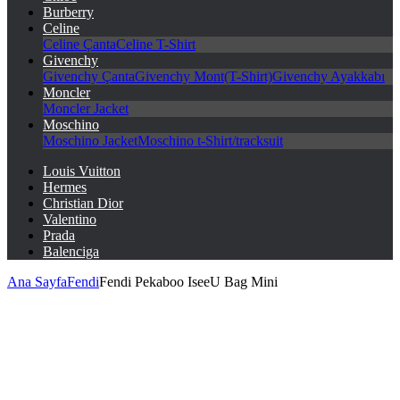
Burberry
Celine
Celine Çanta
Celine T-Shirt
Givenchy
Givenchy Çanta
Givenchy Mont(T-Shirt)
Givenchy Ayakkabı
Moncler
Moncler Jacket
Moschino
Moschino Jacket
Moschino t-Shirt/tracksuit
Louis Vuitton
Hermes
Christian Dior
Valentino
Prada
Balenciga
Ana Sayfa
Fendi
Fendi Pekaboo IseeU Bag Mini