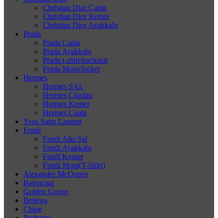
Christian Dior Çanta
Christian Dior Kemer
Christian Dior Ayakkabı
Prada
Prada Çanta
Prada Ayakkabı
Prada t-shirt/tracksuit
Prada Mont/Jacket
Hermes
Hermes ŞAL
Hermes Cüzdan
Hermes Kemer
Hermes Çanta
Yves Saint Laurent
Fendi
Fendi Atkı Şal
Fendi Ayakkabı
Fendi Kemer
Fendi Mont(T-Shirt)
Alexander McQueen
Balenciga
Golden Goose
Bottega
Chloe
Burberry