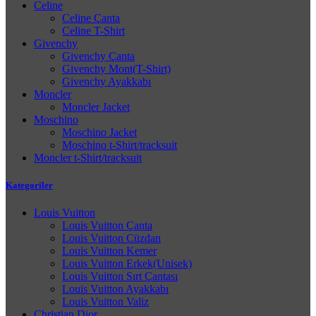
Celine
Celine Çanta
Celine T-Shirt
Givenchy
Givenchy Çanta
Givenchy Mont(T-Shirt)
Givenchy Ayakkabı
Moncler
Moncler Jacket
Moschino
Moschino Jacket
Moschino t-Shirt/tracksuit
Moncler t-Shirt/tracksuit
Kategoriler
Louis Vuitton
Louis Vuitton Çanta
Louis Vuitton Cüzdan
Louis Vuitton Kemer
Louis Vuitton Erkek(Unisek)
Louis Vuitton Sırt Çantası
Louis Vuitton Ayakkabı
Louis Vuitton Valiz
Christian Dior