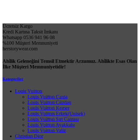
Ücretsiz Kargo
Kredi Kartına Taksit İmkanı
Whatsapp 0536 941 96 08
%100 Müşteri Memnuniyeti
herstorywear.com
Ahîlik Geleneğini Temsil Etmektir Arzumuz. Ahîlikte Esas Olan
İlke Müşteri Memnuniyetidir!
Kategoriler
Louis Vuitton
Louis Vuitton Çanta
Louis Vuitton Cüzdan
Louis Vuitton Kemer
Louis Vuitton Erkek(Unisek)
Louis Vuitton Sırt Çantası
Louis Vuitton Ayakkabı
Louis Vuitton Valiz
Christian Dior