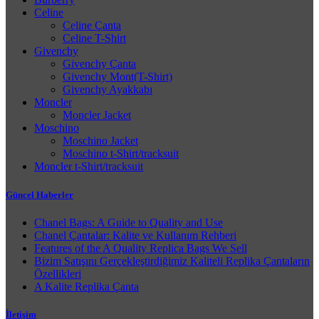
Celine
Celine Çanta
Celine T-Shirt
Givenchy
Givenchy Çanta
Givenchy Mont(T-Shirt)
Givenchy Ayakkabı
Moncler
Moncler Jacket
Moschino
Moschino Jacket
Moschino t-Shirt/tracksuit
Moncler t-Shirt/tracksuit
Güncel Haberler
Chanel Bags: A Guide to Quality and Use
Chanel Çantalar: Kalite ve Kullanım Rehberi
Features of the A Quality Replica Bags We Sell
Bizim Satışını Gerçekleştirdiğimiz Kaliteli Replika Çantaların
Özellikleri
A Kalite Replika Çanta
İletişim