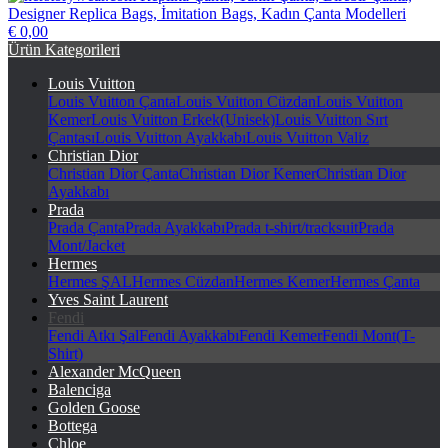
€ 0,00
herstorywear.com Replika Çanta, Taklit Çanta, Birebir Çanta,
Ürün Kategorileri
Designer Replica Bags, İmitation Bags, Kadın Çanta Modelleri
Louis Vuitton
Louis Vuitton Çanta
Louis Vuitton Cüzdan
Louis Vuitton
Kemer
Louis Vuitton Erkek(Unisek)
Louis Vuitton Sırt
Çantası
Louis Vuitton Ayakkabı
Louis Vuitton Valiz
Christian Dior
Christian Dior Çanta
Christian Dior Kemer
Christian Dior
Ayakkabı
Prada
Prada Çanta
Prada Ayakkabı
Prada t-shirt/tracksuit
Prada
Mont/Jacket
Hermes
Hermes ŞAL
Hermes Cüzdan
Hermes Kemer
Hermes Çanta
Yves Saint Laurent
Fendi
Fendi Atkı Şal
Fendi Ayakkabı
Fendi Kemer
Fendi Mont(T-
Shirt)
Alexander McQueen
Balenciga
Golden Goose
Bottega
Chloe