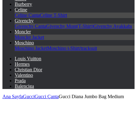
Burberry
Celine
Celine Çanta
Celine T-Shirt
Givenchy
Givenchy Çanta
Givenchy Mont(T-Shirt)
Givenchy Ayakkabı
Moncler
Moncler Jacket
Moschino
Moschino Jacket
Moschino t-Shirt/tracksuit
Louis Vuitton
Hermes
Christian Dior
Valentino
Prada
Balenciga
Ana Sayfa
Gucci
Gucci Çanta
Gucci Diana Jumbo Bag Medium