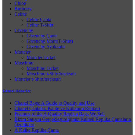
Chloe
Burberry
Celine
Celine Çanta
Celine T-Shirt
Givenchy
Givenchy Çanta
Givenchy Mont(T-Shirt)
Givenchy Ayakkabı
Moncler
Moncler Jacket
Moschino
Moschino Jacket
Moschino t-Shirt/tracksuit
Moncler t-Shirt/tracksuit
Güncel Haberler
Chanel Bags: A Guide to Quality and Use
Chanel Çantalar: Kalite ve Kullanım Rehberi
Features of the A Quality Replica Bags We Sell
Bizim Satışını Gerçekleştirdiğimiz Kaliteli Replika Çantaların
Özellikleri
A Kalite Replika Çanta