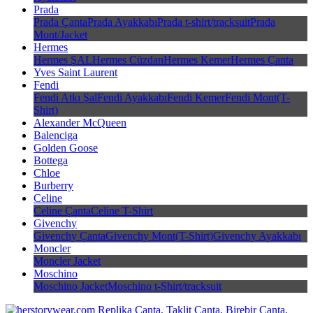
Prada
Prada Çanta
Prada Ayakkabı
Prada t-shirt/tracksuit
Prada
Mont/Jacket
Hermes
Hermes ŞAL
Hermes Cüzdan
Hermes Kemer
Hermes Çanta
Yves Saint Laurent
Fendi
Fendi Atkı Şal
Fendi Ayakkabı
Fendi Kemer
Fendi Mont(T-
Shirt)
Alexander McQueen
Balenciga
Golden Goose
Bottega
Chloe
Burberry
Celine
Celine Çanta
Celine T-Shirt
Givenchy
Givenchy Çanta
Givenchy Mont(T-Shirt)
Givenchy Ayakkabı
Moncler
Moncler Jacket
Moschino
Moschino Jacket
Moschino t-Shirt/tracksuit