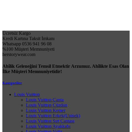
Ücretsiz Kargo
Kredi Kartına Taksit İmkanı
Whatsapp 0536 941 96 08
%100 Müşteri Memnuniyeti
herstorywear.com
Ahîlik Geleneğini Temsil Etmektir Arzumuz. Ahîlikte Esas Olan
İlke Müşteri Memnuniyetidir!
Kategoriler
Louis Vuitton
Louis Vuitton Çanta
Louis Vuitton Cüzdan
Louis Vuitton Kemer
Louis Vuitton Erkek(Unisek)
Louis Vuitton Sırt Çantası
Louis Vuitton Ayakkabı
Louis Vuitton Valiz