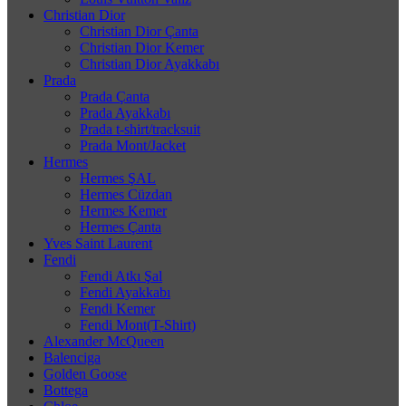
Christian Dior
Christian Dior Çanta
Christian Dior Kemer
Christian Dior Ayakkabı
Prada
Prada Çanta
Prada Ayakkabı
Prada t-shirt/tracksuit
Prada Mont/Jacket
Hermes
Hermes ŞAL
Hermes Cüzdan
Hermes Kemer
Hermes Çanta
Yves Saint Laurent
Fendi
Fendi Atkı Şal
Fendi Ayakkabı
Fendi Kemer
Fendi Mont(T-Shirt)
Alexander McQueen
Balenciga
Golden Goose
Bottega