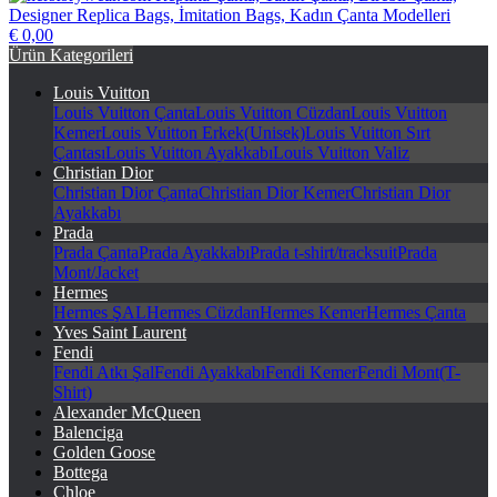
€ 0,00
herstorywear.com Replika Çanta, Taklit Çanta, Birebir Çanta,
Ürün Kategorileri
Designer Replica Bags, İmitation Bags, Kadın Çanta Modelleri
Louis Vuitton
Louis Vuitton Çanta
Louis Vuitton Cüzdan
Louis Vuitton
Kemer
Louis Vuitton Erkek(Unisek)
Louis Vuitton Sırt
Çantası
Louis Vuitton Ayakkabı
Louis Vuitton Valiz
Christian Dior
Christian Dior Çanta
Christian Dior Kemer
Christian Dior
Ayakkabı
Prada
Prada Çanta
Prada Ayakkabı
Prada t-shirt/tracksuit
Prada
Mont/Jacket
Hermes
Hermes ŞAL
Hermes Cüzdan
Hermes Kemer
Hermes Çanta
Yves Saint Laurent
Fendi
Fendi Atkı Şal
Fendi Ayakkabı
Fendi Kemer
Fendi Mont(T-
Shirt)
Alexander McQueen
Balenciga
Golden Goose
Bottega
Chloe