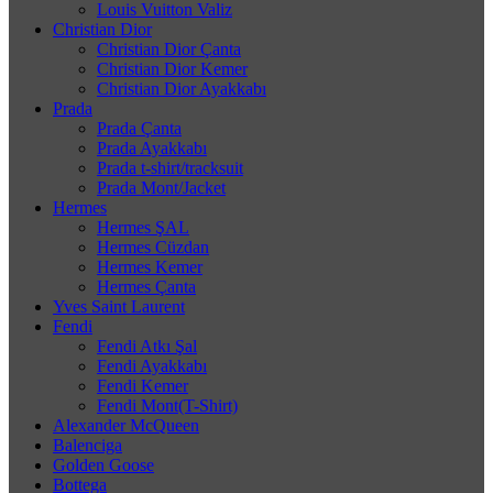
Louis Vuitton Valiz
Christian Dior
Christian Dior Çanta
Christian Dior Kemer
Christian Dior Ayakkabı
Prada
Prada Çanta
Prada Ayakkabı
Prada t-shirt/tracksuit
Prada Mont/Jacket
Hermes
Hermes ŞAL
Hermes Cüzdan
Hermes Kemer
Hermes Çanta
Yves Saint Laurent
Fendi
Fendi Atkı Şal
Fendi Ayakkabı
Fendi Kemer
Fendi Mont(T-Shirt)
Alexander McQueen
Balenciga
Golden Goose
Bottega