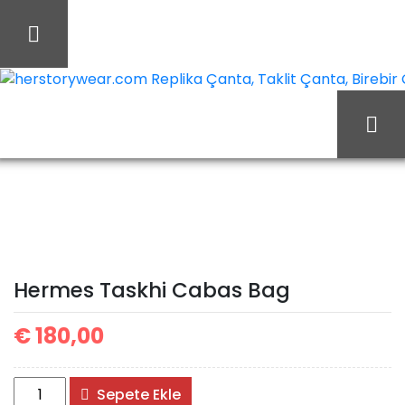
İçeriği
Geç
herstorywear.com Replika Çanta, Taklit Çanta, Birebir Ça
Ana Sayfa
Hermes
Hermes Çanta
Hermes Taskhi Cabas
Bag
Hermes Taskhi Cabas Bag
€
180,00
Hermes
Sepete Ekle