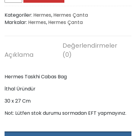
Taskhi
Cabas
Kategoriler:
,
Hermes
Hermes Çanta
Bag
Markalar:
,
Hermes
Hermes Çanta
adet
Değerlendirmeler
Açıklama
(0)
Hermes Taskhi Cabas Bag
İthal Üründür
30 x 27 Cm
Not: Lütfen stok durumu sormadan EFT yapmayınız.