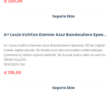
€
220,00
Sepete Ekle
A+ Louis Vuitton Damier Azur Bandouliere Speedy 35’Lik Vejital Deri
A+ Louis Vuitton Damier Azur Bandouliere Speedy 30’luk Vejital Deri
Hakiki vejital deridir. Bu fiyata suni deri emsalleri satılmaktadır.
Çantanın iç astarı orjinal astardır. Bir bozuk para cebi ve seri numarası mevcuttur.
ÜRÜN ÖLÇÜSÜ
35X21X20 CM
€
135,00
Sepete Ekle