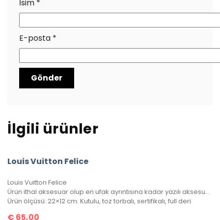
İsim
*
E-posta
*
İlgili ürünler
Louis Vuitton Felice
Louis Vuitton Felice
Ürün ithal aksesuar olup en ufak ayrıntısına kadar yazılı aksesuar takımına sahip. 1 adet bozuk para/kağıt para cüzdanı, 1 adet kartlık portatif içinde mevcuttur.
Ürün ölçüsü: 22×12 cm. Kutulu, toz torbalı, sertifikalı, full deri.
€
65,00