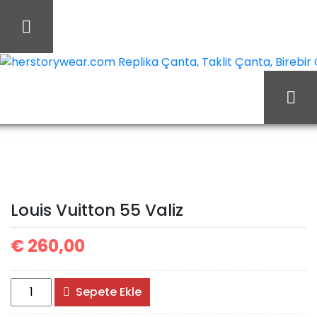
İçeriği
Geç
herstorywear.com Replika Çanta, Taklit Çanta, Birebir Ça
Ana Sayfa
Louis Vuitton
Louis Vuitton Valiz
Louis Vuitton 55 Valiz
Louis Vuitton 55 Valiz
€
260,00
Louis
Sepete Ekle
Vuitton