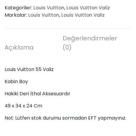
55
Kategoriler:
,
Louis Vuitton
Louis Vuitton Valiz
Valiz
Markalar:
,
Louis Vuitton
Louis Vuitton Valiz
adet
Değerlendirmeler
Açıklama
(0)
Louis Vuitton 55 Valiz
Kabin Boy
Hakiki Deri İthal Aksesuardır
49 x 34 x 24 Cm
Not: Lütfen stok durumu sormadan EFT yapmayınız.