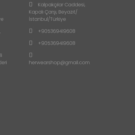
Kalpakçılar Caddesi,
Kapalı Çarşı, Beyazıt/
ve
İstanbul/Türkiye
+905369419608
y
+905369419608
i
leri
herwearshop@gmail.com