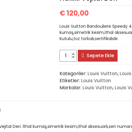
€
120,00
Louis Vuitton Bandouliere Speedy 40 
kumaş,simetrik kesim,ithal aksesuar
Kutulu,toz torbalı,sertifikalıdır.
Louis
Sepete Ekle
Vuitton
Bandouliere
Kategoriler:
,
Louis Vuitton
Louis
Speedy
Etiketler:
Louis Vuitton
40
Markalar:
,
Louis Vuitton
Louis V
cm
Hakiki
Vejital
Deri
)
adet
jital Deri. İthal kumaş,simetrik kesim,ithal aksesuarlı,seri numara