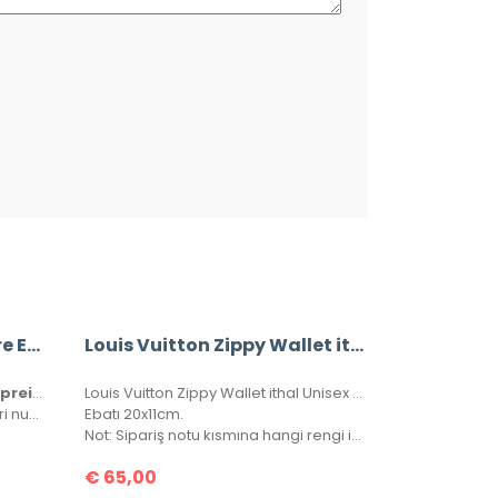
Louis Vuitton Bandouliere Empreinte Speedy 25 Cm
Louis Vuitton Zippy Wallet ithal Unisex Cüzdan
Louis Vuitton Bandouliere Empreinte Speedy 25 Cm
Louis Vuitton Zippy Wallet ithal Unisex Cüzdan, kutulu, toz torbalı, sertifikalı.
Hakiki deri, ithal aksesuarlı ve seri numaralıdır. Orijinalinde kullanılan Monako deri kullanılmıştır. Kutulu, toz torbalı ve sertifikalı olarak gönderilecektir.
Ebatı 20x11cm.
Not: Sipariş notu kısmına hangi rengi istediğinizi lütfen belirtiniz.
€
65,00