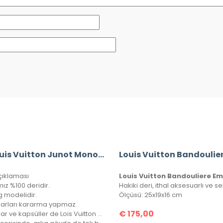
A+ Louis Vuitton Junot Monogram Empreinte Leather
çıklaması
ız %100 deridir.
g modelidir.
Ölçüsü: 25x19x16 cm
arları kararma yapmaz.
€
175,00
Aksesuar ve kapsüller de Lois Vuitton yazısı mevcuttur.