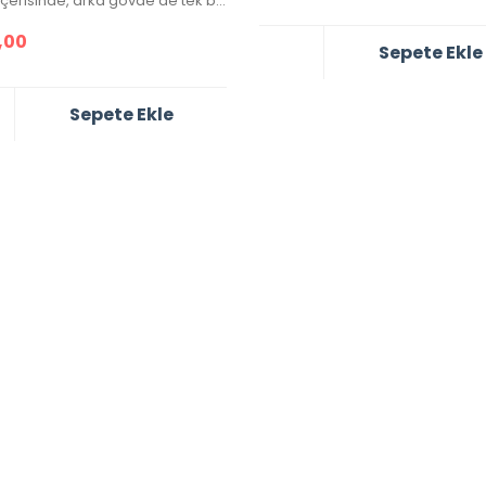
Çanta içerisinde, arka gövde de tek bir göz bulunmaktadır.
,00
Sepete Ekle
Sepete Ekle