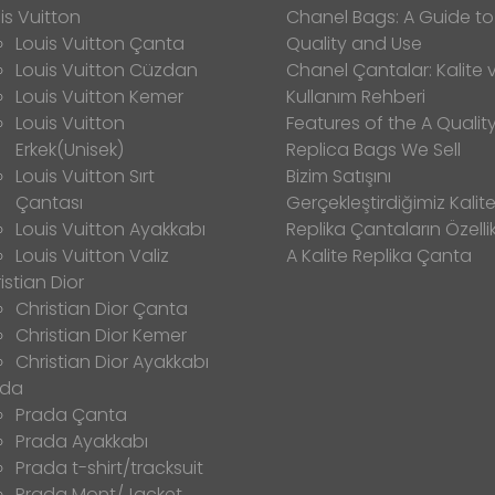
is Vuitton
Chanel Bags: A Guide to
Louis Vuitton Çanta
Quality and Use
Louis Vuitton Cüzdan
Chanel Çantalar: Kalite 
Louis Vuitton Kemer
Kullanım Rehberi
Louis Vuitton
Features of the A Qualit
Erkek(Unisek)
Replica Bags We Sell
Louis Vuitton Sırt
Bizim Satışını
Çantası
Gerçekleştirdiğimiz Kalitel
Louis Vuitton Ayakkabı
Replika Çantaların Özellik
Louis Vuitton Valiz
A Kalite Replika Çanta
istian Dior
Christian Dior Çanta
Christian Dior Kemer
Christian Dior Ayakkabı
ada
Prada Çanta
Prada Ayakkabı
Prada t-shirt/tracksuit
Prada Mont/Jacket