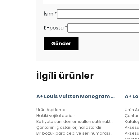
İsim
*
E-posta
*
İlgili ürünler
A+ Louis Vuitton Monogram Bandouliere Speedy 30’Luk Vejital Deri (LV33)
Ürün Açıklaması
Ürün A
Hakiki vejital deridir.
Çantam
Bu fiyata suni deri emsalleri satılmaktadır.
Katalo
Çantanın iç astarı orjinal astardır.
Aksesu
Bir bozuk para cebi ve seri numarası mevcuttur.