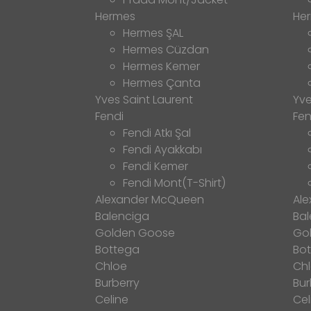
Hermes
He
Hermes ŞAL
Hermes Cüzdan
Hermes Kemer
Hermes Çanta
Yves Saint Laurent
Yve
Fendi
Fen
Fendi Atkı Şal
Fendi Ayakkabı
Fendi Kemer
Fendi Mont(T-Shirt)
Alexander McQueen
Al
Balenciga
Bal
Golden Goose
Go
Bottega
Bo
Chloe
Ch
Burberry
Bur
Celine
Cel