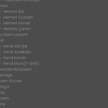
rmes
Hermes ŞAL
Hermes Cüzdan
Hermes Kemer
Hermes Çanta
s Saint Laurent
di
Fendi Atkı Şal
Fendi Ayakkabı
Fendi Kemer
Fendi Mont(T-Shirt)
exander McQueen
enciga
lden Goose
ttega
loe
berry
ine