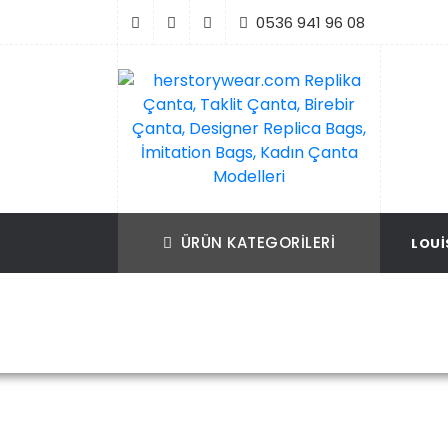
İçeriği
0536 941 96 08
Geç
Replika Çanta, Birebir Çanta, Taklit Çan
herstorywear.com Replika Çanta, Takli
Çanta, Birebir Çanta, Designer Replica B
Replica Bags, İmitation Bags
ÜRÜN KATEGORILERI
LOUI
İmitation Bags, Kadın Çanta Modelleri
Ana Sayfa
Louis Vuitton
Louis Vuit