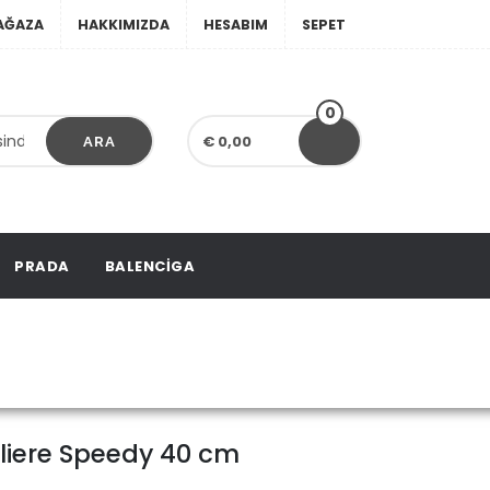
AĞAZA
HAKKIMIZDA
HESABIM
SEPET
0
€ 0,00
ARA
PRADA
BALENCIGA
liere Speedy 40 cm
liere Speedy 40 cm