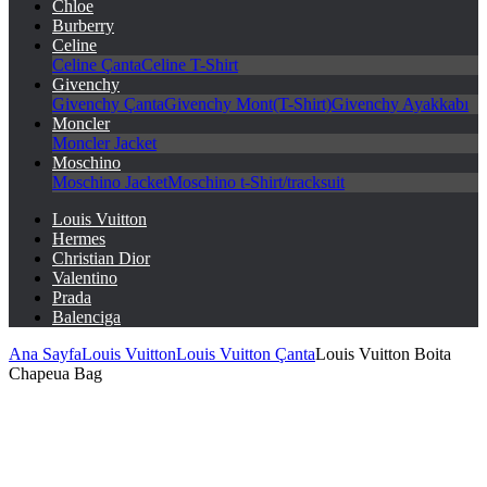
Chloe
Burberry
Celine
Celine Çanta
Celine T-Shirt
Givenchy
Givenchy Çanta
Givenchy Mont(T-Shirt)
Givenchy Ayakkabı
Moncler
Moncler Jacket
Moschino
Moschino Jacket
Moschino t-Shirt/tracksuit
Louis Vuitton
Hermes
Christian Dior
Valentino
Prada
Balenciga
Ana Sayfa
Louis Vuitton
Louis Vuitton Çanta
Louis Vuitton Boita
Chapeua Bag