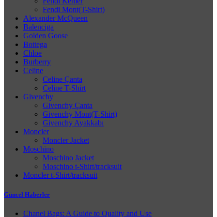
Fendi Kemer
Fendi Mont(T-Shirt)
Alexander McQueen
Balenciga
Golden Goose
Bottega
Chloe
Burberry
Celine
Celine Çanta
Celine T-Shirt
Givenchy
Givenchy Çanta
Givenchy Mont(T-Shirt)
Givenchy Ayakkabı
Moncler
Moncler Jacket
Moschino
Moschino Jacket
Moschino t-Shirt/tracksuit
Moncler t-Shirt/tracksuit
Güncel Haberler
Chanel Bags: A Guide to Quality and Use