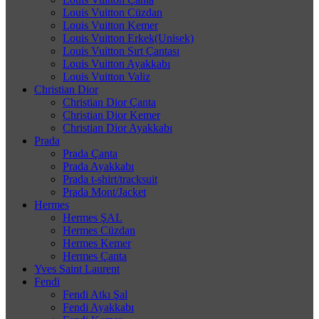
Louis Vuitton Cüzdan
Louis Vuitton Kemer
Louis Vuitton Erkek(Unisek)
Louis Vuitton Sırt Çantası
Louis Vuitton Ayakkabı
Louis Vuitton Valiz
Christian Dior
Christian Dior Çanta
Christian Dior Kemer
Christian Dior Ayakkabı
Prada
Prada Çanta
Prada Ayakkabı
Prada t-shirt/tracksuit
Prada Mont/Jacket
Hermes
Hermes ŞAL
Hermes Cüzdan
Hermes Kemer
Hermes Çanta
Yves Saint Laurent
Fendi
Fendi Atkı Şal
Fendi Ayakkabı