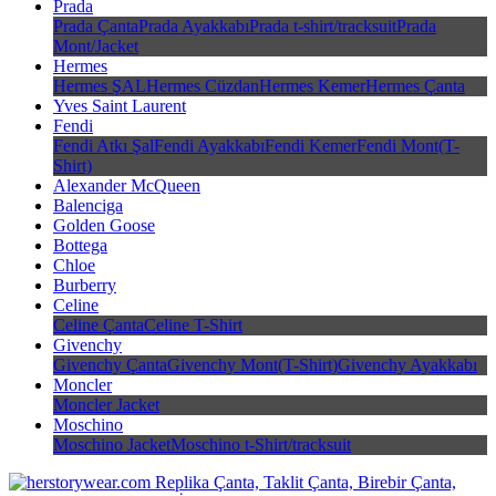
Prada
Prada Çanta
Prada Ayakkabı
Prada t-shirt/tracksuit
Prada
Mont/Jacket
Hermes
Hermes ŞAL
Hermes Cüzdan
Hermes Kemer
Hermes Çanta
Yves Saint Laurent
Fendi
Fendi Atkı Şal
Fendi Ayakkabı
Fendi Kemer
Fendi Mont(T-
Shirt)
Alexander McQueen
Balenciga
Golden Goose
Bottega
Chloe
Burberry
Celine
Celine Çanta
Celine T-Shirt
Givenchy
Givenchy Çanta
Givenchy Mont(T-Shirt)
Givenchy Ayakkabı
Moncler
Moncler Jacket
Moschino
Moschino Jacket
Moschino t-Shirt/tracksuit