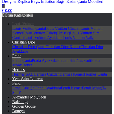
herstorywear.com Replika Çanta, Taklit Çanta, Birebir Çanta,
€ 0,00
Designer Replica Bags, İmitation Bags, Kadın Çanta Modelleri
Ürün Kategorileri
Louis Vuitton
Louis Vuitton Çanta
Louis Vuitton Cüzdan
Louis Vuitton
Kemer
Louis Vuitton Erkek(Unisek)
Louis Vuitton Sırt
Çantası
Louis Vuitton Ayakkabı
Louis Vuitton Valiz
Christian Dior
Christian Dior Çanta
Christian Dior Kemer
Christian Dior
Ayakkabı
Prada
Prada Çanta
Prada Ayakkabı
Prada t-shirt/tracksuit
Prada
Mont/Jacket
Hermes
Hermes ŞAL
Hermes Cüzdan
Hermes Kemer
Hermes Çanta
Yves Saint Laurent
Fendi
Fendi Atkı Şal
Fendi Ayakkabı
Fendi Kemer
Fendi Mont(T-
Shirt)
Alexander McQueen
Balenciga
Golden Goose
Bottega