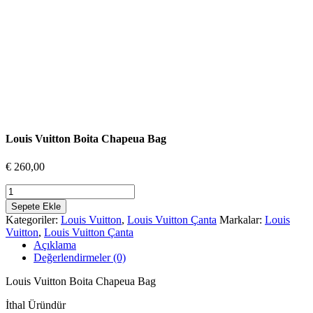
Louis Vuitton Boita Chapeua Bag
€
260,00
Louis
Vuitton
Sepete Ekle
Boita
Kategoriler:
Louis Vuitton
,
Louis Vuitton Çanta
Markalar:
Louis
Chapeua
Vuitton
,
Louis Vuitton Çanta
Bag
Açıklama
adet
Değerlendirmeler (0)
Louis Vuitton Boita Chapeua Bag
İthal Üründür