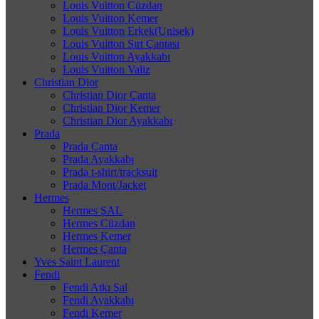
Louis Vuitton Cüzdan
Louis Vuitton Kemer
Louis Vuitton Erkek(Unisek)
Louis Vuitton Sırt Çantası
Louis Vuitton Ayakkabı
Louis Vuitton Valiz
Christian Dior
Christian Dior Çanta
Christian Dior Kemer
Christian Dior Ayakkabı
Prada
Prada Çanta
Prada Ayakkabı
Prada t-shirt/tracksuit
Prada Mont/Jacket
Hermes
Hermes ŞAL
Hermes Cüzdan
Hermes Kemer
Hermes Çanta
Yves Saint Laurent
Fendi
Fendi Atkı Şal
Fendi Ayakkabı
Fendi Kemer