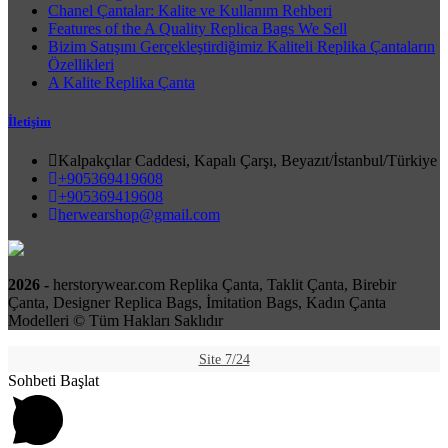
Chanel Çantalar: Kalite ve Kullanım Rehberi
Features of the A Quality Replica Bags We Sell
Bizim Satışını Gerçekleştirdiğimiz Kaliteli Replika Çantaların
Özellikleri
A Kalite Replika Çanta
İletişim
Kalpakçılar Caddesi, Kapalı Çarşı, Beyazıt/İstanbul/Türkiye
+905369419608
+905369419608
herwearshop@gmail.com
2026 -
herstorywear.com Replika Çanta, Taklit Çanta, Birebir
Çanta, Designer Replica Bags, İmitation Bags, Kadın Çanta
Modelleri © Tüm Hakları Saklıdır
Site 7/24
Sohbeti Başlat