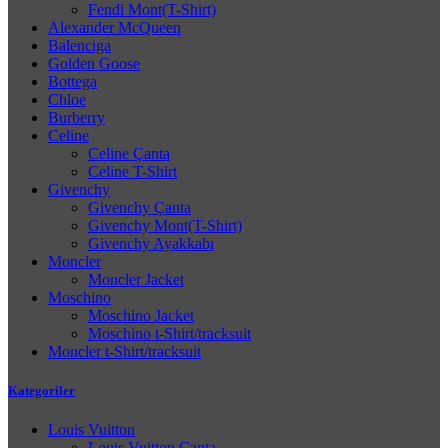
Fendi Mont(T-Shirt)
Alexander McQueen
Balenciga
Golden Goose
Bottega
Chloe
Burberry
Celine
Celine Çanta
Celine T-Shirt
Givenchy
Givenchy Çanta
Givenchy Mont(T-Shirt)
Givenchy Ayakkabı
Moncler
Moncler Jacket
Moschino
Moschino Jacket
Moschino t-Shirt/tracksuit
Moncler t-Shirt/tracksuit
Kategoriler
Louis Vuitton
Louis Vuitton Çanta