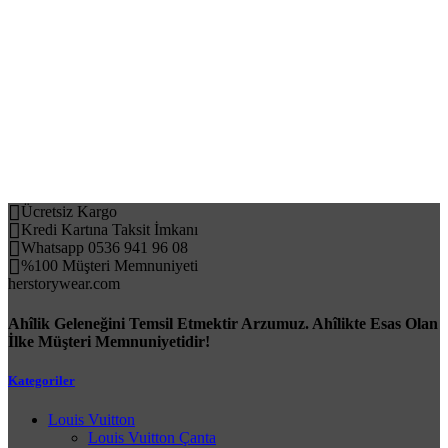
Ücretsiz Kargo
Kredi Kartına Taksit İmkanı
Whatsapp 0536 941 96 08
%100 Müşteri Memnuniyeti
herstorywear.com
Ahîlik Geleneğini Temsil Etmektir Arzumuz. Ahîlikte Esas Olan
İlke Müşteri Memnuniyetidir!
Kategoriler
Louis Vuitton
Louis Vuitton Çanta