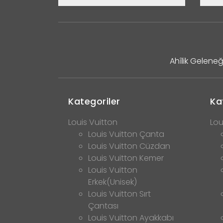
Ahîlik Geleneğ
Kategoriler
Ka
Louis Vuitton
Lou
Louis Vuitton Çanta
Louis Vuitton Cüzdan
Louis Vuitton Kemer
Louis Vuitton
Erkek(Unisek)
Louis Vuitton Sırt
Çantası
Louis Vuitton Ayakkabı