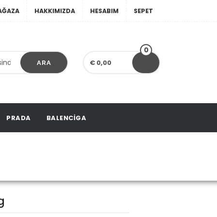
AĞAZA
HAKKIMIZDA
HESABIM
SEPET
0
€ 0,00
ARA
PRADA
BALENCIGA
on Bumbag
g