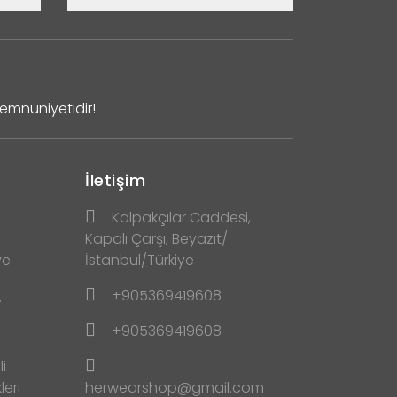
Memnuniyetidir!
İletişim
Kalpakçılar Caddesi,
Kapalı Çarşı, Beyazıt/
ve
İstanbul/Türkiye
+905369419608
y
+905369419608
i
leri
herwearshop@gmail.com