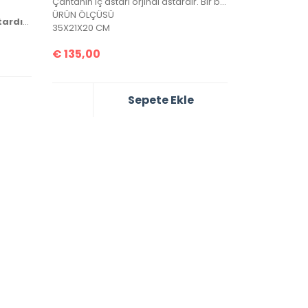
Çantanın iç astarı orjinal astardır. Bir bozuk para cebi ve seri numarası mevcuttur.
ÜRÜN ÖLÇÜSÜ
çantanın iç astarı orijinal astardır, bir bozuk para cebi, cüzdanı ve seri numarası mevcuttur.
35X21X20 CM
€
135,00
Sepete Ekle