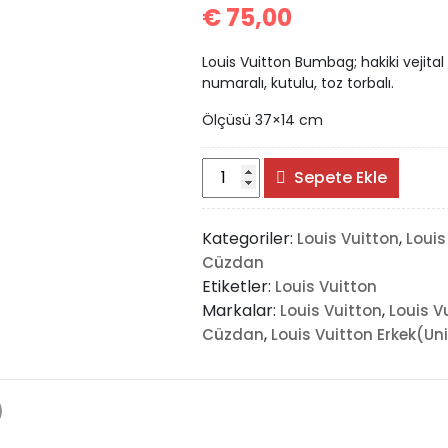
€
75,00
Louis Vuitton Bumbag; hakiki vejital 
numaralı, kutulu, toz torbalı.
Ölçüsü 37×14 cm
Louis
Sepete Ekle
Vuitton
Bumbag
Kategoriler:
,
Louis Vuitton
Louis
adet
Cüzdan
Etiketler:
Louis Vuitton
Markalar:
,
Louis Vuitton
Louis V
,
Cüzdan
Louis Vuitton Erkek(Un
)