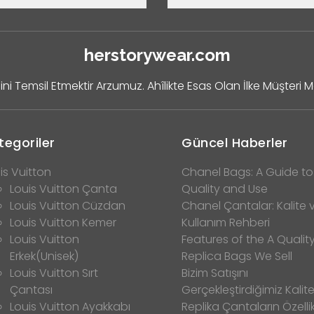
herstorywear.com
ini Temsil Etmektir Arzumuz. Ahîlikte Esas Olan İlke Müşteri 
tegoriler
Güncel Haberler
is Vuitton
Chanel Bags: A Guide to
Louis Vuitton Çanta
Quality and Use
Louis Vuitton Cüzdan
Chanel Çantalar: Kalite 
Louis Vuitton Kemer
Kullanım Rehberi
Louis Vuitton
Features of the A Qualit
Erkek(Unisek)
Replica Bags We Sell
Louis Vuitton Sırt
Bizim Satışını
Çantası
Gerçekleştirdiğimiz Kalitel
Louis Vuitton Ayakkabı
Replika Çantaların Özellik