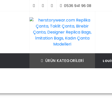
İçeriği
0536 941 96 08
Geç
Replika Çanta, Birebir Çanta, Taklit Çan
herstorywear.com Replika Çanta, Takli
Çanta, Birebir Çanta, Designer Replica B
Replica Bags, İmitation Bags
ÜRÜN KATEGORILERI
LOUI
İmitation Bags, Kadın Çanta Modelleri
Ana Sayfa
Louis V