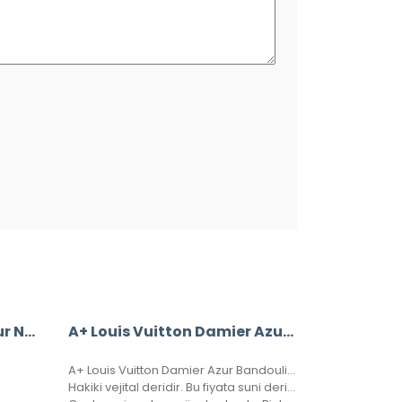
Louis Vuitton Damier Azur Neverfull MM Vejital Deri Orta Boy
A+ Louis Vuitton Damier Azur Bandouliere Speedy 35’Lik Vejital Deri
A+ Louis Vuitton Damier Azur Bandouliere Speedy 30’luk Vejital Deri
Hakiki vejital deridir. Bu fiyata suni deri emsalleri satılmaktadır.