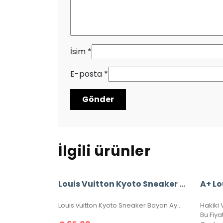
İsim
*
E-posta
*
İlgili ürünler
Louis Vuitton Kyoto Sneaker Bayan Ayakkabı
Louis vuitton Kyoto Sneaker Bayan Ayakkabı, Hakiki Deri, 36-37-38-39-40 Numaraları Mevcuttur.
Hakiki V