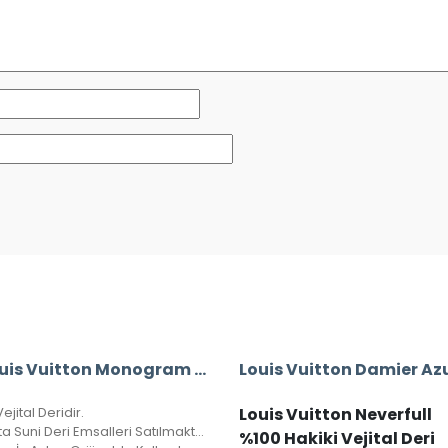
A+ Louis Vuitton Monogram Bandouliere Speedy 35’Lik Vejital Deri CRL242
ejital Deridir.
Louis Vuitton Neverfull
Bu Fiyata Suni Deri Emsalleri Satılmaktadır.
%100 Hakiki Vejital Deri