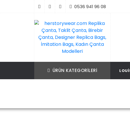
İçeriği
0536 941 96 08
Geç
Replika Çanta, Birebir Çanta, Taklit Çan
herstorywear.com Replika Çanta, Takli
Çanta, Birebir Çanta, Designer Replica B
Replica Bags, İmitation Bags
ÜRÜN KATEGORILERI
LOUI
İmitation Bags, Kadın Çanta Modelleri
Ana Sayfa
Louis V