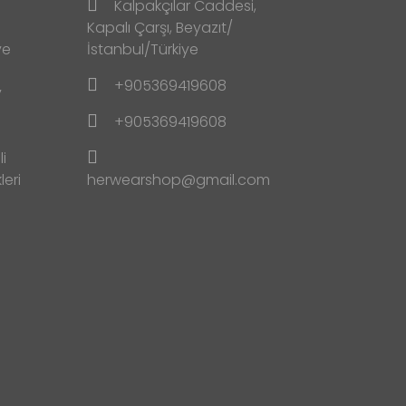
Kalpakçılar Caddesi,
Kapalı Çarşı, Beyazıt/
ve
İstanbul/Türkiye
+905369419608
y
+905369419608
i
leri
herwearshop@gmail.com