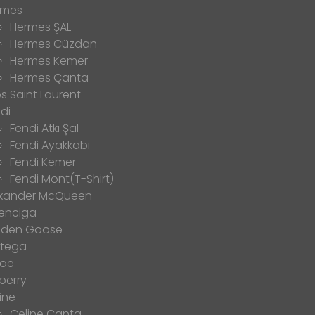
rmes
Hermes ŞAL
Hermes Cüzdan
Hermes Kemer
Hermes Çanta
s Saint Laurent
di
Fendi Atkı Şal
Fendi Ayakkabı
Fendi Kemer
Fendi Mont(T-Shirt)
exander McQueen
enciga
lden Goose
ttega
loe
berry
ine
Celine Çanta