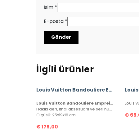
İsim
*
E-posta
*
İlgili ürünler
Louis Vuitton Bandouliere Empreinte Speedy 25 Cm
Louis Vuitton Bandouliere Empreinte Speedy 25 Cm
Hakiki deri, ithal aksesuarlı ve seri numaralıdır. Orijinalinde kullanılan Monako deri kullanılmıştır. Kutulu, toz torbalı ve sertifikalı olarak gönderilecektir.
€
65,
Ölçüsü: 25x19x16 cm
€
175,00