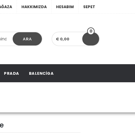
AĞAZA
HAKKIMIZDA
HESABIM
SEPET
0
€ 0,00
ARA
PRADA
BALENCIGA
 Croisette
te