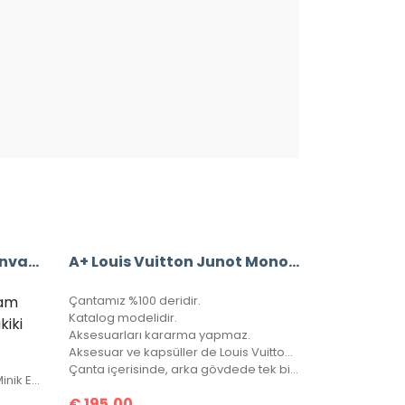
Louis Vuitton Damier Canvas Alma %100 Hakiki Vejital Deri (CRL 674)
A+ Louis Vuitton Junot Monogram Empreinte Leather
ram
Çantamız %100 deridir.
Katalog modelidir.
iki
Aksesuarları kararma yapmaz.
Aksesuar ve kapsüller de Louis Vuitton yazısı mevcuttur.
Çanta içerisinde, arka gövdede tek bir göz bulunmaktadır.
Ürün Toz Torbası, Zarfı, Kartı Ve Minik El Kitapçığı İle Birlikte Gönderilecektir.
€
195,00