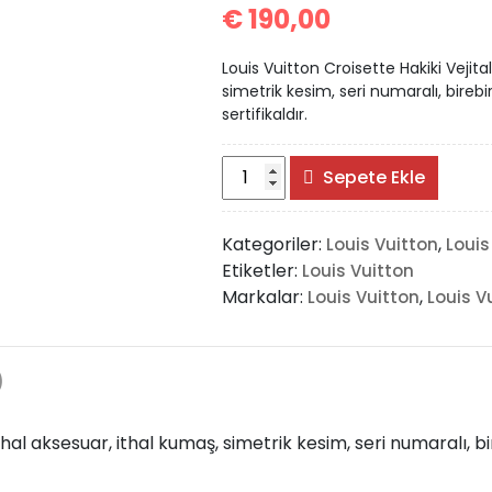
€
190,00
Louis Vuitton Croisette Hakiki Vejital
simetrik kesim, seri numaralı, birebir
sertifikaldır.
Louis
Sepete Ekle
Vuitton
Croisette
Kategoriler:
,
Louis Vuitton
Louis
adet
Etiketler:
Louis Vuitton
Markalar:
,
Louis Vuitton
Louis V
)
İthal aksesuar, ithal kumaş, simetrik kesim, seri numaralı, bi