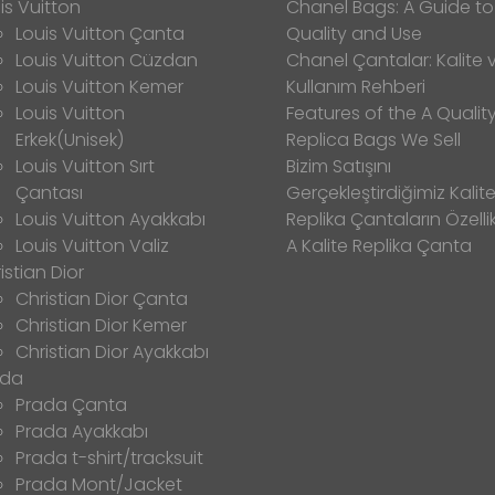
is Vuitton
Chanel Bags: A Guide to
Louis Vuitton Çanta
Quality and Use
Louis Vuitton Cüzdan
Chanel Çantalar: Kalite 
Louis Vuitton Kemer
Kullanım Rehberi
Louis Vuitton
Features of the A Qualit
Erkek(Unisek)
Replica Bags We Sell
Louis Vuitton Sırt
Bizim Satışını
Çantası
Gerçekleştirdiğimiz Kalitel
Louis Vuitton Ayakkabı
Replika Çantaların Özellik
Louis Vuitton Valiz
A Kalite Replika Çanta
istian Dior
Christian Dior Çanta
Christian Dior Kemer
Christian Dior Ayakkabı
ada
Prada Çanta
Prada Ayakkabı
Prada t-shirt/tracksuit
Prada Mont/Jacket