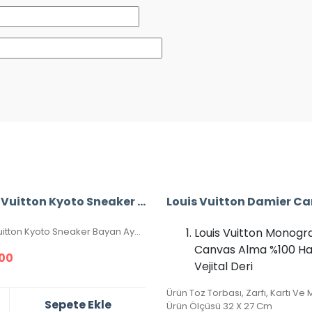
Louis Vuitton Kyoto Sneaker Bayan Ayakkabı
Louis vuitton Kyoto Sneaker Bayan Ayakkabı, Hakiki Deri, 36-37-38-39-40 Numaraları Mevcuttur.
Louis Vuitton Monog
Canvas Alma %100 Hak
00
Vejital Deri
Sepete Ekle
Ürün Ölçüsü 32 X 27 Cm