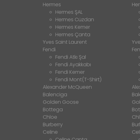
Hermes
He
Hermes ŞAL
Hermes Cüzdan
Hermes Kemer
Hermes Çanta
Yves Saint Laurent
Yve
Fendi
Fen
Fendi Atkı Şal
Fendi Ayakkabı
Fendi Kemer
Fendi Mont(T-Shirt)
Alexander McQueen
Al
Balenciga
Bal
Golden Goose
Go
Bottega
Bo
Chloe
Ch
Burberry
Bur
Celine
Cel
Celine Çanta