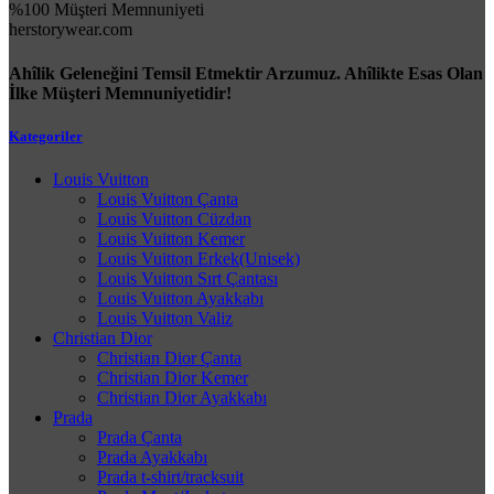
%100 Müşteri Memnuniyeti
herstorywear.com
Ahîlik Geleneğini Temsil Etmektir Arzumuz. Ahîlikte Esas Olan
İlke Müşteri Memnuniyetidir!
Kategoriler
Louis Vuitton
Louis Vuitton Çanta
Louis Vuitton Cüzdan
Louis Vuitton Kemer
Louis Vuitton Erkek(Unisek)
Louis Vuitton Sırt Çantası
Louis Vuitton Ayakkabı
Louis Vuitton Valiz
Christian Dior
Christian Dior Çanta
Christian Dior Kemer
Christian Dior Ayakkabı
Prada
Prada Çanta
Prada Ayakkabı
Prada t-shirt/tracksuit