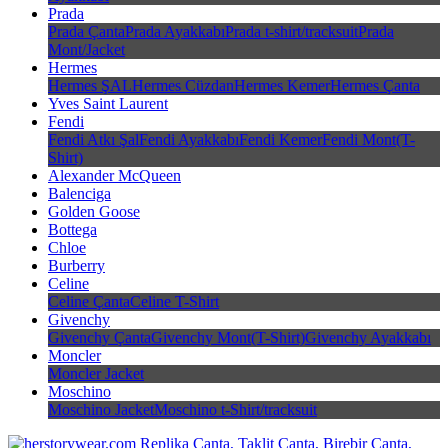
Prada
Prada Çanta
Prada Ayakkabı
Prada t-shirt/tracksuit
Prada
Mont/Jacket
Hermes
Hermes ŞAL
Hermes Cüzdan
Hermes Kemer
Hermes Çanta
Yves Saint Laurent
Fendi
Fendi Atkı Şal
Fendi Ayakkabı
Fendi Kemer
Fendi Mont(T-
Shirt)
Alexander McQueen
Balenciga
Golden Goose
Bottega
Chloe
Burberry
Celine
Celine Çanta
Celine T-Shirt
Givenchy
Givenchy Çanta
Givenchy Mont(T-Shirt)
Givenchy Ayakkabı
Moncler
Moncler Jacket
Moschino
Moschino Jacket
Moschino t-Shirt/tracksuit