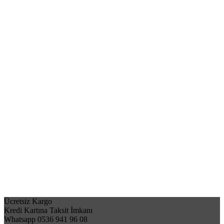
Ücretsiz Kargo
Kredi Kartına Taksit İmkanı
Whatsapp 0536 941 96 08