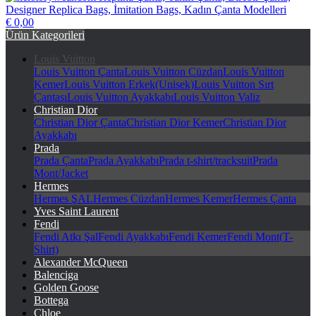
€ 0,00
herstorywear.com Replika Çanta, Taklit Çanta, Birebir Çanta,
Ürün Kategorileri
Designer Replica Bags, İmitation Bags, Kadın Çanta Modelleri
Louis Vuitton
Louis Vuitton Çanta
Louis Vuitton Cüzdan
Louis Vuitton
Kemer
Louis Vuitton Erkek(Unisek)
Louis Vuitton Sırt
Çantası
Louis Vuitton Ayakkabı
Louis Vuitton Valiz
Christian Dior
Christian Dior Çanta
Christian Dior Kemer
Christian Dior
Ayakkabı
Prada
Prada Çanta
Prada Ayakkabı
Prada t-shirt/tracksuit
Prada
Mont/Jacket
Hermes
Hermes ŞAL
Hermes Cüzdan
Hermes Kemer
Hermes Çanta
Yves Saint Laurent
Fendi
Fendi Atkı Şal
Fendi Ayakkabı
Fendi Kemer
Fendi Mont(T-
Shirt)
Alexander McQueen
Balenciga
Golden Goose
Bottega
Chloe