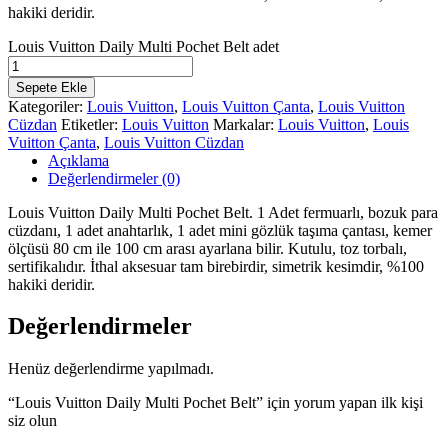
hakiki deridir.
Louis Vuitton Daily Multi Pochet Belt adet
Sepete Ekle
Kategoriler:
Louis Vuitton
,
Louis Vuitton Çanta
,
Louis Vuitton
Cüzdan
Etiketler:
Louis Vuitton
Markalar:
Louis Vuitton
,
Louis
Vuitton Çanta
,
Louis Vuitton Cüzdan
Açıklama
Değerlendirmeler (0)
Louis Vuitton Daily Multi Pochet Belt. 1 Adet fermuarlı, bozuk para
cüzdanı, 1 adet anahtarlık, 1 adet mini gözlük taşıma çantası, kemer
ölçüsü 80 cm ile 100 cm arası ayarlana bilir. Kutulu, toz torbalı,
sertifikalıdır. İthal aksesuar tam birebirdir, simetrik kesimdir, %100
hakiki deridir.
Değerlendirmeler
Henüz değerlendirme yapılmadı.
“Louis Vuitton Daily Multi Pochet Belt” için yorum yapan ilk kişi
siz olun