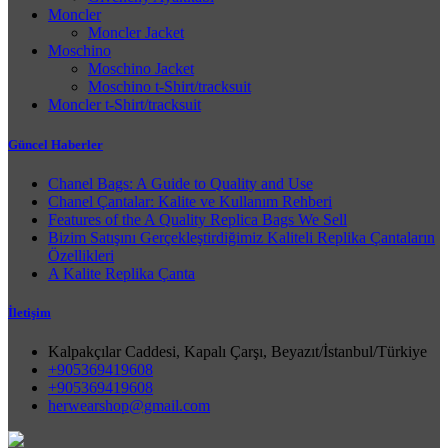
Moncler
Moncler Jacket
Moschino
Moschino Jacket
Moschino t-Shirt/tracksuit
Moncler t-Shirt/tracksuit
Güncel Haberler
Chanel Bags: A Guide to Quality and Use
Chanel Çantalar: Kalite ve Kullanım Rehberi
Features of the A Quality Replica Bags We Sell
Bizim Satışını Gerçekleştirdiğimiz Kaliteli Replika Çantaların
Özellikleri
A Kalite Replika Çanta
İletişim
Kalpakçılar Caddesi, Kapalı Çarşı, Beyazıt/İstanbul/Türkiye
+905369419608
+905369419608
herwearshop@gmail.com