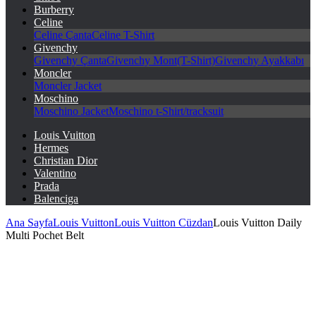
Burberry
Celine
Celine Çanta
Celine T-Shirt
Givenchy
Givenchy Çanta
Givenchy Mont(T-Shirt)
Givenchy Ayakkabı
Moncler
Moncler Jacket
Moschino
Moschino Jacket
Moschino t-Shirt/tracksuit
Louis Vuitton
Hermes
Christian Dior
Valentino
Prada
Balenciga
Ana Sayfa
Louis Vuitton
Louis Vuitton Cüzdan
Louis Vuitton Daily
Multi Pochet Belt