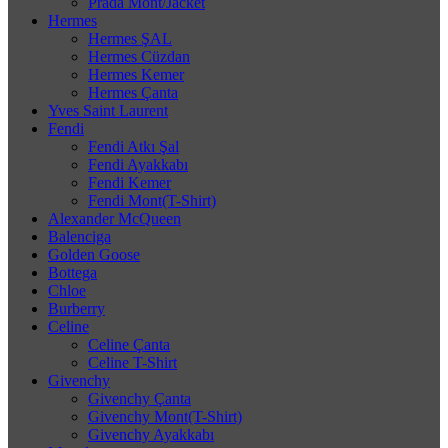
Prada Mont/Jacket
Hermes
Hermes ŞAL
Hermes Cüzdan
Hermes Kemer
Hermes Çanta
Yves Saint Laurent
Fendi
Fendi Atkı Şal
Fendi Ayakkabı
Fendi Kemer
Fendi Mont(T-Shirt)
Alexander McQueen
Balenciga
Golden Goose
Bottega
Chloe
Burberry
Celine
Celine Çanta
Celine T-Shirt
Givenchy
Givenchy Çanta
Givenchy Mont(T-Shirt)
Givenchy Ayakkabı