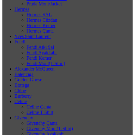
Prada Mont/Jacket
Hermes
Hermes ŞAL
Hermes Cüzdan
Hermes Kemer
Hermes Çanta
Yves Saint Laurent
Fendi
Fendi Atkı Şal
Fendi Ayakkabı
Fendi Kemer
Fendi Mont(T-Shirt)
Alexander McQueen
Balenciga
Golden Goose
Bottega
Chloe
Burberry
Celine
Celine Çanta
Celine T-Shirt
Givenchy
Givenchy Çanta
Givenchy Mont(T-Shirt)
Givenchy Ayakkabı