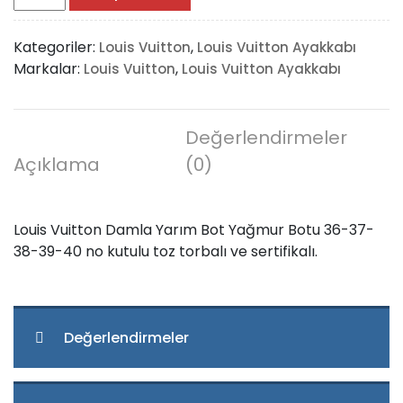
Vuitton
Damla
Kategoriler:
,
Louis Vuitton
Louis Vuitton Ayakkabı
Yarım
Markalar:
,
Louis Vuitton
Louis Vuitton Ayakkabı
Bot
Yağmur
Botu
adet
Değerlendirmeler
Açıklama
(0)
Louis Vuitton Damla Yarım Bot Yağmur Botu 36-37-
38-39-40 no kutulu toz torbalı ve sertifikalı.
Değerlendirmeler