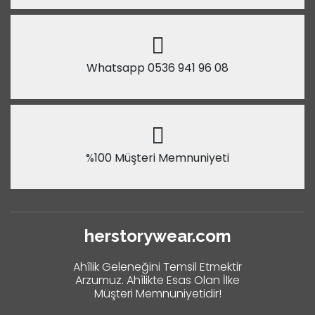
Whatsapp 0536 941 96 08
%100 Müşteri Memnuniyeti
herstorywear.com
Ahîlik Geleneğini Temsil Etmektir
Arzumuz. Ahîlikte Esas Olan İlke
Müşteri Memnuniyetidir!