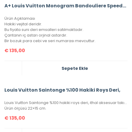
A+ Louis Vuitton Monogram Bandouliere Speedy 30’Luk Vejital Deri (LV33)
Ürün Açıklaması
Hakiki vejital deridir.
Bu fiyata suni deri emsalleri satılmaktadır.
Çantanın iç astarı orjinal astardır.
Bir bozuk para cebi ve seri numarası mevcuttur.
€
135,00
Sepete Ekle
Louis Vuitton Saintonge %100 Hakiki Roys Deri,
Louis Vuitton Saintonge %100 hakiki roys deri, ithal aksesuar takımı, ithal kumaş, simetrik kesim, seri numaralı, kutulu, toz torbalı ve sertifikalı olarak gönderilecektir.
Ürün ölçüsü 22×15 cm.
€
135,00