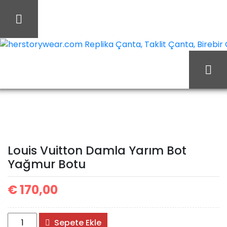
İçeriği
Geç
herstorywear.com Replika Çanta, Taklit Çanta, Birebir Ça
Ana Sayfa
Louis Vuitton
Louis Vuitton Ayakkabı
Louis Vuitton Damla
Louis Vuitton Damla Yarım Bot
Yarım Bot Yağmur Botu
Yağmur Botu
€
170,00
Louis
Sepete Ekle