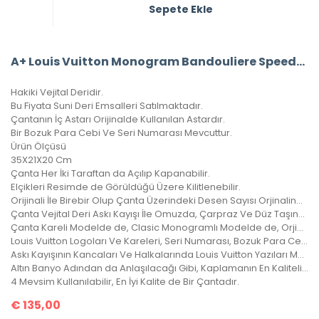
Sepete Ekle
A+ Louis Vuitton Monogram Bandouliere Speedy 35’Lik Vejital Deri CRL242
Hakiki Vejital Deridir.
Bu Fiyata Suni Deri Emsalleri Satılmaktadır.
Çantanın İç Astarı Orijinalde Kullanılan Astardır.
Bir Bozuk Para Cebi Ve Seri Numarası Mevcuttur.
Ürün Ölçüsü
35X21X20 Cm
Çanta Her İki Taraftan da Açılıp Kapanabilir.
Elçikleri Resimde de Görüldüğü Üzere Kilitlenebilir.
Orijinali İle Birebir Olup Çanta Üzerindeki Desen Sayısı Orjinalinde ki İle Aynıdır.
Çanta Vejital Deri Askı Kayışı İle Omuzda, Çarpraz Ve Düz Taşınabilir.
Çanta Kareli Modelde de, Clasic Monogramlı Modelde de, Orjinalinde ki Kare Sayısı İle Çantamızdaki Kare Sayıları Eşittir.
Louis Vuitton Logoları Ve Kareleri, Seri Numarası, Bozuk Para Cebi İle Birebir Aynıdır.
Askı Kayışının Kancaları Ve Halkalarında Louis Vuitton Yazıları Mevcuttur Ve Metal Aksamları Altın Banyodur.
Altın Banyo Adından da Anlaşılacağı Gibi, Kaplamanın En Kaliteli Olanıdır. Ömürlüktür, Yıllarca Kararmaz, Sararmaz.
4 Mevsim Kullanılabilir, En İyi Kalite de Bir Çantadır.
€
135,00