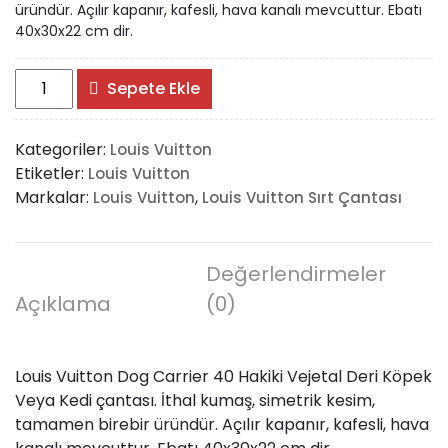
üründür. Açılır kapanır, kafesli, hava kanalı mevcuttur. Ebatı
40x30x22 cm dir.
Louis
Sepete Ekle
Vuitton
Dog
Kategoriler:
Louis Vuitton
Carrier
Etiketler:
Louis Vuitton
40
Markalar:
,
Louis Vuitton
Louis Vuitton Sırt Çantası
adet
Değerlendirmeler
Açıklama
(0)
Louis Vuitton Dog Carrier 40 Hakiki Vejetal Deri Köpek
Veya Kedi çantası. İthal kumaş, simetrik kesim,
tamamen birebir üründür. Açılır kapanır, kafesli, hava