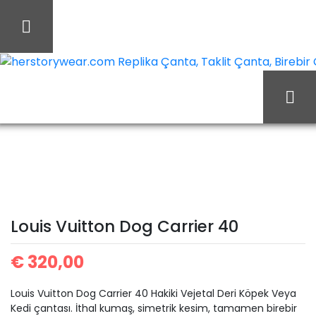
İçeriği
Geç
herstorywear.com Replika Çanta, Taklit Çanta, Birebir Ça
Louis
Ana Sayfa
Louis Vuitton
Vuitton Dog Carrier 40
Louis Vuitton Dog Carrier 40
€
320,00
Louis Vuitton Dog Carrier 40 Hakiki Vejetal Deri Köpek Veya
Kedi çantası. İthal kumaş, simetrik kesim, tamamen birebir