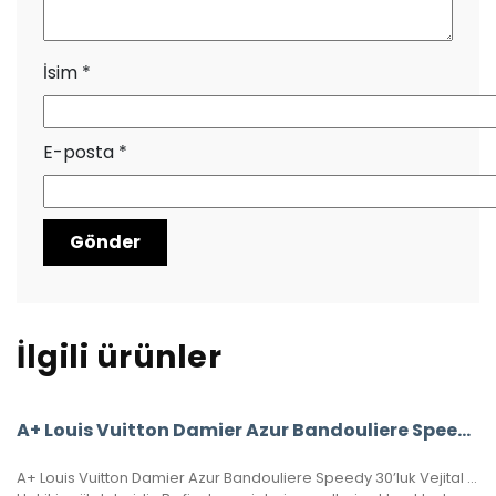
İsim
*
E-posta
*
İlgili ürünler
A+ Louis Vuitton Damier Azur Bandouliere Speedy 35’Lik Vejital Deri
A+ Louis Vuitton Damier Azur Bandouliere Speedy 30’luk Vejital Deri