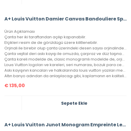
A+ Louis Vuitton Damier Canvas Bandouliere Speedy 30’Luk Vejital Deri
Ürün Açıklaması
Çanta her iki taraftandan açılıp kapanabilir.
Elçikleri resim de de görüldügü üzere kilitlenebilir.
Orjinali ile birebir olup çanta üzerindeki desen sayısı orjinalinde ki ile aynıdır.
Çanta vejital deri askı kayışı ile omuzda, çarpraz ve düz taşınabilir.
Çanta kareli modelde de, clasic monogramlı modelde de, orjinalinde ki kare sayısı ile çantamızdaki kare sayıları eşittir.
Louıs Vuitton logoları ve kareleri, seri numarası, bozuk para cebi ile birebir aynıdır.
Askı kayışının kancaları ve halkalarında louis vuitton yazıları mevcuttur ve metal aksamları altın banyodur.
Altın banyo adından da anlaşılacagı gibi, kaplamanın en kaliteli olanıdır. Ömürlüktür, kararma yapmaz.
€
135,00
Sepete Ekle
A+ Louis Vuitton Junot Monogram Empreinte Leather