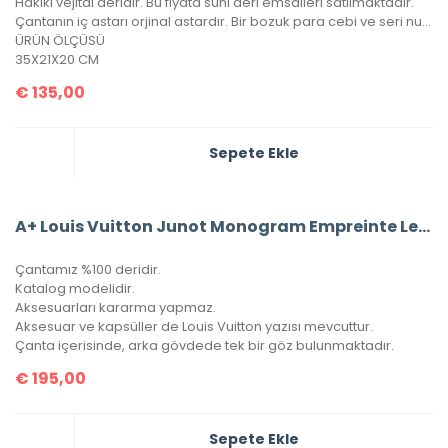
Hakiki vejital deridir. Bu fiyata suni deri emsalleri satılmaktadır.
Çantanın iç astarı orjinal astardır. Bir bozuk para cebi ve seri numarası mevcuttur.
ÜRÜN ÖLÇÜSÜ
35X21X20 CM
€
135,00
Sepete Ekle
A+ Louis Vuitton Junot Monogram Empreinte Leather
Çantamız %100 deridir.
Katalog modelidir.
Aksesuarları kararma yapmaz.
Aksesuar ve kapsüller de Louis Vuitton yazısı mevcuttur.
Çanta içerisinde, arka gövdede tek bir göz bulunmaktadır.
€
195,00
Sepete Ekle