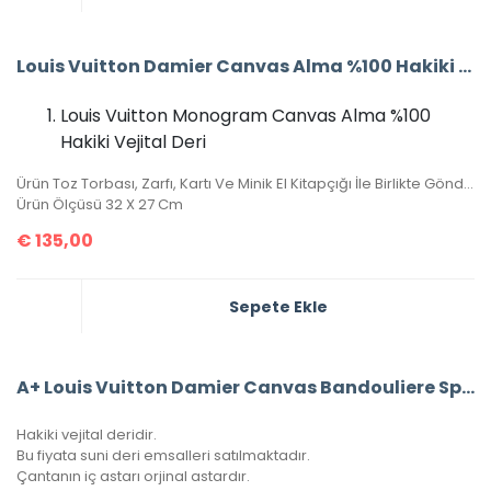
Louis Vuitton Damier Canvas Alma %100 Hakiki Vejital Deri (CRL 674)
Louis Vuitton Monogram Canvas Alma %100
Hakiki Vejital Deri
Ürün Toz Torbası, Zarfı, Kartı Ve Minik El Kitapçığı İle Birlikte Gönderilecektir.
Ürün Ölçüsü 32 X 27 Cm
€
135,00
Sepete Ekle
A+ Louis Vuitton Damier Canvas Bandouliere Speedy 35’Lik Vejital Deri
Hakiki vejital deridir.
Bu fiyata suni deri emsalleri satılmaktadır.
Çantanın iç astarı orjinal astardır.