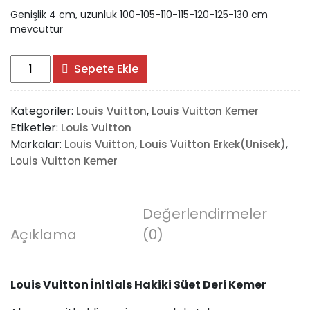
Genişlik 4 cm, uzunluk 100-105-110-115-120-125-130 cm
mevcuttur
Louis
Sepete Ekle
Vuitton
İnitials
Kategoriler:
,
Louis Vuitton
Louis Vuitton Kemer
Hakiki
Etiketler:
Louis Vuitton
Süet
Markalar:
,
,
Louis Vuitton
Louis Vuitton Erkek(Unisek)
Deri
Louis Vuitton Kemer
Kemer
adet
Değerlendirmeler
Açıklama
(0)
Louis Vuitton İnitials Hakiki Süet Deri Kemer