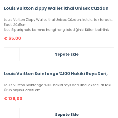
Louis Vuitton Zippy Wallet ithal Unisex Cüzdan
Louis Vuitton Zippy Wallet ithal Unisex Cüzdan, kutulu, toz torbalı, sertifikalı.
Ebatı 20x11cm.
Not: Sipariş notu kısmına hangi rengi istediğinizi lütfen belirtiniz.
€
65,00
Sepete Ekle
Louis Vuitton Saintonge %100 Hakiki Roys Deri,
Louis Vuitton Saintonge %100 hakiki roys deri, ithal aksesuar takımı, ithal kumaş, simetrik kesim, seri numaralı, kutulu, toz torbalı ve sertifikalı olarak gönderilecektir.
Ürün ölçüsü 22×15 cm.
€
135,00
Sepete Ekle