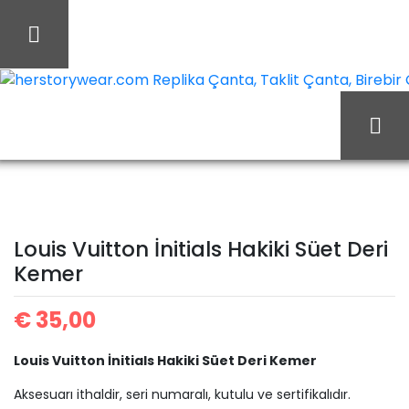
İçeriği
Geç
herstorywear.com Replika Çanta, Taklit Çanta, Birebir Ça
Ana Sayfa
Louis Vuitton
Louis Vuitton Kemer
Louis Vuitton İnitials
Louis Vuitton İnitials Hakiki Süet Deri
Kemer
Hakiki Süet Deri Kemer
€
35,00
Louis Vuitton İnitials Hakiki Süet Deri Kemer
Aksesuarı ithaldir, seri numaralı, kutulu ve sertifikalıdır.