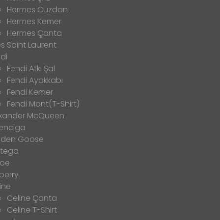
Hermes Cüzdan
Hermes Kemer
Hermes Çanta
s Saint Laurent
di
Fendi Atkı Şal
Fendi Ayakkabı
Fendi Kemer
Fendi Mont(T-Shirt)
exander McQueen
enciga
lden Goose
ttega
loe
berry
ine
Celine Çanta
Celine T-Shirt