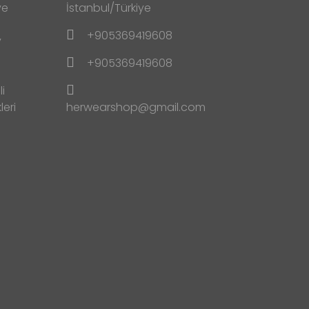
ve
İstanbul/Türkiye
+905369419608
y
+905369419608
i
leri
herwearshop@gmail.com