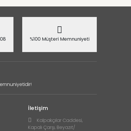
 08
%100 Müşteri Memnuniyeti
Memnuniyetidir!
İletişim
Kalpakçılar Caddesi,
Kapalı Çarşı, Beyazıt/