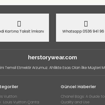
di Kartına Taksit İmkanı
Whatsapp 0536 941 96
herstorywear.com
ini Temsil Etmektir Arzumuz. Ahîlikte Esas Olan İlke Müşteri 
tegoriler
Güncel Haberler
is Vuitton
Chanel Bags: A Guide to
Louis Vuitton Çanta
Quality and Use