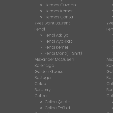
Hermes Cüzdan
Hermes Kemer
Hermes Çanta
Yves Saint Laurent
Yve
Fendi
Fen
Fendi Atkı Şal
Fendi Ayakkabı
Fendi Kemer
Fendi Mont(T-Shirt)
Alexander McQueen
Al
Balenciga
Bal
Golden Goose
Go
Bottega
Bo
Chloe
Ch
Burberry
Bur
Celine
Cel
Celine Çanta
Celine T-Shirt