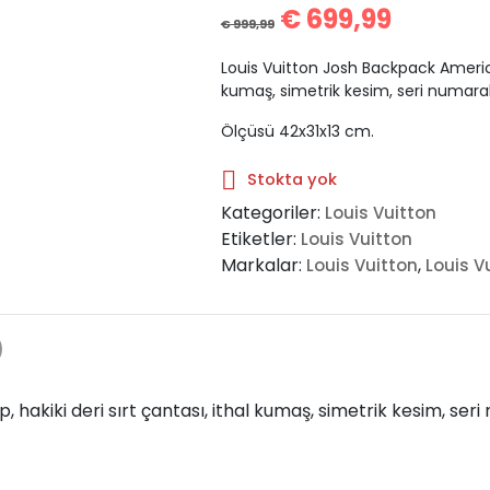
€
699,99
€
999,99
Louis Vuitton Josh Backpack America’
kumaş, simetrik kesim, seri numaralı, 
Ölçüsü 42x31x13 cm.
Stokta yok
Kategoriler:
Louis Vuitton
Etiketler:
Louis Vuitton
Markalar:
,
Louis Vuitton
Louis V
)
kiki deri sırt çantası, ithal kumaş, simetrik kesim, seri num