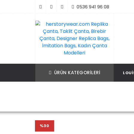
İçeriği
0536 941 96 08
Geç
Replika Çanta, Birebir Çanta, Taklit Çan
herstorywear.com Replika Çanta, Takli
Çanta, Birebir Çanta, Designer Replica B
Replica Bags, İmitation Bags
ÜRÜN KATEGORILERI
LOUI
İmitation Bags, Kadın Çanta Modelleri
L
Ana Sayfa
Louis Vuitton
%30