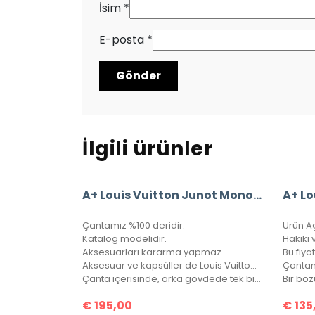
İsim
*
E-posta
*
İlgili ürünler
A+ Louis Vuitton Junot Monogram Empreinte Leather
Çantamız %100 deridir.
Ürün A
Katalog modelidir.
Hakiki v
Aksesuarları kararma yapmaz.
Aksesuar ve kapsüller de Louis Vuitton yazısı mevcuttur.
Çantanı
Çanta içerisinde, arka gövdede tek bir göz bulunmaktadır.
€
195,00
€
135