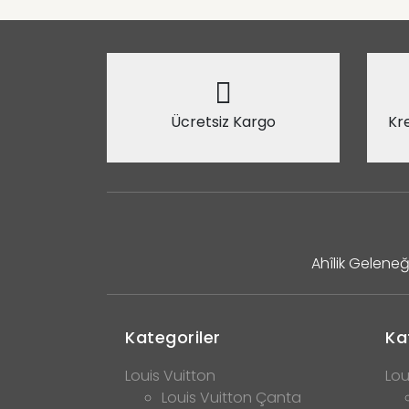
Ücretsiz Kargo
Kre
Ahîlik Geleneğ
Kategoriler
Ka
Louis Vuitton
Lou
Louis Vuitton Çanta