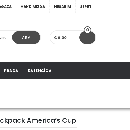
AĞAZA
HAKKIMIZDA
HESABIM
SEPET
0
€ 0,00
ARA
PRADA
BALENCIGA
k America’s Cup
Backpack America’s Cup