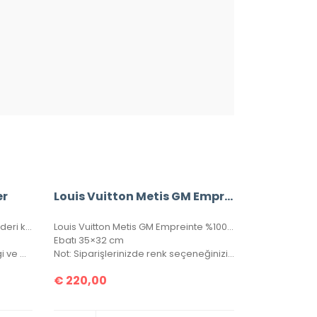
er
Louis Vuitton Metis GM Empreinte %100 Hakiki Deri
Louis Vuitton Card Holder, hakiki deri kartlık. Kutulu, toz torbalı, sertifikalı.
Louis Vuitton Metis GM Empreinte %100 hakiki deri, seri numaralı, kutulu, toz torbalo, sertifikalı.
Ebatı 35×32 cm
Not: Lütfen almak istediğiniz rengi ve modeli sipariş notu kısmında belirtiniz.
Not: Siparişlerinizde renk seçeneğinizi lütfen belirtiniz.
€
220,00