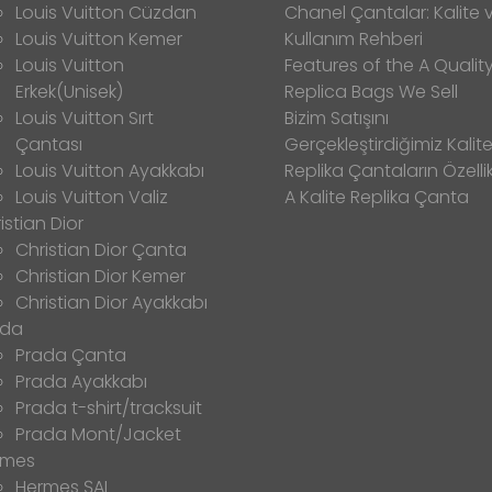
Louis Vuitton Cüzdan
Chanel Çantalar: Kalite 
Louis Vuitton Kemer
Kullanım Rehberi
Louis Vuitton
Features of the A Qualit
Erkek(Unisek)
Replica Bags We Sell
Louis Vuitton Sırt
Bizim Satışını
Çantası
Gerçekleştirdiğimiz Kalitel
Louis Vuitton Ayakkabı
Replika Çantaların Özellik
Louis Vuitton Valiz
A Kalite Replika Çanta
istian Dior
Christian Dior Çanta
Christian Dior Kemer
Christian Dior Ayakkabı
ada
Prada Çanta
Prada Ayakkabı
Prada t-shirt/tracksuit
Prada Mont/Jacket
rmes
Hermes ŞAL