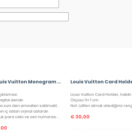
A+ Louis Vuitton Monogram Bandouliere Speedy 30’Luk Vejital Deri (LV33)
Louis Vuitton Card Hold
çıklaması
ejital deridir.
Ölçüsü 11×7 cm.
Bu fiyata suni deri emsalleri satılmaktadır.
n iç astarı orjinal astardır.
€
30,00
Bir bozuk para cebi ve seri numarası mevcuttur.
,00