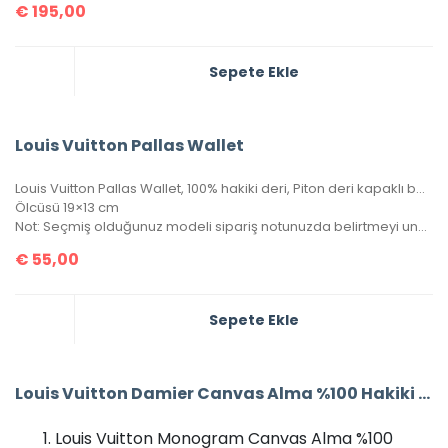
€
195,00
Sepete Ekle
Louis Vuitton Pallas Wallet
Louis Vuitton Pallas Wallet, 100% hakiki deri, Piton deri kapaklı bayan cüzdan. Portatif zinciri sayesinde gece çantası clutch olarak veya cüzdan olarak kullanılabilir. Seri numaralı, kutulu, toz torbalı, sertifikalı.
Ölcüsü 19×13 cm
Not: Seçmiş olduğunuz modeli sipariş notunuzda belirtmeyi unutmayınız!
€
55,00
Sepete Ekle
Louis Vuitton Damier Canvas Alma %100 Hakiki Vejital Deri (CRL 674)
Louis Vuitton Monogram Canvas Alma %100