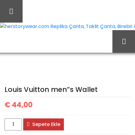
İçeriği
Geç
herstorywear.com Replika Çanta, Taklit Çanta, Birebir Ça
Ana Sayfa
Louis Vuitton
Louis Vuitton Cüzdan
Louis Vuitton men”s
Louis Vuitton men”s Wallet
Wallet
€
44,00
Louis
Sepete Ekle
Vuitton