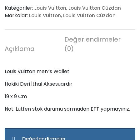
men”s
Kategoriler:
,
Louis Vuitton
Louis Vuitton Cüzdan
Wallet
Markalar:
,
Louis Vuitton
Louis Vuitton Cüzdan
adet
Değerlendirmeler
Açıklama
(0)
Louis Vuitton men”s Wallet
Hakiki Deri İthal Aksesuardır
19 x 9 Cm
Not: Lütfen stok durumu sormadan EFT yapmayınız.
Değerlendirmeler