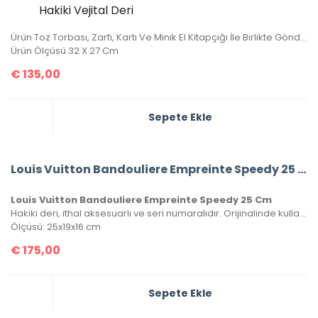
Hakiki Vejital Deri
Ürün Toz Torbası, Zarfı, Kartı Ve Minik El Kitapçığı İle Birlikte Gönderilecektir.
Ürün Ölçüsü 32 X 27 Cm
€
135,00
Sepete Ekle
Louis Vuitton Bandouliere Empreinte Speedy 25 Cm
Louis Vuitton Bandouliere Empreinte Speedy 25 Cm
Hakiki deri, ithal aksesuarlı ve seri numaralıdır. Orijinalinde kullanılan Monako deri kullanılmıştır. Kutulu, toz torbalı ve sertifikalı olarak gönderilecektir.
Ölçüsü: 25x19x16 cm
€
175,00
Sepete Ekle