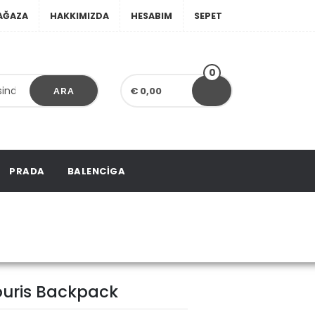
AĞAZA
HAKKIMIZDA
HESABIM
SEPET
0
€ 0,00
ARA
PRADA
BALENCIGA
souris Backpack
ouris Backpack