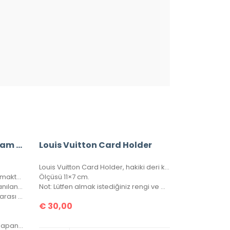
A+ Louis Vuitton Monogram Bandouliere Speedy 35’Lik Vejital Deri CRL242
Louis Vuitton Card Holder
Louis Vuitton Card Holder, hakiki deri kartlık. Kutulu, toz torbalı, sertifikalı.
Bu Fiyata Suni Deri Emsalleri Satılmaktadır.
Ölçüsü 11×7 cm.
Çantanın İç Astarı Orijinalde Kullanılan Astardır.
Not: Lütfen almak istediğiniz rengi ve modeli sipariş notu kısmında belirtiniz.
Bir Bozuk Para Cebi Ve Seri Numarası Mevcuttur.
€
30,00
Çanta Her İki Taraftan da Açılıp Kapanabilir.