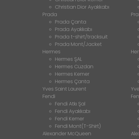
Christian Dior Ayakkabı
Prada
Pr
Prada Çanta
Prada Ayakkabı
Prada t-shirt/tracksuit
Prada Mont/Jacket
Hermes
He
Hermes ŞAL
Hermes Cüzdan
Hermes Kemer
Hermes Çanta
Yves Saint Laurent
Yve
Fendi
Fen
Fendi Atkı Şal
Fendi Ayakkabı
Fendi Kemer
Fendi Mont(T-Shirt)
Alexander McQueen
Al