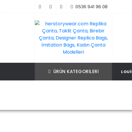
İçeriği
0536 941 96 08
Geç
Replika Çanta, Birebir Çanta, Taklit Çan
herstorywear.com Replika Çanta, Takli
Çanta, Birebir Çanta, Designer Replica B
Replica Bags, İmitation Bags
ÜRÜN KATEGORILERI
LOUI
İmitation Bags, Kadın Çanta Modelleri
Ana Sayfa
Louis Vuitton
Louis 