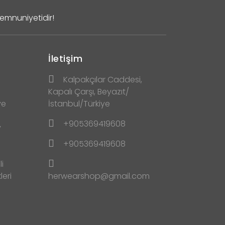
Memnuniyetidir!
İletişim
Kalpakçılar Caddesi,
Kapalı Çarşı, Beyazıt/
ve
İstanbul/Türkiye
+905369419608
y
+905369419608
i
leri
herwearshop@gmail.com