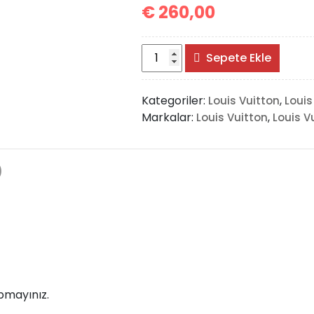
€
260,00
Louis
Sepete Ekle
Vuitton
Momtsouris
Kategoriler:
,
Louis Vuitton
Louis
Backpack
Markalar:
,
Louis Vuitton
Louis V
adet
)
pmayınız.