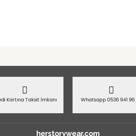
di Kartına Taksit İmkanı
Whatsapp 0536 941 96
herstorywear.com