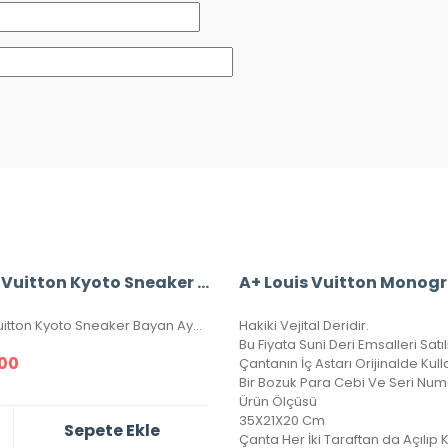
Louis Vuitton Kyoto Sneaker Bayan Ayakkabı
Louis vuitton Kyoto Sneaker Bayan Ayakkabı, Hakiki Deri, 36-37-38-39-40 Numaraları Mevcuttur.
Hakiki Vejital Deridir.
00
Ürün Ölçüsü
35X21X20 Cm
Sepete Ekle