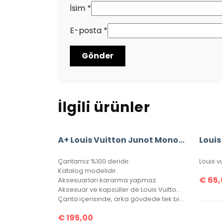
İsim
*
E-posta
*
İlgili ürünler
A+ Louis Vuitton Junot Monogram Empreinte Leather
Çantamız %100 deridir.
Katalog modelidir.
€
65,
Aksesuarları kararma yapmaz.
Aksesuar ve kapsüller de Louis Vuitton yazısı mevcuttur.
Çanta içerisinde, arka gövdede tek bir göz bulunmaktadır.
€
195,00