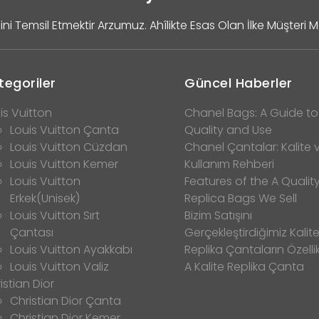
ini Temsil Etmektir Arzumuz. Ahîlikte Esas Olan İlke Müşteri 
tegoriler
Güncel Haberler
is Vuitton
Chanel Bags: A Guide to
Louis Vuitton Çanta
Quality and Use
Louis Vuitton Cüzdan
Chanel Çantalar: Kalite 
Louis Vuitton Kemer
Kullanım Rehberi
Louis Vuitton
Features of the A Qualit
Erkek(Unisek)
Replica Bags We Sell
Louis Vuitton Sırt
Bizim Satışını
Çantası
Gerçekleştirdiğimiz Kalitel
Louis Vuitton Ayakkabı
Replika Çantaların Özellik
Louis Vuitton Valiz
A Kalite Replika Çanta
istian Dior
Christian Dior Çanta
Christian Dior Kemer