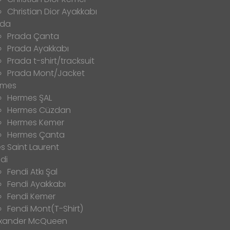
Christian Dior Ayakkabı
ada
Prada Çanta
Prada Ayakkabı
Prada t-shirt/tracksuit
Prada Mont/Jacket
rmes
Hermes ŞAL
Hermes Cüzdan
Hermes Kemer
Hermes Çanta
s Saint Laurent
di
Fendi Atkı Şal
Fendi Ayakkabı
Fendi Kemer
Fendi Mont(T-Shirt)
exander McQueen