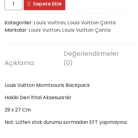
Louis
Sepete Ekle
Vuitton
Momtsouris
Kategoriler:
,
Louis Vuitton
Louis Vuitton Çanta
Backpack
Markalar:
,
Louis Vuitton
Louis Vuitton Çanta
adet
Değerlendirmeler
Açıklama
(0)
Louis Vuitton Momtsouris Backpack
Hakiki Deri İthal Aksesuardır
29 x 27 Cm
Not: Lütfen stok durumu sormadan EFT yapmayınız.