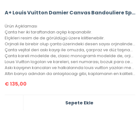
A+ Louis Vuitton Damier Canvas Bandouliere Speedy 30’Luk Vejital Deri
Ürün Açıklaması
Çanta her iki taraftandan açılıp kapanabilir.
Elçikleri resim de de görüldügü üzere kilitlenebilir.
Orjinali ile birebir olup çanta üzerindeki desen sayısı orjinalinde ki ile aynıdır.
Çanta vejital deri askı kayışı ile omuzda, çarpraz ve düz taşınabilir.
Çanta kareli modelde de, clasic monogramlı modelde de, orjinalinde ki kare sayısı ile çantamızdaki kare sayıları eşittir.
Louıs Vuitton logoları ve kareleri, seri numarası, bozuk para cebi ile birebir aynıdır.
Askı kayışının kancaları ve halkalarında louis vuitton yazıları mevcuttur ve metal aksamları altın banyodur.
Altın banyo adından da anlaşılacagı gibi, kaplamanın en kaliteli olanıdır. Ömürlüktür, kararma yapmaz.
€
135,00
Sepete Ekle