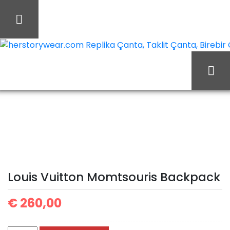
İçeriği
Geç
herstorywear.com Replika Çanta, Taklit Çanta, Birebir Ça
Ana Sayfa
Louis Vuitton
Louis Vuitton Çanta
Louis Vuitton
Momtsouris Backpack
Louis Vuitton Momtsouris Backpack
€
260,00