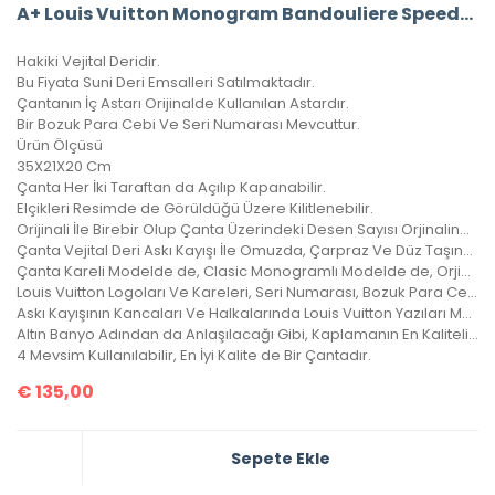
A+ Louis Vuitton Monogram Bandouliere Speedy 35’Lik Vejital Deri CRL242
Hakiki Vejital Deridir.
Bu Fiyata Suni Deri Emsalleri Satılmaktadır.
Çantanın İç Astarı Orijinalde Kullanılan Astardır.
Bir Bozuk Para Cebi Ve Seri Numarası Mevcuttur.
Ürün Ölçüsü
35X21X20 Cm
Çanta Her İki Taraftan da Açılıp Kapanabilir.
Elçikleri Resimde de Görüldüğü Üzere Kilitlenebilir.
Orijinali İle Birebir Olup Çanta Üzerindeki Desen Sayısı Orjinalinde ki İle Aynıdır.
Çanta Vejital Deri Askı Kayışı İle Omuzda, Çarpraz Ve Düz Taşınabilir.
Çanta Kareli Modelde de, Clasic Monogramlı Modelde de, Orjinalinde ki Kare Sayısı İle Çantamızdaki Kare Sayıları Eşittir.
Louis Vuitton Logoları Ve Kareleri, Seri Numarası, Bozuk Para Cebi İle Birebir Aynıdır.
Askı Kayışının Kancaları Ve Halkalarında Louis Vuitton Yazıları Mevcuttur Ve Metal Aksamları Altın Banyodur.
Altın Banyo Adından da Anlaşılacağı Gibi, Kaplamanın En Kaliteli Olanıdır. Ömürlüktür, Yıllarca Kararmaz, Sararmaz.
4 Mevsim Kullanılabilir, En İyi Kalite de Bir Çantadır.
€
135,00
Sepete Ekle