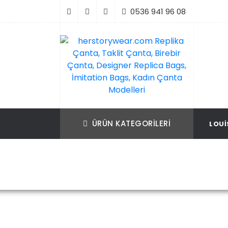
İçeriği
0536 941 96 08
Geç
Replika Çanta, Birebir Çanta, Taklit Çan
herstorywear.com Replika Çanta, Takli
Çanta, Birebir Çanta, Designer Replica B
Replica Bags, İmitation Bags
ÜRÜN KATEGORILERI
LOUI
İmitation Bags, Kadın Çanta Modelleri
Ana Sayfa
Louis Vuitton
Louis Vui