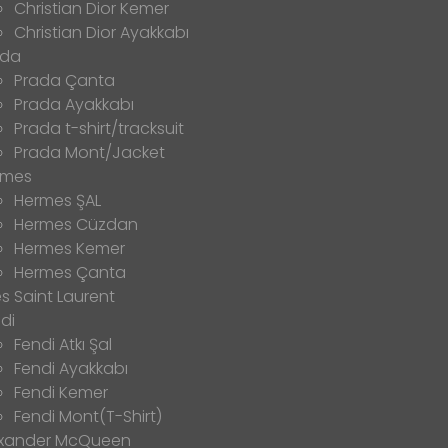
Christian Dior Kemer
Christian Dior Ayakkabı
ada
Prada Çanta
Prada Ayakkabı
Prada t-shirt/tracksuit
Prada Mont/Jacket
rmes
Hermes ŞAL
Hermes Cüzdan
Hermes Kemer
Hermes Çanta
s Saint Laurent
di
Fendi Atkı Şal
Fendi Ayakkabı
Fendi Kemer
Fendi Mont(T-Shirt)
exander McQueen