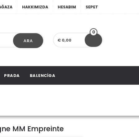
AĞAZA
HAKKIMIZDA
HESABIM
SEPET
0
€ 0,00
ARA
PRADA
BALENCIGA
igne MM Empreinte
igne MM Empreinte