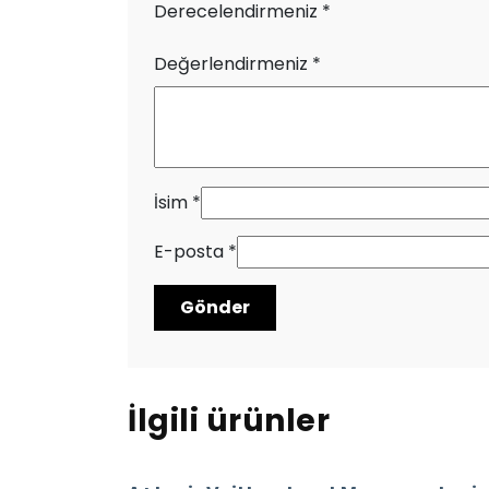
Derecelendirmeniz
*
Değerlendirmeniz
*
İsim
*
E-posta
*
İlgili ürünler