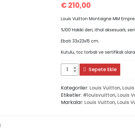
€
210,00
Louis Vuitton Montaigne MM Empre
%100 Hakiki deri, ithal aksesuarlı, se
Ebatı 33x23x15 cm.
Kutulu, toz torbalı ve sertifikalı olar
Louis
Sepete Ekle
Vuitton
Montaigne
Kategoriler:
,
Louis Vuitton
Louis
MM
Etiketler:
,
#louisvuitton
Louis V
Empreinte
Markalar:
,
Louis Vuitton
Louis V
adet
)