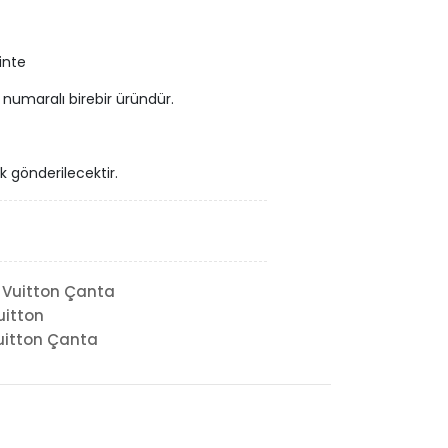
inte
ri numaralı birebir üründür.
ak gönderilecektir.
 Vuitton Çanta
uitton
uitton Çanta