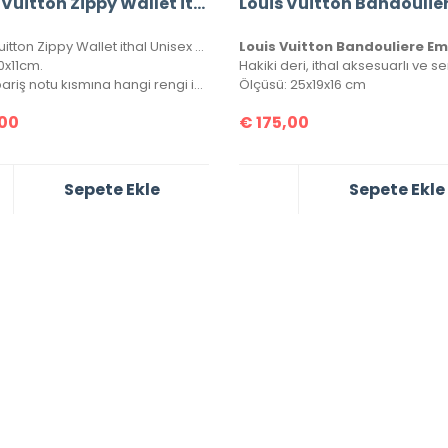
Louis Vuitton Zippy Wallet ithal Unisex Cüzdan
Louis Vuitton Zippy Wallet ithal Unisex Cüzdan, kutulu, toz torbalı, sertifikalı.
0x11cm.
Not: Sipariş notu kısmına hangi rengi istediğinizi lütfen belirtiniz.
Ölçüsü: 25x19x16 cm
00
€
175,00
Sepete Ekle
Sepete Ekle