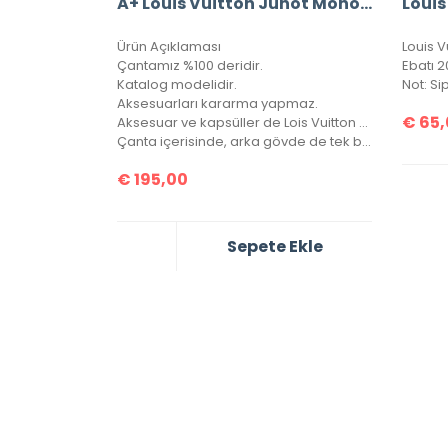
A+ Louis Vuitton Junot Monogram Empreinte Leather
Ürün Açıklaması
Çantamız %100 deridir.
Ebatı 2
Katalog modelidir.
Aksesuarları kararma yapmaz.
€
65,
Aksesuar ve kapsüller de Lois Vuitton yazısı mevcuttur.
Çanta içerisinde, arka gövde de tek bir göz bulunmaktadır.
€
195,00
Sepete Ekle