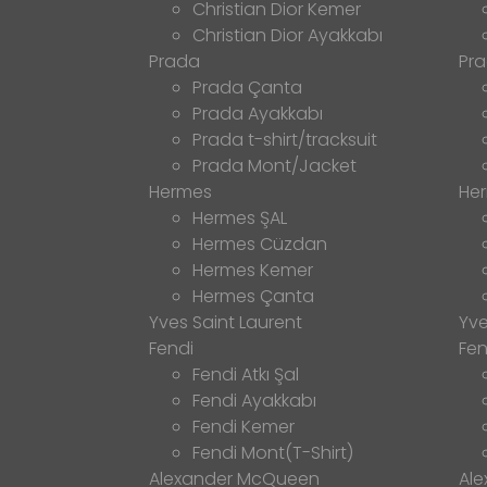
Christian Dior Kemer
Christian Dior Ayakkabı
Prada
Pr
Prada Çanta
Prada Ayakkabı
Prada t-shirt/tracksuit
Prada Mont/Jacket
Hermes
He
Hermes ŞAL
Hermes Cüzdan
Hermes Kemer
Hermes Çanta
Yves Saint Laurent
Yve
Fendi
Fen
Fendi Atkı Şal
Fendi Ayakkabı
Fendi Kemer
Fendi Mont(T-Shirt)
Alexander McQueen
Al