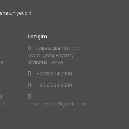
Memnuniyetidir!
İletişim
Kalpakçılar Caddesi,
Kapalı Çarşı, Beyazıt/
ve
İstanbul/Türkiye
+905369419608
y
+905369419608
i
leri
herwearshop@gmail.com