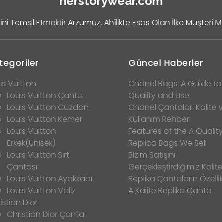
herstorywear.com
ini Temsil Etmektir Arzumuz. Ahîlikte Esas Olan İlke Müşteri 
tegoriler
Güncel Haberler
is Vuitton
Chanel Bags: A Guide to
Louis Vuitton Çanta
Quality and Use
Louis Vuitton Cüzdan
Chanel Çantalar: Kalite 
Louis Vuitton Kemer
Kullanım Rehberi
Louis Vuitton
Features of the A Qualit
Erkek(Unisek)
Replica Bags We Sell
Louis Vuitton Sırt
Bizim Satışını
Çantası
Gerçekleştirdiğimiz Kalitel
Louis Vuitton Ayakkabı
Replika Çantaların Özellik
Louis Vuitton Valiz
A Kalite Replika Çanta
istian Dior
Christian Dior Çanta