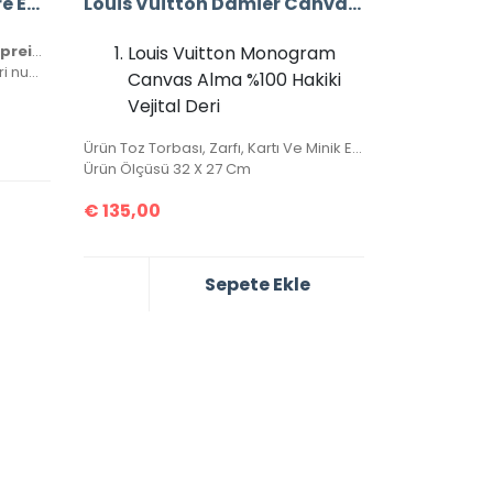
Louis Vuitton Bandouliere Empreinte Speedy 25 Cm
Louis Vuitton Damier Canvas Alma %100 Hakiki Vejital Deri (CRL 674)
Louis Vuitton Bandouliere Empreinte Speedy 25 Cm
Louis Vuitton Monogram
Hakiki deri, ithal aksesuarlı ve seri numaralıdır. Orijinalinde kullanılan Monako deri kullanılmıştır. Kutulu, toz torbalı ve sertifikalı olarak gönderilecektir.
Canvas Alma %100 Hakiki
Vejital Deri
Ürün Toz Torbası, Zarfı, Kartı Ve Minik El Kitapçığı İle Birlikte Gönderilecektir.
Ürün Ölçüsü 32 X 27 Cm
€
135,00
Sepete Ekle