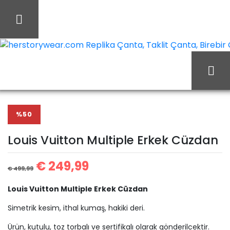
İçeriği
Geç
herstorywear.com Replika Çanta, Taklit Çanta, Birebir Ça
Louis
Ana Sayfa
Louis Vuitton
Vuitton Multiple Erkek
%50
Louis Vuitton Multiple Erkek Cüzdan
Cüzdan
€
249,99
€
499,99
Louis Vuitton Multiple Erkek Cüzdan
Simetrik kesim, ithal kumaş, hakiki deri.
Ürün, kutulu, toz torbalı ve sertifikalı olarak gönderilcektir.