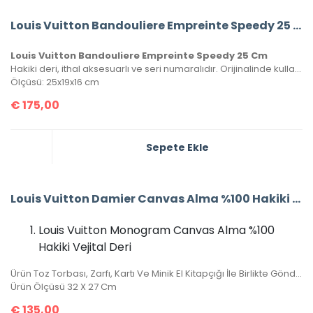
Louis Vuitton Bandouliere Empreinte Speedy 25 Cm
Louis Vuitton Bandouliere Empreinte Speedy 25 Cm
Hakiki deri, ithal aksesuarlı ve seri numaralıdır. Orijinalinde kullanılan Monako deri kullanılmıştır. Kutulu, toz torbalı ve sertifikalı olarak gönderilecektir.
Ölçüsü: 25x19x16 cm
€
175,00
Sepete Ekle
Louis Vuitton Damier Canvas Alma %100 Hakiki Vejital Deri (CRL 674)
Louis Vuitton Monogram Canvas Alma %100
Hakiki Vejital Deri
Ürün Toz Torbası, Zarfı, Kartı Ve Minik El Kitapçığı İle Birlikte Gönderilecektir.
Ürün Ölçüsü 32 X 27 Cm
€
135,00