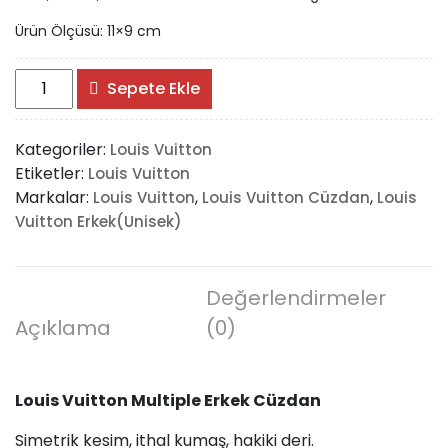
Ürün Ölçüsü: 11×9 cm
Louis
Sepete Ekle
Vuitton
Multiple
Kategoriler:
Louis Vuitton
Erkek
Etiketler:
Louis Vuitton
Cüzdan
Markalar:
,
,
Louis Vuitton
Louis Vuitton Cüzdan
Louis
adet
Vuitton Erkek(Unisek)
Değerlendirmeler
Açıklama
(0)
Louis Vuitton Multiple Erkek Cüzdan
Simetrik kesim, ithal kumaş, hakiki deri.