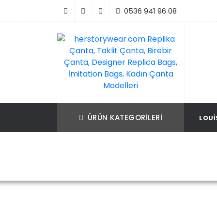
İçeriği
0536 941 96 08
Geç
Replika Çanta, Birebir Çanta, Taklit Çan
herstorywear.com Replika Çanta, Takli
Çanta, Birebir Çanta, Designer Replica B
Replica Bags, İmitation Bags
ÜRÜN KATEGORILERI
LOUI
İmitation Bags, Kadın Çanta Modelleri
Ana Sayfa
Louis Vuitton
Louis V