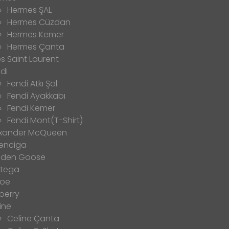
Hermes ŞAL
Hermes Cüzdan
Hermes Kemer
Hermes Çanta
s Saint Laurent
di
Fendi Atkı Şal
Fendi Ayakkabı
Fendi Kemer
Fendi Mont(T-Shirt)
exander McQueen
enciga
lden Goose
ttega
loe
berry
ine
Celine Çanta