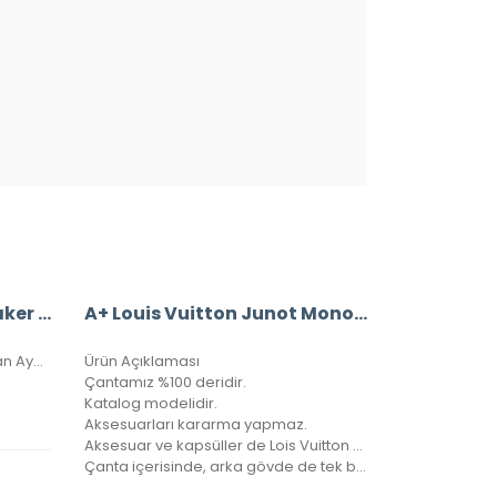
Louis Vuitton Kyoto Sneaker Bayan Ayakkabı
A+ Louis Vuitton Junot Monogram Empreinte Leather
Louis vuitton Kyoto Sneaker Bayan Ayakkabı, Hakiki Deri, 36-37-38-39-40 Numaraları Mevcuttur.
Ürün Açıklaması
Çantamız %100 deridir.
Katalog modelidir.
Aksesuarları kararma yapmaz.
Aksesuar ve kapsüller de Lois Vuitton yazısı mevcuttur.
Çanta içerisinde, arka gövde de tek bir göz bulunmaktadır.