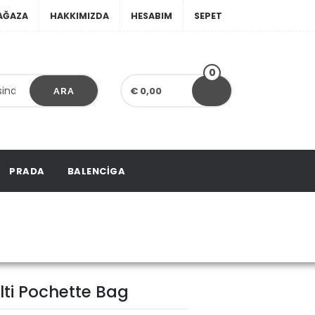
AĞAZA
HAKKIMIZDA
HESABIM
SEPET
0
€ 0,00
ARA
PRADA
BALENCIGA
ulti Pochette Bag
lti Pochette Bag