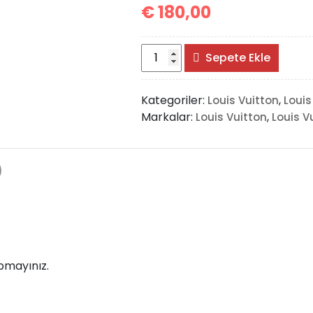
€
180,00
Louis
Sepete Ekle
Vuitton
New
Kategoriler:
,
Louis Vuitton
Louis
Multi
Markalar:
,
Louis Vuitton
Louis V
Pochette
Bag
adet
)
pmayınız.