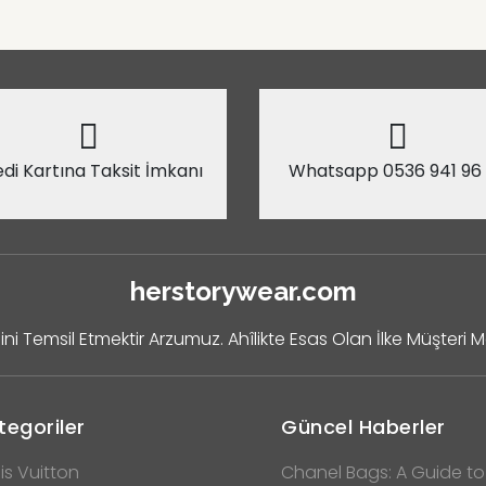
di Kartına Taksit İmkanı
Whatsapp 0536 941 96
herstorywear.com
ini Temsil Etmektir Arzumuz. Ahîlikte Esas Olan İlke Müşteri 
tegoriler
Güncel Haberler
is Vuitton
Chanel Bags: A Guide to