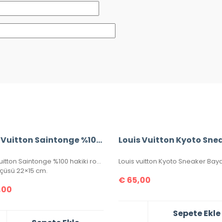
Louis Vuitton Saintonge %100 Hakiki Roys Deri,
Louis Vuitton Saintonge %100 hakiki roys deri, ithal aksesuar takımı, ithal kumaş, simetrik kesim, seri numaralı, kutulu, toz torbalı ve sertifikalı olarak gönderilecektir.
lçüsü 22×15 cm.
€
65,00
,00
Sepete Ekle