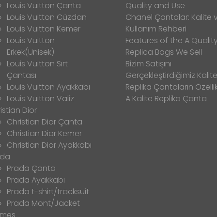
Louis Vuitton Çanta
Quality and Use
Louis Vuitton Cüzdan
Chanel Çantalar: Kalite 
Louis Vuitton Kemer
Kullanım Rehberi
Louis Vuitton
Features of the A Qualit
Erkek(Unisek)
Replica Bags We Sell
Louis Vuitton Sırt
Bizim Satışını
Çantası
Gerçekleştirdiğimiz Kalitel
Louis Vuitton Ayakkabı
Replika Çantaların Özellik
Louis Vuitton Valiz
A Kalite Replika Çanta
istian Dior
Christian Dior Çanta
Christian Dior Kemer
Christian Dior Ayakkabı
ada
Prada Çanta
Prada Ayakkabı
Prada t-shirt/tracksuit
Prada Mont/Jacket
rmes