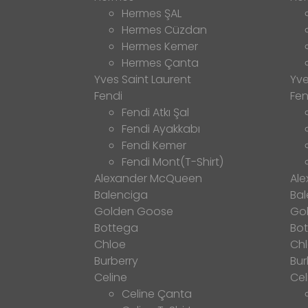
Hermes ŞAL
Hermes Cüzdan
Hermes Kemer
Hermes Çanta
Yves Saint Laurent
Yve
Fendi
Fen
Fendi Atkı Şal
Fendi Ayakkabı
Fendi Kemer
Fendi Mont(T-Shirt)
Alexander McQueen
Al
Balenciga
Bal
Golden Goose
Go
Bottega
Bo
Chloe
Ch
Burberry
Bur
Celine
Cel
Celine Çanta