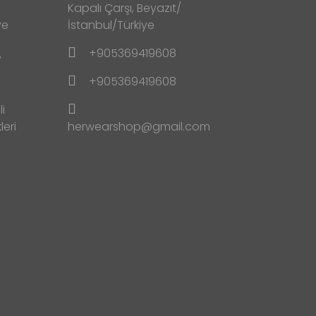
Kapalı Çarşı, Beyazıt/
ve
İstanbul/Türkiye
+905369419608
y
+905369419608
i
leri
herwearshop@gmail.com