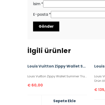
İsim
*
E-posta
*
İlgili ürünler
Louis Vuitton Zippy Wallet Summer Trunk İthal Cüzdan
Louis Vuitton Zippy Wallet Summer Trunk ithal cüzdan, seri numaralı, kutulu, toz torbalı, sertifikalı, ebatı 20x11cm.
Ürün ö
€
60,00
€
135
Sepete Ekle