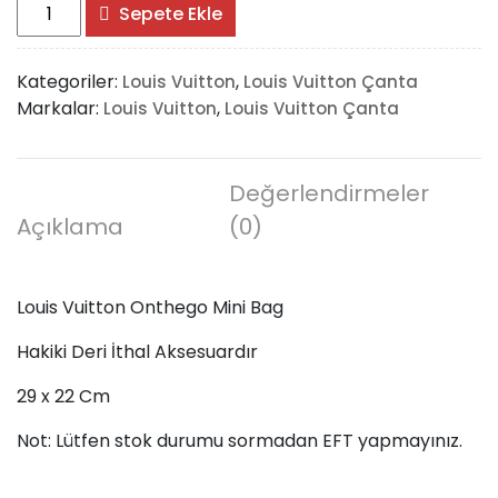
Louis
Sepete Ekle
Vuitton
Onthego
Kategoriler:
,
Louis Vuitton
Louis Vuitton Çanta
Mini
Markalar:
,
Louis Vuitton
Louis Vuitton Çanta
Bag
adet
Değerlendirmeler
Açıklama
(0)
Louis Vuitton Onthego Mini Bag
Hakiki Deri İthal Aksesuardır
29 x 22 Cm
Not: Lütfen stok durumu sormadan EFT yapmayınız.