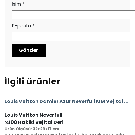
İsim
*
E-posta
*
İlgili ürünler
Louis Vuitton Damier Azur Neverfull MM Vejital Deri Orta Boy
Louis Vuitton Neverfull
%100 Hakiki Vejital Deri
Ürün Ölçüsü: 32x29x17 cm
çantanın iç astarı orijinal astardır, bir bozuk para cebi, cüzdanı ve seri numarası mevcuttur.