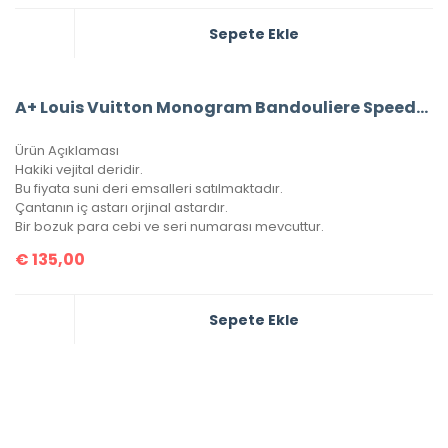
Sepete Ekle
A+ Louis Vuitton Monogram Bandouliere Speedy 30’Luk Vejital Deri (LV33)
Ürün Açıklaması
Hakiki vejital deridir.
Bu fiyata suni deri emsalleri satılmaktadır.
Çantanın iç astarı orjinal astardır.
Bir bozuk para cebi ve seri numarası mevcuttur.
€
135,00
Sepete Ekle