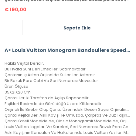
€
190,00
Sepete Ekle
A+ Louis Vuitton Monogram Bandouliere Speedy 35’Lik Vejital Deri CRL242
Hakiki Vejital Deridir.
Bu Fiyata Suni Deri Emsalleri Satılmaktadır.
Çantanın İç Astarı Orijinalde Kullanılan Astardır.
Bir Bozuk Para Cebi Ve Seri Numarası Mevcuttur.
Ürün Ölçüsü
35X21X20 Cm
Çanta Her İki Taraftan da Açılıp Kapanabilir.
Elçikleri Resimde de Görüldüğü Üzere Kilitlenebilir.
Orijinali İle Birebir Olup Çanta Üzerindeki Desen Sayısı Orjinalinde ki İle Aynıdır.
Çanta Vejital Deri Askı Kayışı İle Omuzda, Çarpraz Ve Düz Taşınabilir.
Çanta Kareli Modelde de, Clasic Monogramlı Modelde de, Orjinalinde ki Kare Sayısı İle Çantamızdaki Kare Sayıları Eşittir.
Louis Vuitton Logoları Ve Kareleri, Seri Numarası, Bozuk Para Cebi İle Birebir Aynıdır.
Askı Kayışının Kancaları Ve Halkalarında Louis Vuitton Yazıları Mevcuttur Ve Metal Aksamları Altın Banyodur.