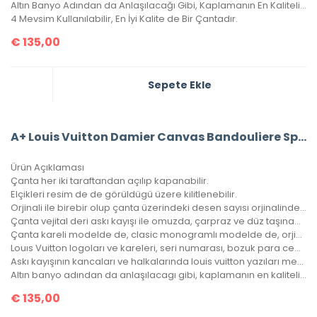
Altın Banyo Adından da Anlaşılacağı Gibi, Kaplamanın En Kaliteli Olanıdır. Ömürlüktür, Yıllarca Kararmaz, Sararmaz.
4 Mevsim Kullanılabilir, En İyi Kalite de Bir Çantadır.
€
135,00
Sepete Ekle
A+ Louis Vuitton Damier Canvas Bandouliere Speedy 30’Luk Vejital Deri
Ürün Açıklaması
Çanta her iki taraftandan açılıp kapanabilir.
Elçikleri resim de de görüldügü üzere kilitlenebilir.
Orjinali ile birebir olup çanta üzerindeki desen sayısı orjinalinde ki ile aynıdır.
Çanta vejital deri askı kayışı ile omuzda, çarpraz ve düz taşınabilir.
Çanta kareli modelde de, clasic monogramlı modelde de, orjinalinde ki kare sayısı ile çantamızdaki kare sayıları eşittir.
Louıs Vuitton logoları ve kareleri, seri numarası, bozuk para cebi ile birebir aynıdır.
Askı kayışının kancaları ve halkalarında louis vuitton yazıları mevcuttur ve metal aksamları altın banyodur.
Altın banyo adından da anlaşılacagı gibi, kaplamanın en kaliteli olanıdır. Ömürlüktür, kararma yapmaz.
€
135,00