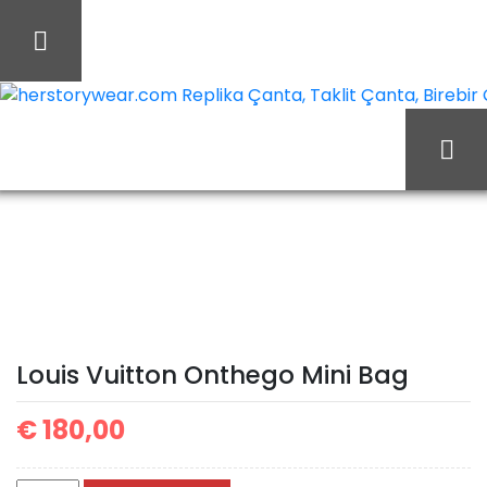
İçeriği
Geç
herstorywear.com Replika Çanta, Taklit Çanta, Birebir Ça
Ana Sayfa
Louis Vuitton
Louis Vuitton Çanta
Louis Vuitton Onthego
Mini Bag
Louis Vuitton Onthego Mini Bag
€
180,00